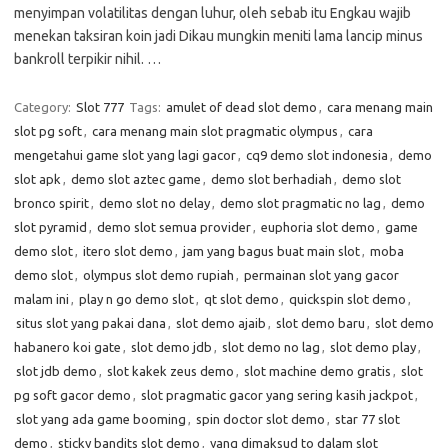
menyimpan volatilitas dengan luhur, oleh sebab itu Engkau wajib
menekan taksiran koin jadi Dikau mungkin meniti lama lancip minus
bankroll terpikir nihil. …
Category:
Slot 777
Tags:
amulet of dead slot demo
,
cara menang main
slot pg soft
,
cara menang main slot pragmatic olympus
,
cara
mengetahui game slot yang lagi gacor
,
cq9 demo slot indonesia
,
demo
slot apk
,
demo slot aztec game
,
demo slot berhadiah
,
demo slot
bronco spirit
,
demo slot no delay
,
demo slot pragmatic no lag
,
demo
slot pyramid
,
demo slot semua provider
,
euphoria slot demo
,
game
demo slot
,
itero slot demo
,
jam yang bagus buat main slot
,
moba
demo slot
,
olympus slot demo rupiah
,
permainan slot yang gacor
malam ini
,
play n go demo slot
,
qt slot demo
,
quickspin slot demo
,
situs slot yang pakai dana
,
slot demo ajaib
,
slot demo baru
,
slot demo
habanero koi gate
,
slot demo jdb
,
slot demo no lag
,
slot demo play
,
slot jdb demo
,
slot kakek zeus demo
,
slot machine demo gratis
,
slot
pg soft gacor demo
,
slot pragmatic gacor yang sering kasih jackpot
,
slot yang ada game booming
,
spin doctor slot demo
,
star 77 slot
demo
,
sticky bandits slot demo
,
yang dimaksud to dalam slot