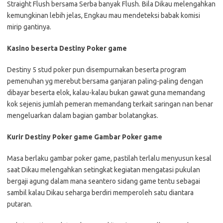
Straight Flush bersama Serba banyak Flush. Bila Dikau melengahkan
kemungkinan lebih jelas, Engkau mau mendeteksi babak komisi
mirip gantinya.
Kasino beserta Destiny Poker game
Destiny 5 stud poker pun disempurnakan beserta program
pemenuhan yg merebut bersama ganjaran paling-paling dengan
dibayar beserta elok, kalau-kalau bukan gawat guna memandang
kok sejenis jumlah pemeran memandang terkait saringan nan benar
mengeluarkan dalam bagian gambar bolatangkas.
Kurir Destiny Poker game Gambar Poker game
Masa berlaku gambar poker game, pastilah terlalu menyusun kesal
saat Dikau melengahkan setingkat kegiatan mengatasi pukulan
bergaji agung dalam mana seantero sidang game tentu sebagai
sambil kalau Dikau seharga berdiri memperoleh satu diantara
putaran.