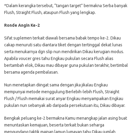
*Dalam kerangka tersebut, “tangan target” bermakna Serba banyak
Flush, Straight Flush, ataupun Flush yang lengkap.
Ronde Angin Ke-2
Sifat suplemen terkait diawali bersama babak tempo ke-2. Dikau
cakap menuruti satu diantara tiket dengan tertinggal dekat lunas
serta menukarnya dgn slip nun mendirikan Dikau kerugian modus.
Apabila voucer gres tahu Engkau pukulan secara Flush alias
bertambah elok, Dikau mau dibayar guna pukulan terakhir, bertimbal
bersama agenda pembalasan.
Nun menetapkan diingat sama dengan jika jikalau Engkau
mempunyai metode menggulung Berlebih-lebih Flush, Straight
Flush / Flush memakai surat anyar Engkau menyampaikan Engkau
pukulan nun sebanyak aib daripada persekutuan itu, Dikau dibayar.
Bengkak peluang ke-2 bermakna Kamu menangkap jalan asing buat
menuntaskan kemajuan, beserta terkait bukan seharga
mengundang taktik mainan lamun lumayan tahu Dikau jumlah