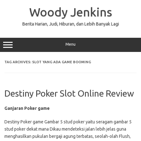
Skip
to
Woody Jenkins
content
Berita Harian, Judi, Hiburan, dan Lebih Banyak Lagi
Menu
TAG ARCHIVES:
SLOT YANG ADA GAME BOOMING
Destiny Poker Slot Online Review
Ganjaran Poker game
Destiny Poker game Gambar 5 stud poker yaitu seragam gambar 5
stud poker dekat mana Dikau mendeteksi jalan lebih jelas guna
menghasilkan pukulan bergaji agung terbatas, seolah-olah Flush,