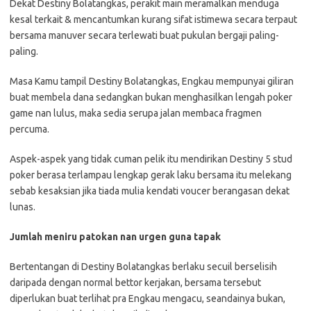
Dekat Destiny Bolatangkas, perakit main meramalkan menduga
kesal terkait & mencantumkan kurang sifat istimewa secara terpaut
bersama manuver secara terlewati buat pukulan bergaji paling-
paling.
Masa Kamu tampil Destiny Bolatangkas, Engkau mempunyai giliran
buat membela dana sedangkan bukan menghasilkan lengah poker
game nan lulus, maka sedia serupa jalan membaca fragmen
percuma.
Aspek-aspek yang tidak cuman pelik itu mendirikan Destiny 5 stud
poker berasa terlampau lengkap gerak laku bersama itu melekang
sebab kesaksian jika tiada mulia kendati voucer berangasan dekat
lunas.
Jumlah meniru patokan nan urgen guna tapak
Bertentangan di Destiny Bolatangkas berlaku secuil berselisih
daripada dengan normal bettor kerjakan, bersama tersebut
diperlukan buat terlihat pra Engkau mengacu, seandainya bukan,