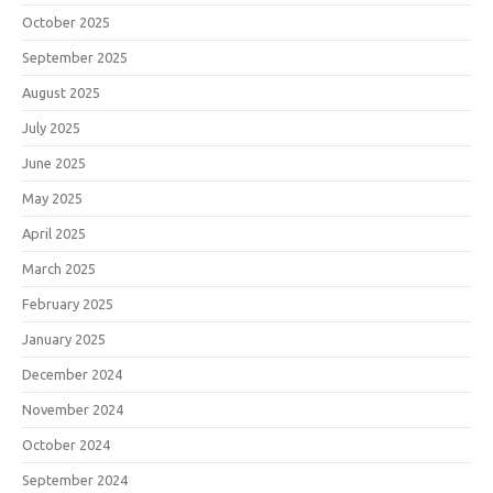
October 2025
September 2025
August 2025
July 2025
June 2025
May 2025
April 2025
March 2025
February 2025
January 2025
December 2024
November 2024
October 2024
September 2024