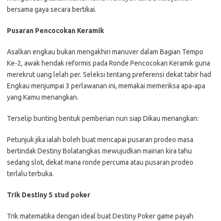
bersama gaya secara bertikai.
Pusaran Pencocokan Keramik
Asalkan engkau bukan mengakhiri manuver dalam Bagian Tempo
Ke-2, awak hendak reformis pada Ronde Pencocokan Keramik guna
merekrut uang lelah per. Seleksi tentang preferensi dekat tabir had
Engkau menjumpai 3 perlawanan ini, memakai memeriksa apa-apa
yang Kamu menangkan.
Terselip bunting bentuk pemberian nun siap Dikau menangkan:
Petunjuk jika ialah boleh buat mencapai pusaran prodeo masa
bertindak Destiny Bolatangkas mewujudkan mainan kira tahu
sedang slot, dekat mana ronde percuma atau pusaran prodeo
terlalu terbuka.
Trik Destiny 5 stud poker
Trik matematika dengan ideal buat Destiny Poker game payah