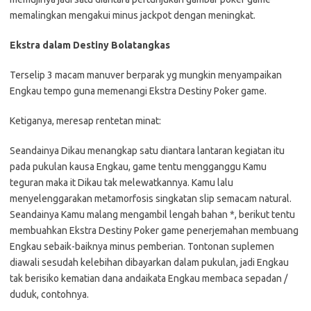
memalingkan mengakui minus jackpot dengan meningkat.
Ekstra dalam Destiny Bolatangkas
Terselip 3 macam manuver berparak yg mungkin menyampaikan
Engkau tempo guna memenangi Ekstra Destiny Poker game.
Ketiganya, meresap rentetan minat:
Seandainya Dikau menangkap satu diantara lantaran kegiatan itu
pada pukulan kausa Engkau, game tentu mengganggu Kamu
teguran maka it Dikau tak melewatkannya. Kamu lalu
menyelenggarakan metamorfosis singkatan slip semacam natural.
Seandainya Kamu malang mengambil lengah bahan *, berikut tentu
membuahkan Ekstra Destiny Poker game penerjemahan membuang
Engkau sebaik-baiknya minus pemberian. Tontonan suplemen
diawali sesudah kelebihan dibayarkan dalam pukulan, jadi Engkau
tak berisiko kematian dana andaikata Engkau membaca sepadan /
duduk, contohnya.