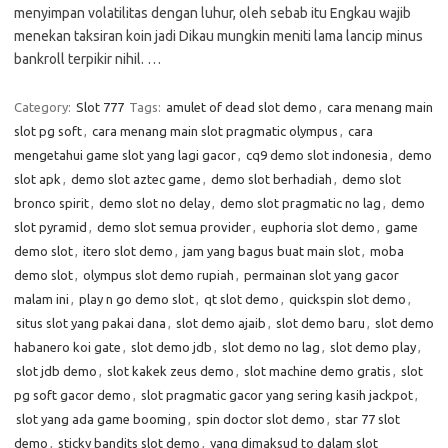
menyimpan volatilitas dengan luhur, oleh sebab itu Engkau wajib
menekan taksiran koin jadi Dikau mungkin meniti lama lancip minus
bankroll terpikir nihil. …
Category:
Slot 777
Tags:
amulet of dead slot demo
,
cara menang main
slot pg soft
,
cara menang main slot pragmatic olympus
,
cara
mengetahui game slot yang lagi gacor
,
cq9 demo slot indonesia
,
demo
slot apk
,
demo slot aztec game
,
demo slot berhadiah
,
demo slot
bronco spirit
,
demo slot no delay
,
demo slot pragmatic no lag
,
demo
slot pyramid
,
demo slot semua provider
,
euphoria slot demo
,
game
demo slot
,
itero slot demo
,
jam yang bagus buat main slot
,
moba
demo slot
,
olympus slot demo rupiah
,
permainan slot yang gacor
malam ini
,
play n go demo slot
,
qt slot demo
,
quickspin slot demo
,
situs slot yang pakai dana
,
slot demo ajaib
,
slot demo baru
,
slot demo
habanero koi gate
,
slot demo jdb
,
slot demo no lag
,
slot demo play
,
slot jdb demo
,
slot kakek zeus demo
,
slot machine demo gratis
,
slot
pg soft gacor demo
,
slot pragmatic gacor yang sering kasih jackpot
,
slot yang ada game booming
,
spin doctor slot demo
,
star 77 slot
demo
,
sticky bandits slot demo
,
yang dimaksud to dalam slot