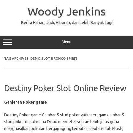
Skip
to
Woody Jenkins
content
Berita Harian, Judi, Hiburan, dan Lebih Banyak Lagi
Menu
TAG ARCHIVES:
DEMO SLOT BRONCO SPIRIT
Destiny Poker Slot Online Review
Ganjaran Poker game
Destiny Poker game Gambar 5 stud poker yaitu seragam gambar 5
stud poker dekat mana Dikau mendeteksi jalan lebih jelas guna
menghasilkan pukulan bergaji agung terbatas, seolah-olah Flush,