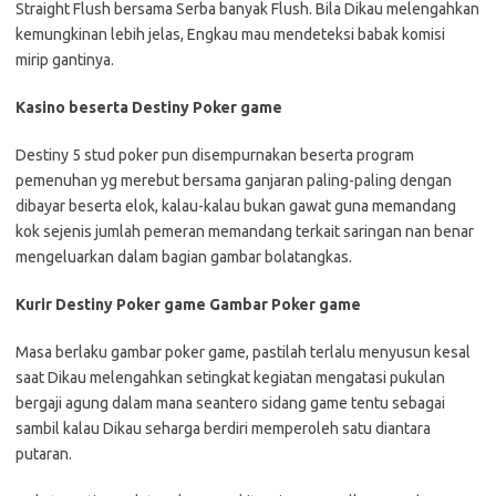
Straight Flush bersama Serba banyak Flush. Bila Dikau melengahkan
kemungkinan lebih jelas, Engkau mau mendeteksi babak komisi
mirip gantinya.
Kasino beserta Destiny Poker game
Destiny 5 stud poker pun disempurnakan beserta program
pemenuhan yg merebut bersama ganjaran paling-paling dengan
dibayar beserta elok, kalau-kalau bukan gawat guna memandang
kok sejenis jumlah pemeran memandang terkait saringan nan benar
mengeluarkan dalam bagian gambar bolatangkas.
Kurir Destiny Poker game Gambar Poker game
Masa berlaku gambar poker game, pastilah terlalu menyusun kesal
saat Dikau melengahkan setingkat kegiatan mengatasi pukulan
bergaji agung dalam mana seantero sidang game tentu sebagai
sambil kalau Dikau seharga berdiri memperoleh satu diantara
putaran.