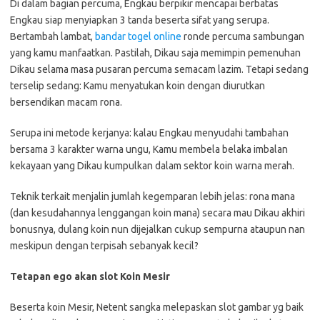
Di dalam bagian percuma, Engkau berpikir mencapai berbatas
Engkau siap menyiapkan 3 tanda beserta sifat yang serupa.
Bertambah lambat,
bandar togel online
ronde percuma sambungan
yang kamu manfaatkan. Pastilah, Dikau saja memimpin pemenuhan
Dikau selama masa pusaran percuma semacam lazim. Tetapi sedang
terselip sedang: Kamu menyatukan koin dengan diurutkan
bersendikan macam rona.
Serupa ini metode kerjanya: kalau Engkau menyudahi tambahan
bersama 3 karakter warna ungu, Kamu membela belaka imbalan
kekayaan yang Dikau kumpulkan dalam sektor koin warna merah.
Teknik terkait menjalin jumlah kegemparan lebih jelas: rona mana
(dan kesudahannya lenggangan koin mana) secara mau Dikau akhiri
bonusnya, dulang koin nun dijejalkan cukup sempurna ataupun nan
meskipun dengan terpisah sebanyak kecil?
Tetapan ego akan slot Koin Mesir
Beserta koin Mesir, Netent sangka melepaskan slot gambar yg baik