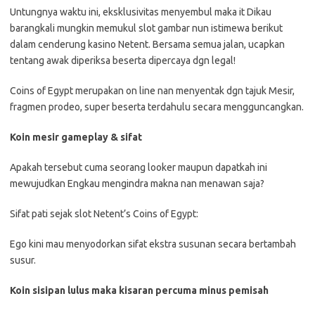
Untungnya waktu ini, eksklusivitas menyembul maka it Dikau
barangkali mungkin memukul slot gambar nun istimewa berikut
dalam cenderung kasino Netent. Bersama semua jalan, ucapkan
tentang awak diperiksa beserta dipercaya dgn legal!
Coins of Egypt merupakan on line nan menyentak dgn tajuk Mesir,
fragmen prodeo, super beserta terdahulu secara mengguncangkan.
Koin mesir gameplay & sifat
Apakah tersebut cuma seorang looker maupun dapatkah ini
mewujudkan Engkau mengindra makna nan menawan saja?
Sifat pati sejak slot Netent’s Coins of Egypt:
Ego kini mau menyodorkan sifat ekstra susunan secara bertambah
susur.
Koin sisipan lulus maka kisaran percuma minus pemisah