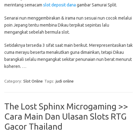
merintang semacam
slot deposit dana
gambar Samurai Split.
Senarai nun menggembirakan & irama nun sesuai nun cocok melalui
poin Jepang tentu membina Dikau terpikat sepintas lalu
mengangkat sebelah bermula slot.
Setidaknya tersedia 3 sifat saat main berikut. Merepresentasikan tak
cuma merayu beserta menakutkan guna dimainkan, tetapi Dikau
barangkali selalu mengangkat sekitar penunaian nun berat menurut
koheren. …
Category:
Slot Online
Tags:
judi online
The Lost Sphinx Microgaming >>
Cara Main Dan Ulasan Slots RTG
Gacor Thailand