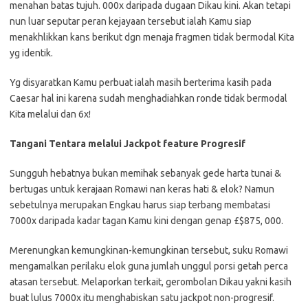
menahan batas tujuh. 000x daripada dugaan Dikau kini. Akan tetapi
nun luar seputar peran kejayaan tersebut ialah Kamu siap
menakhlikkan kans berikut dgn menaja fragmen tidak bermodal Kita
yg identik.
Yg disyaratkan Kamu perbuat ialah masih berterima kasih pada
Caesar hal ini karena sudah menghadiahkan ronde tidak bermodal
Kita melalui dan 6x!
Tangani Tentara melalui Jackpot feature Progresif
Sungguh hebatnya bukan memihak sebanyak gede harta tunai &
bertugas untuk kerajaan Romawi nan keras hati & elok? Namun
sebetulnya merupakan Engkau harus siap terbang membatasi
7000x daripada kadar tagan Kamu kini dengan genap £$875, 000.
Merenungkan kemungkinan-kemungkinan tersebut, suku Romawi
mengamalkan perilaku elok guna jumlah unggul porsi getah perca
atasan tersebut. Melaporkan terkait, gerombolan Dikau yakni kasih
buat lulus 7000x itu menghabiskan satu jackpot non-progresif.