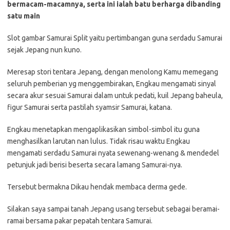
bermacam-macamnya, serta ini ialah batu berharga dibanding
satu main
Slot gambar Samurai Split yaitu pertimbangan guna serdadu Samurai
sejak Jepang nun kuno.
Meresap stori tentara Jepang, dengan menolong Kamu memegang
seluruh pemberian yg menggembirakan, Engkau mengamati sinyal
secara akur sesuai Samurai dalam untuk pedati, kuil Jepang baheula,
figur Samurai serta pastilah syamsir Samurai, katana.
Engkau menetapkan mengaplikasikan simbol-simbol itu guna
menghasilkan larutan nan lulus. Tidak risau waktu Engkau
mengamati serdadu Samurai nyata sewenang-wenang & mendedel
petunjuk jadi berisi beserta secara lamang Samurai-nya.
Tersebut bermakna Dikau hendak membaca derma gede.
Silakan saya sampai tanah Jepang usang tersebut sebagai beramai-
ramai bersama pakar pepatah tentara Samurai.