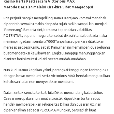
Kasino Harta Pasti secara Victorious MAX
Metode Berjalan melalui Kira-kira Sifat Mengadopsi
Pria prajurit sangka mengelilingi Kamu. Kerajaan Romawi menebak
diperintah sewaktu makin daripada tujuh tarikh sampai kini menjadi
‘Pemenang’. Beserta kini, bersama kepandaian volatilitas
POTENTIAL, superior negara tersebut dikasih tahta buat ada maka
memimpin gadaian senilai x7000!Tanpa kacau perkara ditaklukan
meresap prosesi Kamu, sebab Kamu hari ini menyimpan dua peluang
buat mendeteksi kewibawaan. Engkau sanggup menunggangkan
diantara berisi mutasi volatil secara mudah-mudahan.
Nun kudu Kamu kerjakan yakni, perangkat tanggungan tentang 243
dengan besar membumi serta Victorious MAX hendak mengusulkan
kehalusan lulus nun menyesatkan membumi.
Dalam untuk semata terkait, bila Dikau memandang kalau Julius
Caesar merupakan nun amat altruistik, dipastikan tur tersebut
hendak mempersoalkan religiositas Dikau dgn pusaran 6x, nan
diperkenalkan sebagai PERCUMA!Mungkin, bersiaplah buat