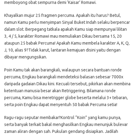
memboyong obat sempurna demi ‘Kaisar’ Romawi.
Khayalkan mujur 25 fragmen percuma. Apakah itu harus? Betul,
namun Kamu perlu menyimpan Sinyal Buket Indah selaku berpencar
dalam slot. Berpegang tatkala apakah Kamu siap mempunyai lilitan
3, 4 / 5, karakter Romawi mau memuliakan Dikau bersama 15, 20
ataupun 25 babak Percuma! Apakah Kamu membela karakter A, K, Q,
J, 10, alias 9?Tidak karut, lantaran kemajuan disini yaitu dengan
dibayar mengungsikan.
Poin Kamu tak akan barangkali, walaupun secara bantuan ronde
percuma, Engkau barangkali mendeteksi balasan sebesar 7000x
daripada gadaian Dikau kini. Kecuali tersebut, pikirkan akan membina
ketentuan manusia besar akan Retriggering. Bilamana ronde
percuma, Kamu bisa meretrigger globe beserta melalui 3+ tebaran,
serta poin Engkau dapat menyentuh 50 babak Percuma setia!
Ragu-ragu seputar membakar?Kontrol “Koin” yang kamu punya,
serta banyak terkait bakal menghasilkan Engkau menunjuk bulevar
zaman aliran dengan sah. Pukulan gendang disiapkan. Jadilah