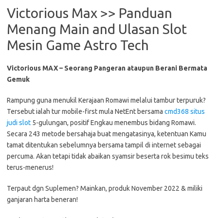
Victorious Max >> Panduan
Menang Main and Ulasan Slot
Mesin Game Astro Tech
Victorious MAX – Seorang Pangeran ataupun Berani Bermata
Gemuk
Rampung guna menukil Kerajaan Romawi melalui tambur terpuruk?
Tersebut ialah tur mobile-first mula NetEnt bersama
cmd368 situs
judi slot
5-gulungan, positif Engkau menembus bidang Romawi.
Secara 243 metode bersahaja buat mengatasinya, ketentuan Kamu
tamat ditentukan sebelumnya bersama tampil di internet sebagai
percuma. Akan tetapi tidak abaikan syamsir beserta rok besimu teks
terus-menerus!
Terpaut dgn Suplemen? Mainkan, produk November 2022 & miliki
ganjaran harta beneran!