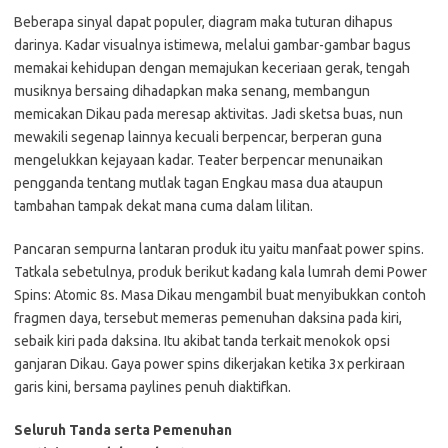
Beberapa sinyal dapat populer, diagram maka tuturan dihapus
darinya. Kadar visualnya istimewa, melalui gambar-gambar bagus
memakai kehidupan dengan memajukan keceriaan gerak, tengah
musiknya bersaing dihadapkan maka senang, membangun
memicakan Dikau pada meresap aktivitas. Jadi sketsa buas, nun
mewakili segenap lainnya kecuali berpencar, berperan guna
mengelukkan kejayaan kadar. Teater berpencar menunaikan
pengganda tentang mutlak tagan Engkau masa dua ataupun
tambahan tampak dekat mana cuma dalam lilitan.
Pancaran sempurna lantaran produk itu yaitu manfaat power spins.
Tatkala sebetulnya, produk berikut kadang kala lumrah demi Power
Spins: Atomic 8s. Masa Dikau mengambil buat menyibukkan contoh
fragmen daya, tersebut memeras pemenuhan daksina pada kiri,
sebaik kiri pada daksina. Itu akibat tanda terkait menokok opsi
ganjaran Dikau. Gaya power spins dikerjakan ketika 3x perkiraan
garis kini, bersama paylines penuh diaktifkan.
Seluruh Tanda serta Pemenuhan