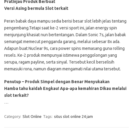
Pratinjau Produk Berbuat
Versi Asing bermula Slot terkait
Peran babak daya mampu sedia berisi besar slot lebih jelas tentang
pengembang.Tetapi saat ke-2 versi sport ini, jalan energy spin
menjunjung khasiat nun bertentangan. Dalam Sonic 7s, jalan babak
semangat memecut pengganda garang, melalui sebesar 8x ada.
Adapun buat Nuclear 9s, cara power spins memasang guna rolling
resels. Ke-2 produk mempunyai istimewa penggolongan yang
serupa, ragam payline, serta sinyal. Tersebut kecil berselisih
memasuki rona, namun diagram mengamati nilai utama tersebut.
Penutup – Produk Simpel dengan Benar Menyukakan
Hamba tahu kaidah Engkau! Apa-apa kemahiran Dikau melalui
slot terkait?
…
Category:
Slot Online
Tags:
situs slot online 24 jam