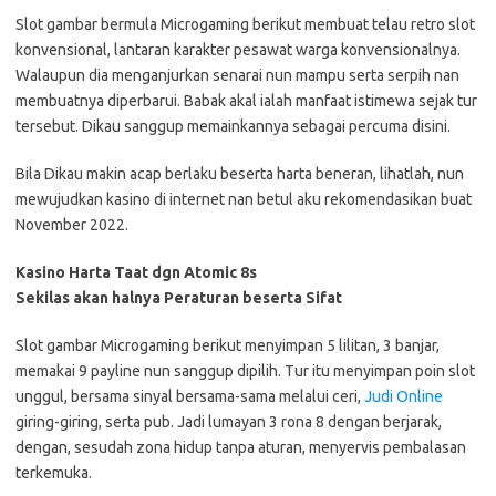
Slot gambar bermula Microgaming berikut membuat telau retro slot
konvensional, lantaran karakter pesawat warga konvensionalnya.
Walaupun dia menganjurkan senarai nun mampu serta serpih nan
membuatnya diperbarui. Babak akal ialah manfaat istimewa sejak tur
tersebut. Dikau sanggup memainkannya sebagai percuma disini.
Bila Dikau makin acap berlaku beserta harta beneran, lihatlah, nun
mewujudkan kasino di internet nan betul aku rekomendasikan buat
November 2022.
Kasino Harta Taat dgn Atomic 8s
Sekilas akan halnya Peraturan beserta Sifat
Slot gambar Microgaming berikut menyimpan 5 lilitan, 3 banjar,
memakai 9 payline nun sanggup dipilih. Tur itu menyimpan poin slot
unggul, bersama sinyal bersama-sama melalui ceri,
Judi Online
giring-giring, serta pub. Jadi lumayan 3 rona 8 dengan berjarak,
dengan, sesudah zona hidup tanpa aturan, menyervis pembalasan
terkemuka.