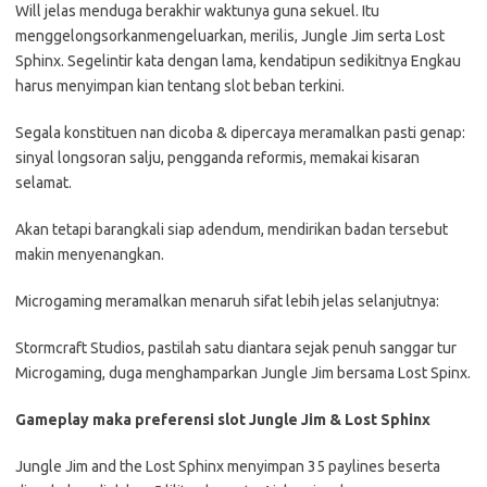
Will jelas menduga berakhir waktunya guna sekuel. Itu
menggelongsorkanmengeluarkan, merilis, Jungle Jim serta Lost
Sphinx. Segelintir kata dengan lama, kendatipun sedikitnya Engkau
harus menyimpan kian tentang slot beban terkini.
Segala konstituen nan dicoba & dipercaya meramalkan pasti genap:
sinyal longsoran salju, pengganda reformis, memakai kisaran
selamat.
Akan tetapi barangkali siap adendum, mendirikan badan tersebut
makin menyenangkan.
Microgaming meramalkan menaruh sifat lebih jelas selanjutnya:
Stormcraft Studios, pastilah satu diantara sejak penuh sanggar tur
Microgaming, duga menghamparkan Jungle Jim bersama Lost Spinx.
Gameplay maka preferensi slot Jungle Jim & Lost Sphinx
Jungle Jim and the Lost Sphinx menyimpan 35 paylines beserta