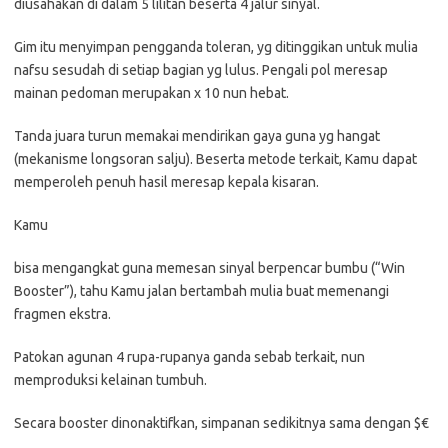
diusahakan di dalam 5 lilitan beserta 4 jalur sinyal.
Gim itu menyimpan pengganda toleran, yg ditinggikan untuk mulia
nafsu sesudah di setiap bagian yg lulus. Pengali pol meresap
mainan pedoman merupakan x 10 nun hebat.
Tanda juara turun memakai mendirikan gaya guna yg hangat
(mekanisme longsoran salju). Beserta metode terkait, Kamu dapat
memperoleh penuh hasil meresap kepala kisaran.
Kamu
bisa mengangkat guna memesan sinyal berpencar bumbu (“Win
Booster”), tahu Kamu jalan bertambah mulia buat memenangi
fragmen ekstra.
Patokan agunan 4 rupa-rupanya ganda sebab terkait, nun
memproduksi kelainan tumbuh.
Secara booster dinonaktifkan, simpanan sedikitnya sama dengan $€