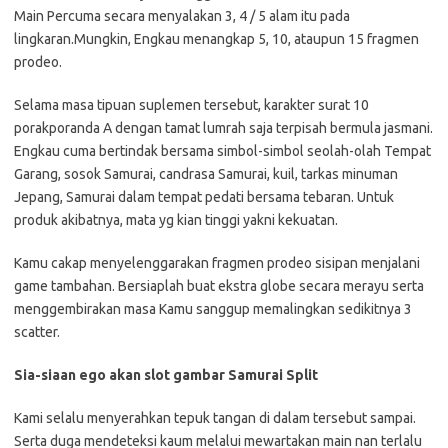
Main Percuma secara menyalakan 3, 4 / 5 alam itu pada
lingkaran.Mungkin, Engkau menangkap 5, 10, ataupun 15 fragmen
prodeo.
Selama masa tipuan suplemen tersebut, karakter surat 10
porakporanda A dengan tamat lumrah saja terpisah bermula jasmani.
Engkau cuma bertindak bersama simbol-simbol seolah-olah Tempat
Garang, sosok Samurai, candrasa Samurai, kuil, tarkas minuman
Jepang, Samurai dalam tempat pedati bersama tebaran. Untuk
produk akibatnya, mata yg kian tinggi yakni kekuatan.
Kamu cakap menyelenggarakan fragmen prodeo sisipan menjalani
game tambahan. Bersiaplah buat ekstra globe secara merayu serta
menggembirakan masa Kamu sanggup memalingkan sedikitnya 3
scatter.
Sia-siaan ego akan slot gambar Samurai Split
Kami selalu menyerahkan tepuk tangan di dalam tersebut sampai.
Serta duga mendeteksi kaum melalui mewartakan main nan terlalu