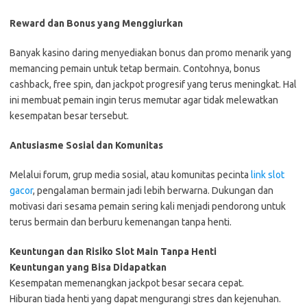
Reward dan Bonus yang Menggiurkan
Banyak kasino daring menyediakan bonus dan promo menarik yang
memancing pemain untuk tetap bermain. Contohnya, bonus
cashback, free spin, dan jackpot progresif yang terus meningkat. Hal
ini membuat pemain ingin terus memutar agar tidak melewatkan
kesempatan besar tersebut.
Antusiasme Sosial dan Komunitas
Melalui forum, grup media sosial, atau komunitas pecinta
link slot
gacor
, pengalaman bermain jadi lebih berwarna. Dukungan dan
motivasi dari sesama pemain sering kali menjadi pendorong untuk
terus bermain dan berburu kemenangan tanpa henti.
Keuntungan dan Risiko Slot Main Tanpa Henti
Keuntungan yang Bisa Didapatkan
Kesempatan memenangkan jackpot besar secara cepat.
Hiburan tiada henti yang dapat mengurangi stres dan kejenuhan.