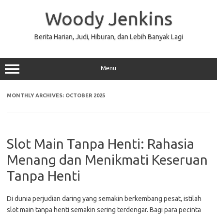
Skip
to
Woody Jenkins
content
Berita Harian, Judi, Hiburan, dan Lebih Banyak Lagi
Menu
MONTHLY ARCHIVES:
OCTOBER 2025
Slot Main Tanpa Henti: Rahasia
Menang dan Menikmati Keseruan
Tanpa Henti
Di dunia perjudian daring yang semakin berkembang pesat, istilah
slot main tanpa henti semakin sering terdengar. Bagi para pecinta