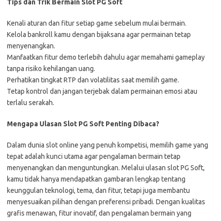
Tips dan Trik Bermain Slot PG Soft
Kenali aturan dan fitur setiap game sebelum mulai bermain.
Kelola bankroll kamu dengan bijaksana agar permainan tetap
menyenangkan.
Manfaatkan fitur demo terlebih dahulu agar memahami gameplay
tanpa risiko kehilangan uang.
Perhatikan tingkat RTP dan volatilitas saat memilih game.
Tetap kontrol dan jangan terjebak dalam permainan emosi atau
terlalu serakah.
Mengapa Ulasan Slot PG Soft Penting Dibaca?
Dalam dunia slot online yang penuh kompetisi, memilih game yang
tepat adalah kunci utama agar pengalaman bermain tetap
menyenangkan dan menguntungkan. Melalui ulasan slot PG Soft,
kamu tidak hanya mendapatkan gambaran lengkap tentang
keunggulan teknologi, tema, dan fitur, tetapi juga membantu
menyesuaikan pilihan dengan preferensi pribadi. Dengan kualitas
grafis menawan, fitur inovatif, dan pengalaman bermain yang