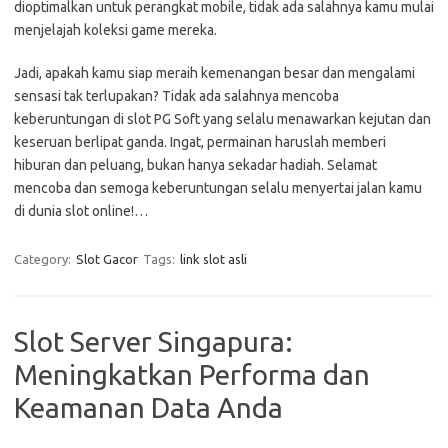
dioptimalkan untuk perangkat mobile, tidak ada salahnya kamu mulai
menjelajah koleksi game mereka.
Jadi, apakah kamu siap meraih kemenangan besar dan mengalami
sensasi tak terlupakan? Tidak ada salahnya mencoba
keberuntungan di slot PG Soft yang selalu menawarkan kejutan dan
keseruan berlipat ganda. Ingat, permainan haruslah memberi
hiburan dan peluang, bukan hanya sekadar hadiah. Selamat
mencoba dan semoga keberuntungan selalu menyertai jalan kamu
di dunia slot online!…
Category:
Slot Gacor
Tags:
link slot asli
Slot Server Singapura:
Meningkatkan Performa dan
Keamanan Data Anda