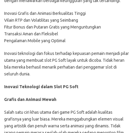
dengan menawarkan berbagai keunggulan yang tak tertandingi.
Inovasi Grafis dan Animasi Berkualitas Tinggi
Vilain RTP dan Volatilitas yang Seimbang
Fitur Bonus dan Putaran Gratis yang Menguntungkan
Transaksi Aman dan Fleksibel
Pengalaman Mobile yang Optimal
Inovasi teknologi dan fokus terhadap kepuasan pemain menjadi pilar
utama yang membuat slot PG Soft layak untuk dicoba. Tidak heran
bila mereka berhasil menarik perhatian dari penggemar slot di
seluruh dunia.
Inovasi Teknologi dalam Slot PG Soft
Grafis dan Animasi Mewah
Salah satu ciri khas utama dari game PG Soft adalah kualitas
grafisnya yang luar biasa. Mereka menggabungkan elemen visual
yang artistik dan penuh warna serta animasi yang dinamis. Tidak
jarang pemain merasa seolah-olah mereka sedang menonton film