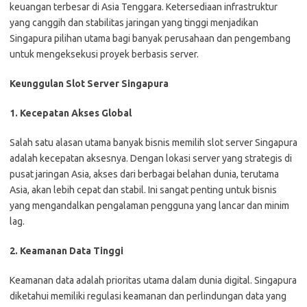
keuangan terbesar di Asia Tenggara. Ketersediaan infrastruktur
yang canggih dan stabilitas jaringan yang tinggi menjadikan
Singapura pilihan utama bagi banyak perusahaan dan pengembang
untuk mengeksekusi proyek berbasis server.
Keunggulan Slot Server Singapura
1. Kecepatan Akses Global
Salah satu alasan utama banyak bisnis memilih slot server Singapura
adalah kecepatan aksesnya. Dengan lokasi server yang strategis di
pusat jaringan Asia, akses dari berbagai belahan dunia, terutama
Asia, akan lebih cepat dan stabil. Ini sangat penting untuk bisnis
yang mengandalkan pengalaman pengguna yang lancar dan minim
lag.
2. Keamanan Data Tinggi
Keamanan data adalah prioritas utama dalam dunia digital. Singapura
diketahui memiliki regulasi keamanan dan perlindungan data yang