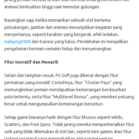
animasi berkualitas tinggi saat memutar gulungan.
Bayangkan saja, ketika memainkan sebuah slot bertema
petualangan, gambar dan animasi menunjukkan kegiatan yang
menyertainya, seperti karakter yang bergerak, efek ledakan,
mahjong2000
dan transisi yang halus. Pendekatan ini menjadikan
pengalaman bermain semakin hidup dan menyenangkan.
Fitur Inovatif dan Menarik
Selain dari tampilan visual, PG Soft juga dikenal dengan fitur
permainan yang inovatif. Contohnya, fitur “Cluster Pays” yang
memungkinkan pemain mendapatkan kemenangan berdasarkan
pola tertentu, serta fitur “Multilevel Bonus”, yang memberi peluang
besar untuk mengumpulkan kemenangan beruntun.
Setiap game biasanya hadir dengan fitur khusus seperti Wilds,
Scatters, dan Free Spins. Tidak jarang mereka memperkenalkan fitur
unik yang tidak ditemukan di slot lain, seperti mini-games atau fitur
jackpot progresif yang meningkatkan antusiasme pemain.