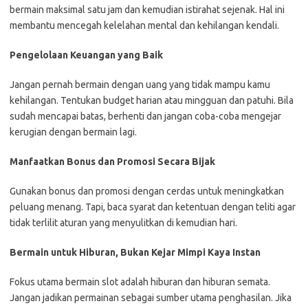
bermain maksimal satu jam dan kemudian istirahat sejenak. Hal ini
membantu mencegah kelelahan mental dan kehilangan kendali.
Pengelolaan Keuangan yang Baik
Jangan pernah bermain dengan uang yang tidak mampu kamu
kehilangan. Tentukan budget harian atau mingguan dan patuhi. Bila
sudah mencapai batas, berhenti dan jangan coba-coba mengejar
kerugian dengan bermain lagi.
Manfaatkan Bonus dan Promosi Secara Bijak
Gunakan bonus dan promosi dengan cerdas untuk meningkatkan
peluang menang. Tapi, baca syarat dan ketentuan dengan teliti agar
tidak terlilit aturan yang menyulitkan di kemudian hari.
Bermain untuk Hiburan, Bukan Kejar Mimpi Kaya Instan
Fokus utama bermain slot adalah hiburan dan hiburan semata.
Jangan jadikan permainan sebagai sumber utama penghasilan. Jika