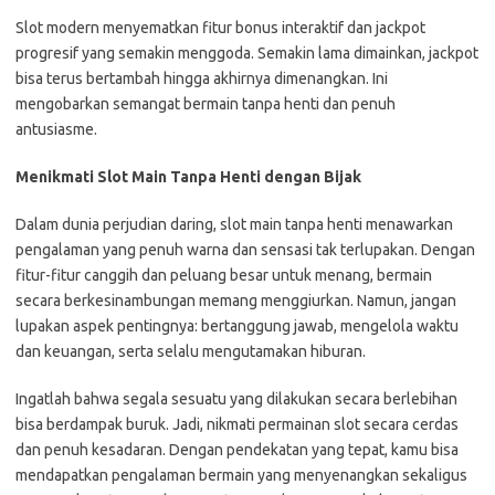
Slot modern menyematkan fitur bonus interaktif dan jackpot
progresif yang semakin menggoda. Semakin lama dimainkan, jackpot
bisa terus bertambah hingga akhirnya dimenangkan. Ini
mengobarkan semangat bermain tanpa henti dan penuh
antusiasme.
Menikmati Slot Main Tanpa Henti dengan Bijak
Dalam dunia perjudian daring, slot main tanpa henti menawarkan
pengalaman yang penuh warna dan sensasi tak terlupakan. Dengan
fitur-fitur canggih dan peluang besar untuk menang, bermain
secara berkesinambungan memang menggiurkan. Namun, jangan
lupakan aspek pentingnya: bertanggung jawab, mengelola waktu
dan keuangan, serta selalu mengutamakan hiburan.
Ingatlah bahwa segala sesuatu yang dilakukan secara berlebihan
bisa berdampak buruk. Jadi, nikmati permainan slot secara cerdas
dan penuh kesadaran. Dengan pendekatan yang tepat, kamu bisa
mendapatkan pengalaman bermain yang menyenangkan sekaligus