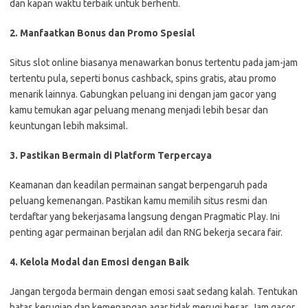
dan kapan waktu terbaik untuk berhenti.
2. Manfaatkan Bonus dan Promo Spesial
Situs slot online biasanya menawarkan bonus tertentu pada jam-jam
tertentu pula, seperti bonus cashback, spins gratis, atau promo
menarik lainnya. Gabungkan peluang ini dengan jam gacor yang
kamu temukan agar peluang menang menjadi lebih besar dan
keuntungan lebih maksimal.
3. Pastikan Bermain di Platform Terpercaya
Keamanan dan keadilan permainan sangat berpengaruh pada
peluang kemenangan. Pastikan kamu memilih situs resmi dan
terdaftar yang bekerjasama langsung dengan Pragmatic Play. Ini
penting agar permainan berjalan adil dan RNG bekerja secara fair.
4. Kelola Modal dan Emosi dengan Baik
Jangan tergoda bermain dengan emosi saat sedang kalah. Tentukan
batas kerugian dan kemenangan agar tidak merugi besar. Jam gacor