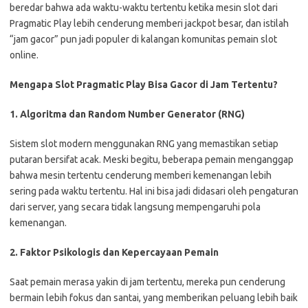
beredar bahwa ada waktu-waktu tertentu ketika mesin slot dari
Pragmatic Play lebih cenderung memberi jackpot besar, dan istilah
“jam gacor” pun jadi populer di kalangan komunitas pemain slot
online.
Mengapa Slot Pragmatic Play Bisa Gacor di Jam Tertentu?
1. Algoritma dan Random Number Generator (RNG)
Sistem slot modern menggunakan RNG yang memastikan setiap
putaran bersifat acak. Meski begitu, beberapa pemain menganggap
bahwa mesin tertentu cenderung memberi kemenangan lebih
sering pada waktu tertentu. Hal ini bisa jadi didasari oleh pengaturan
dari server, yang secara tidak langsung mempengaruhi pola
kemenangan.
2. Faktor Psikologis dan Kepercayaan Pemain
Saat pemain merasa yakin di jam tertentu, mereka pun cenderung
bermain lebih fokus dan santai, yang memberikan peluang lebih baik