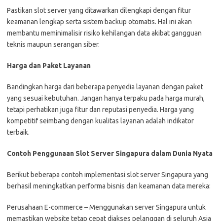
Pastikan slot server yang ditawarkan dilengkapi dengan fitur
keamanan lengkap serta sistem backup otomatis. Hal ini akan
membantu meminimalisir risiko kehilangan data akibat gangguan
teknis maupun serangan siber.
Harga dan Paket Layanan
Bandingkan harga dari beberapa penyedia layanan dengan paket
yang sesuai kebutuhan. Jangan hanya terpaku pada harga murah,
tetapi perhatikan juga fitur dan reputasi penyedia. Harga yang
kompetitif seimbang dengan kualitas layanan adalah indikator
terbaik.
Contoh Penggunaan Slot Server Singapura dalam Dunia Nyata
Berikut beberapa contoh implementasi slot server Singapura yang
berhasil meningkatkan performa bisnis dan keamanan data mereka:
Perusahaan E-commerce – Menggunakan server Singapura untuk
memastikan website tetap cepat diakses pelanggan di seluruh Asia