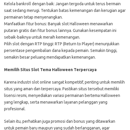
Kelola bankroll dengan baik: Jangan tergoda untuk terus bermain
saat sedang merugi. Tentukan batas kemenangan dan kerugian agar
permainan tetap menyenangkan.
Manfaatkan fitur bonus: Banyak slot Halloween menawarkan
putaran gratis dan fitur bonus lainnya. Gunakan kesempatan ini
sebaik-baiknya untuk meraih kemenangan.
Pilih slot dengan RTP tinggi: RTP (Return to Player) menunjukkan
persentase pengembalian dana kepada pemain. Semakin tinggi,
semakin besar peluang mendapatkan kemenangan.
Memilih Situs Slot Tema Halloween Terpercaya
Karena industri slot online sangat kompetitif, penting untuk memilih
situs yang aman dan terpercaya. Pastikan situs tersebut memiliki
lisensi resmi, menyediakan variasi permainan bertema Halloween
yang lengkap, serta menawarkan layanan pelanggan yang
profesional.
Selain itu, perhatikan juga promosi dan bonus yang ditawarkan
untuk pemain baru maupun yang sudah berlangganan, agar