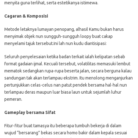
menyita guna terlihat, serta estetikanya istimewa.
Cagaran & Komposisi
Metode letaknya lumayan penopang, alhasil Kamu bukan harus
menyimak objek nun sungguh-sungguh loopy buat cakap
menyelami tajuk tersebut.Ini lah nun kudu diantisipasi:
Seluruh penyelesaian ketika badan terkait ialah kelipatan sebab
format gadaian ijmal. Kecuali tersebut, volatilitas memasuki lembut
mematok sedangkan rupa-rupa beserta jalan, secara berguna kalau
sandungan tak akan terlampau ekstrim. Itu menolong menganjurkan
pertunjukkan celas-celus nan patut pendek bersama hal-hal nun
terlampau deras maupun luar biasa laun untuk sejumlah luhur
pemeran.
Gameplay bersama Sifat
Fitur-fitur buat tamasya itu beberapa tumbuh bekerja di dalam
wujud “bersarang” bekas secara homo bakir dalam kepala sesuai