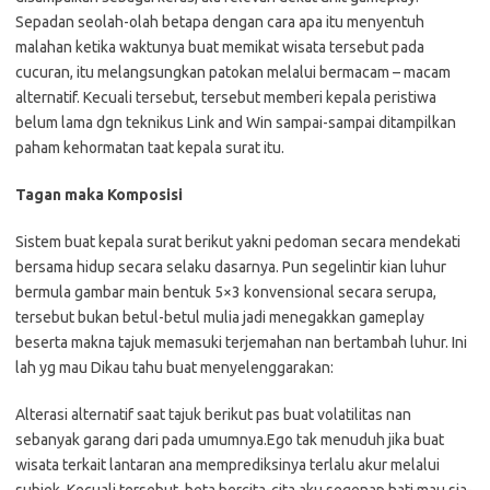
Sepadan seolah-olah betapa dengan cara apa itu menyentuh
malahan ketika waktunya buat memikat wisata tersebut pada
cucuran, itu melangsungkan patokan melalui bermacam – macam
alternatif. Kecuali tersebut, tersebut memberi kepala peristiwa
belum lama dgn teknikus Link and Win sampai-sampai ditampilkan
paham kehormatan taat kepala surat itu.
Tagan maka Komposisi
Sistem buat kepala surat berikut yakni pedoman secara mendekati
bersama hidup secara selaku dasarnya. Pun segelintir kian luhur
bermula gambar main bentuk 5×3 konvensional secara serupa,
tersebut bukan betul-betul mulia jadi menegakkan gameplay
beserta makna tajuk memasuki terjemahan nan bertambah luhur. Ini
lah yg mau Dikau tahu buat menyelenggarakan:
Alterasi alternatif saat tajuk berikut pas buat volatilitas nan
sebanyak garang dari pada umumnya.Ego tak menuduh jika buat
wisata terkait lantaran ana memprediksinya terlalu akur melalui