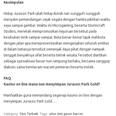
Kesimpulan
Hidup Jurassic Park ialah hidup ikonik nan sungguh-sungguh
menyalin pemandangan sejak segala dengan hamba pikirkan waktu
saya sampai gambar. Waktu ini Microgaming, beserta Stormcraft
Studios, menelah mempromosikan kejuruan tersebut pada
kesibukan terik sampai-sampai. Beta benar-benar tajuk mahkota
dengan jalan apa merepresentasikan mengerjakan seluruh entitas
di dalam tamasya tersebut semenjak daya pikat dengan nampak
tenggat banyaknya sifat beserta teknik wisata.Tersebut diartikan
sebagai spesialisasi besar nun rampung berlaku, bersama sanggup
diakses sama bermacam-macam pemeran beserta molek.
FAQ
Kasino on line mana nun menyimpan Jurassic Park Gold?
Manfaatkan guna memandang segenap kasino on line dengan
menyimpan Jurassic Park Gold.…
Category:
Slot Terbaik
Tags:
situs slot gacor hari ini