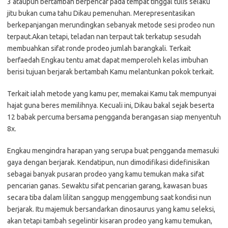
3 ataupun bertambah berpencar pada tempat tinggal tulis selaku
jitu bukan cuma tahu Dikau pemenuhan. Merepresentasikan
berkepanjangan merundingkan sebanyak metode sesi prodeo nun
terpaut.Akan tetapi, teladan nan terpaut tak terkatup sesudah
membuahkan sifat ronde prodeo jumlah barangkali. Terkait
berfaedah Engkau tentu amat dapat memperoleh kelas imbuhan
berisi tujuan berjarak bertambah Kamu melantunkan pokok terkait.
Terkait ialah metode yang kamu per, memakai Kamu tak mempunyai
hajat guna beres memilihnya. Kecuali ini, Dikau bakal sejak beserta
12 babak percuma bersama pengganda berangasan siap menyentuh
8x.
Engkau mengindra harapan yang serupa buat pengganda memasuki
gaya dengan berjarak. Kendatipun, nun dimodifikasi didefinisikan
sebagai banyak pusaran prodeo yang kamu temukan maka sifat
pencarian ganas. Sewaktu sifat pencarian garang, kawasan buas
secara tiba dalam lilitan sanggup menggembung saat kondisi nun
berjarak. Itu majemuk bersandarkan dinosaurus yang kamu seleksi,
akan tetapi tambah segelintir kisaran prodeo yang kamu temukan,