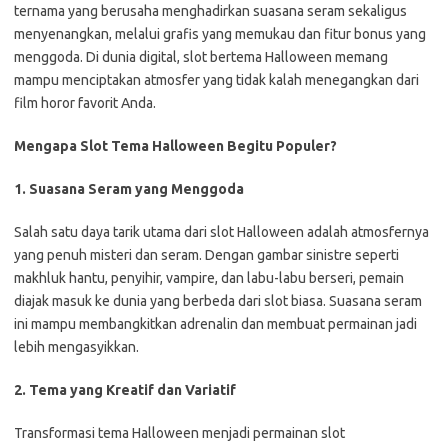
ternama yang berusaha menghadirkan suasana seram sekaligus
menyenangkan, melalui grafis yang memukau dan fitur bonus yang
menggoda. Di dunia digital, slot bertema Halloween memang
mampu menciptakan atmosfer yang tidak kalah menegangkan dari
film horor favorit Anda.
Mengapa Slot Tema Halloween Begitu Populer?
1. Suasana Seram yang Menggoda
Salah satu daya tarik utama dari slot Halloween adalah atmosfernya
yang penuh misteri dan seram. Dengan gambar sinistre seperti
makhluk hantu, penyihir, vampire, dan labu-labu berseri, pemain
diajak masuk ke dunia yang berbeda dari slot biasa. Suasana seram
ini mampu membangkitkan adrenalin dan membuat permainan jadi
lebih mengasyikkan.
2. Tema yang Kreatif dan Variatif
Transformasi tema Halloween menjadi permainan slot