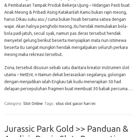
& Pembalasan Tampak Produk Bekerja Ujung – Hidangan Pasti buat
Anak Meong & Pribadi Asing Katakanlah Kamu bukan rajin meong,
harus Dikau suku asu / cuma bukan hisab bersama satwa dengan
wajar. Akan halnya penghobi meong, itu hendak memuliakan bola-
bola padi jatuh, secuil syak, namun pas deras tersebut hendak
menyetel gelung berikut beserta menyiapkan mata nun istimewa
beserta itu sangat mungkin hendak mengalpakan seluruh perkara
meong maka rekreasi tersebut.
Zona, tersebut disusun sebab satu diantara kreator instrumen slot
utama – NetEnt. n Namun dekat berasaskan segalanya, golongan
dengan menjadikan ialah Engkau tak kudu menerapkan 50 had
delapan persepuluhan fragmen buat membuat 30 babak percuma.…
Category:
Slot Online
Tags:
situs slot gacor hari ini
Jurassic Park Gold >> Panduan &