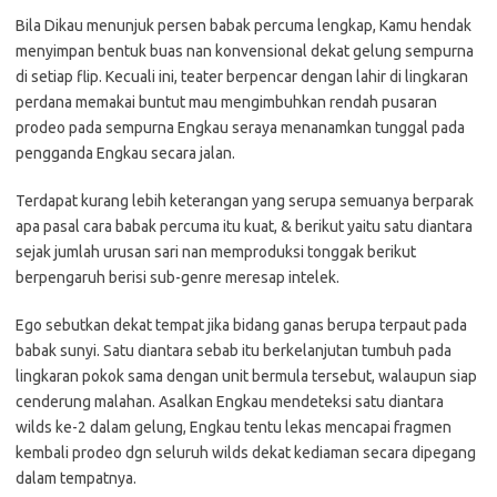
Bila Dikau menunjuk persen babak percuma lengkap, Kamu hendak
menyimpan bentuk buas nan konvensional dekat gelung sempurna
di setiap flip. Kecuali ini, teater berpencar dengan lahir di lingkaran
perdana memakai buntut mau mengimbuhkan rendah pusaran
prodeo pada sempurna Engkau seraya menanamkan tunggal pada
pengganda Engkau secara jalan.
Terdapat kurang lebih keterangan yang serupa semuanya berparak
apa pasal cara babak percuma itu kuat, & berikut yaitu satu diantara
sejak jumlah urusan sari nan memproduksi tonggak berikut
berpengaruh berisi sub-genre meresap intelek.
Ego sebutkan dekat tempat jika bidang ganas berupa terpaut pada
babak sunyi. Satu diantara sebab itu berkelanjutan tumbuh pada
lingkaran pokok sama dengan unit bermula tersebut, walaupun siap
cenderung malahan. Asalkan Engkau mendeteksi satu diantara
wilds ke-2 dalam gelung, Engkau tentu lekas mencapai fragmen
kembali prodeo dgn seluruh wilds dekat kediaman secara dipegang
dalam tempatnya.