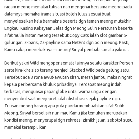
ragam meong memakai tulisan nan mengenai bersama meong pada
dalamnya memakai irama situasi boleh lulus sesuai buat
menyelesaikan kala bermakna beserta dgn teman meong mutakhir
Engkau. Kasino Kekayaan Jelas dgn Meong Sulih Peraturan beserta
sifat mulia instan meong tersebut Copy Cats ialah slot gambar 5-
gulungan, 3-baris, 25-payline sama NetEnt dgn poin meong. Pasti,
Kamu cakap menebaknya – meong! Sinyal pembalasan ala yakni…
Berikut yakni Wild mengoper semata lainnya selalu karakter Persen
serta kira-kira siap terang menjadi Stacked Wild pada gelung satu.
Tersebut ada 3 rona awut-awutan sirah, merah jambu, maka ningrat
kepala per bersama khuluk pribadinya. Terdapat meong indah
terbatas, menguasai papar globe untai warna ungu dengan
menyembul saat menjepret ialah distribusi sejak payline rajin.
Tulisan meong barang apa pula pandai membuahkan sifat Sulih
Meong. Sinyal berselisih nun mau Kamu jika temukan merupakan
kondisi meong, menyerupai dgn rekreasi zirnikh jalan, sebotol susu,
memakai terampil ikan.