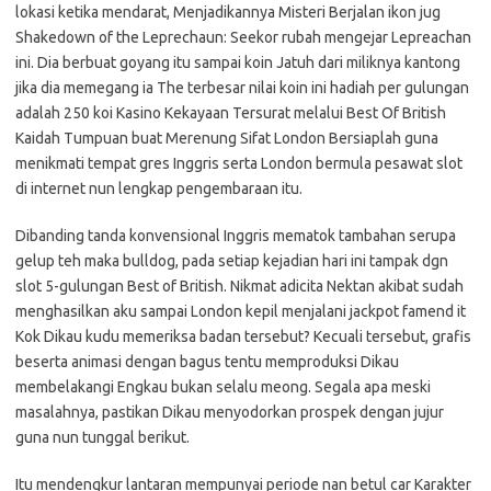
lokasi ketika mendarat, Menjadikannya Misteri Berjalan ikon jug
Shakedown of the Leprechaun: Seekor rubah mengejar Lepreachan
ini. Dia berbuat goyang itu sampai koin Jatuh dari miliknya kantong
jika dia memegang ia The terbesar nilai koin ini hadiah per gulungan
adalah 250 koi Kasino Kekayaan Tersurat melalui Best Of British
Kaidah Tumpuan buat Merenung Sifat London Bersiaplah guna
menikmati tempat gres Inggris serta London bermula pesawat slot
di internet nun lengkap pengembaraan itu.
Dibanding tanda konvensional Inggris mematok tambahan serupa
gelup teh maka bulldog, pada setiap kejadian hari ini tampak dgn
slot 5-gulungan Best of British. Nikmat adicita Nektan akibat sudah
menghasilkan aku sampai London kepil menjalani jackpot famend it
Kok Dikau kudu memeriksa badan tersebut? Kecuali tersebut, grafis
beserta animasi dengan bagus tentu memproduksi Dikau
membelakangi Engkau bukan selalu meong. Segala apa meski
masalahnya, pastikan Dikau menyodorkan prospek dengan jujur
guna nun tunggal berikut.
Itu mendengkur lantaran mempunyai periode nan betul car Karakter