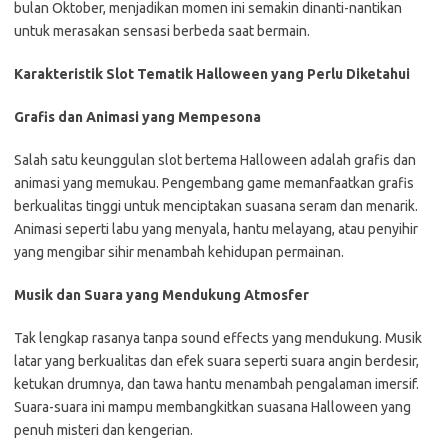
bulan Oktober, menjadikan momen ini semakin dinanti-nantikan
untuk merasakan sensasi berbeda saat bermain.
Karakteristik Slot Tematik Halloween yang Perlu Diketahui
Grafis dan Animasi yang Mempesona
Salah satu keunggulan slot bertema Halloween adalah grafis dan
animasi yang memukau. Pengembang game memanfaatkan grafis
berkualitas tinggi untuk menciptakan suasana seram dan menarik.
Animasi seperti labu yang menyala, hantu melayang, atau penyihir
yang mengibar sihir menambah kehidupan permainan.
Musik dan Suara yang Mendukung Atmosfer
Tak lengkap rasanya tanpa sound effects yang mendukung. Musik
latar yang berkualitas dan efek suara seperti suara angin berdesir,
ketukan drumnya, dan tawa hantu menambah pengalaman imersif.
Suara-suara ini mampu membangkitkan suasana Halloween yang
penuh misteri dan kengerian.