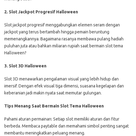
2. Slot Jackpot Progresif Halloween
Slot jackpot progresif menggabungkan elemen seram dengan
jackpot yang terus bertambah hingga pemain beruntung
memenangkannya. Bagaimana rasanya membawa pulang hadiah
puluhan juta atau bahkan miliaran rupiah saat bermain slot tema
Halloween?
3. Slot 3D Halloween
Slot 3D menawarkan pengalaman visual yang lebih hidup dan
imersif. Dengan efek visual tiga dimensi, suasana kegelapan dan
keberanian jadi makin nyata saat memutar gulungan.
Tips Menang Saat Bermain Slot Tema Halloween
Pahami aturan permainan: Setiap slot memiliki aturan dan fitur
berbeda. Membaca paytable dan memahami simbol penting sangat
membantu meningkatkan peluang menang.