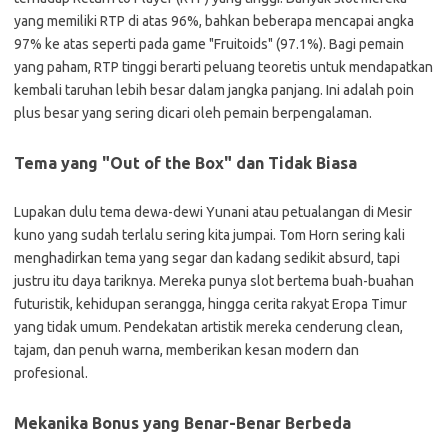
yang memiliki RTP di atas 96%, bahkan beberapa mencapai angka
97% ke atas seperti pada game "Fruitoids" (97.1%). Bagi pemain
yang paham, RTP tinggi berarti peluang teoretis untuk mendapatkan
kembali taruhan lebih besar dalam jangka panjang. Ini adalah poin
plus besar yang sering dicari oleh pemain berpengalaman.
Tema yang "Out of the Box" dan Tidak Biasa
Lupakan dulu tema dewa-dewi Yunani atau petualangan di Mesir
kuno yang sudah terlalu sering kita jumpai. Tom Horn sering kali
menghadirkan tema yang segar dan kadang sedikit absurd, tapi
justru itu daya tariknya. Mereka punya slot bertema buah-buahan
futuristik, kehidupan serangga, hingga cerita rakyat Eropa Timur
yang tidak umum. Pendekatan artistik mereka cenderung clean,
tajam, dan penuh warna, memberikan kesan modern dan
profesional.
Mekanika Bonus yang Benar-Benar Berbeda