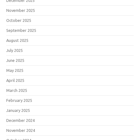
December 2025
November 2025
October 2025
September 2025
August 2025
July 2025
June 2025
May 2025
April 2025
March 2025
February 2025
January 2025
December 2024
November 2024