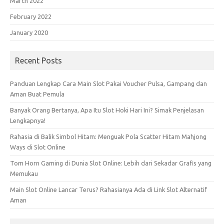
March 2022
February 2022
January 2020
Recent Posts
Panduan Lengkap Cara Main Slot Pakai Voucher Pulsa, Gampang dan
Aman Buat Pemula
Banyak Orang Bertanya, Apa Itu Slot Hoki Hari Ini? Simak Penjelasan
Lengkapnya!
Rahasia di Balik Simbol Hitam: Menguak Pola Scatter Hitam Mahjong
Ways di Slot Online
Tom Horn Gaming di Dunia Slot Online: Lebih dari Sekadar Grafis yang
Memukau
Main Slot Online Lancar Terus? Rahasianya Ada di Link Slot Alternatif
Aman