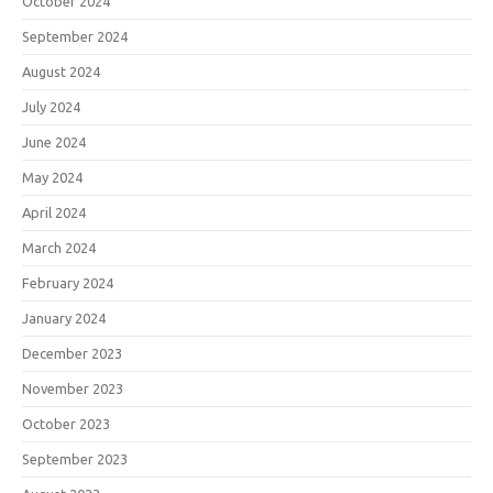
October 2024
September 2024
August 2024
July 2024
June 2024
May 2024
April 2024
March 2024
February 2024
January 2024
December 2023
November 2023
October 2023
September 2023