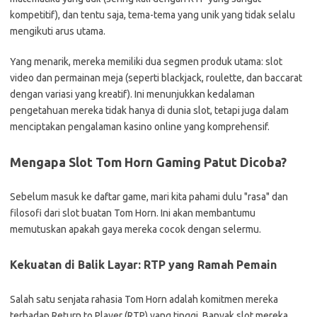
kompetitif), dan tentu saja, tema-tema yang unik yang tidak selalu
mengikuti arus utama.
Yang menarik, mereka memiliki dua segmen produk utama: slot
video dan permainan meja (seperti blackjack, roulette, dan baccarat
dengan variasi yang kreatif). Ini menunjukkan kedalaman
pengetahuan mereka tidak hanya di dunia slot, tetapi juga dalam
menciptakan pengalaman kasino online yang komprehensif.
Mengapa Slot Tom Horn Gaming Patut Dicoba?
Sebelum masuk ke daftar game, mari kita pahami dulu "rasa" dan
filosofi dari slot buatan Tom Horn. Ini akan membantumu
memutuskan apakah gaya mereka cocok dengan selermu.
Kekuatan di Balik Layar: RTP yang Ramah Pemain
Salah satu senjata rahasia Tom Horn adalah komitmen mereka
terhadap Return to Player (RTP) yang tinggi. Banyak slot mereka