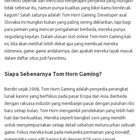
berhenti sejenak dan mencoba menjelajahi penyedia yang mungkin
tidak sebesar itu, namun punya kualitas yang bikin kamu berdecak
kagum? Salah satunya adalah Tom Horn Gaming. Developer asal
Slovakia ini mungkin bukan yang paling sering diiklankan, tapi bagi
para pemain yang mencari pengalaman berbeda, mereka punya
segudang kejutan. Dalam ulasan slot online Tom Horn Gaming kali
ini, kita akan melihat lebih dekat apa yang membuat mereka
istimewa, game-game andalannya, dan apakah mereka layak masuk
dalam daftar situs judi favoritmu.
Siapa Sebenarnya Tom Horn Gaming?
Berdiri sejak 2008, Tom Horn Gaming adalah penyedia perangkat
lunak kasino yang berfokus pada pasar Eropa dan Asia. Berbeda
dengan raksasa industri yang membanjiri pasar dengan puluhan rilis
baru setiap bulan, Tom Horn mengambil pendekatan yang lebih hati-
hati dan berkualitas. Mereka seperti bengkel seni yang memilih
untuk menyempurnakan setiap detail sebelum meluncurkan sebuah
game. Fokus mereka kuat pada mekanika permainan yang inovatif,
matematika yang adil (sering kali dengan RTP yang sangat