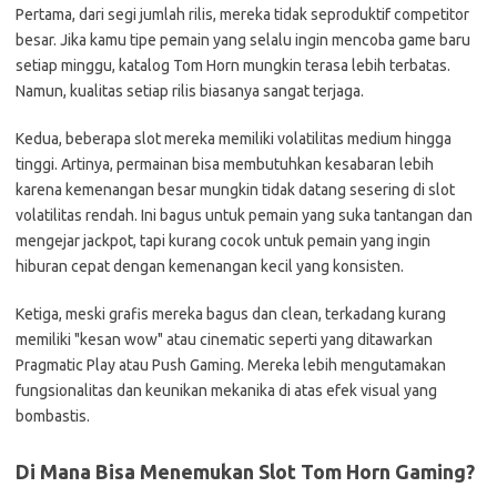
Pertama, dari segi jumlah rilis, mereka tidak seproduktif competitor
besar. Jika kamu tipe pemain yang selalu ingin mencoba game baru
setiap minggu, katalog Tom Horn mungkin terasa lebih terbatas.
Namun, kualitas setiap rilis biasanya sangat terjaga.
Kedua, beberapa slot mereka memiliki volatilitas medium hingga
tinggi. Artinya, permainan bisa membutuhkan kesabaran lebih
karena kemenangan besar mungkin tidak datang sesering di slot
volatilitas rendah. Ini bagus untuk pemain yang suka tantangan dan
mengejar jackpot, tapi kurang cocok untuk pemain yang ingin
hiburan cepat dengan kemenangan kecil yang konsisten.
Ketiga, meski grafis mereka bagus dan clean, terkadang kurang
memiliki "kesan wow" atau cinematic seperti yang ditawarkan
Pragmatic Play atau Push Gaming. Mereka lebih mengutamakan
fungsionalitas dan keunikan mekanika di atas efek visual yang
bombastis.
Di Mana Bisa Menemukan Slot Tom Horn Gaming?