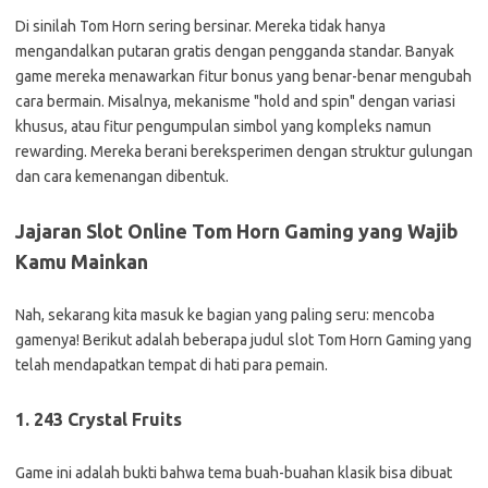
Di sinilah Tom Horn sering bersinar. Mereka tidak hanya
mengandalkan putaran gratis dengan pengganda standar. Banyak
game mereka menawarkan fitur bonus yang benar-benar mengubah
cara bermain. Misalnya, mekanisme "hold and spin" dengan variasi
khusus, atau fitur pengumpulan simbol yang kompleks namun
rewarding. Mereka berani bereksperimen dengan struktur gulungan
dan cara kemenangan dibentuk.
Jajaran Slot Online Tom Horn Gaming yang Wajib
Kamu Mainkan
Nah, sekarang kita masuk ke bagian yang paling seru: mencoba
gamenya! Berikut adalah beberapa judul slot Tom Horn Gaming yang
telah mendapatkan tempat di hati para pemain.
1. 243 Crystal Fruits
Game ini adalah bukti bahwa tema buah-buahan klasik bisa dibuat