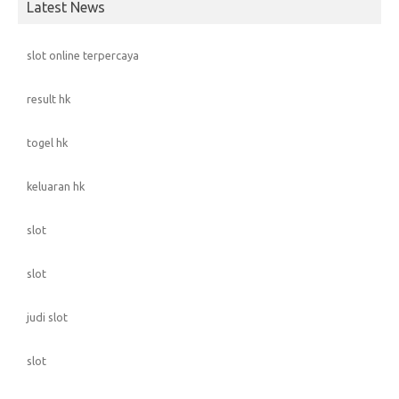
Latest News
slot online terpercaya
result hk
togel hk
keluaran hk
slot
slot
judi slot
slot