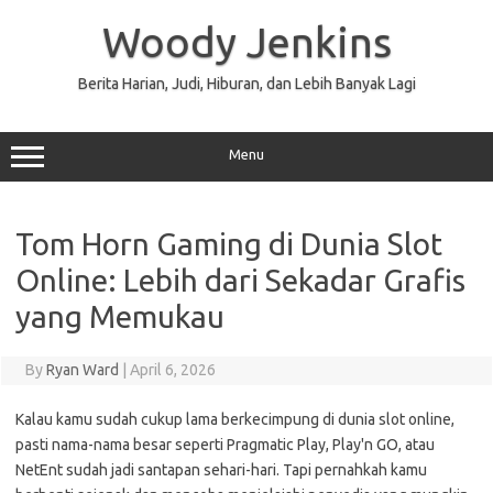
Skip
to
Woody Jenkins
content
Berita Harian, Judi, Hiburan, dan Lebih Banyak Lagi
Menu
Tom Horn Gaming di Dunia Slot
Online: Lebih dari Sekadar Grafis
yang Memukau
By
Ryan Ward
|
April 6, 2026
Kalau kamu sudah cukup lama berkecimpung di dunia slot online,
pasti nama-nama besar seperti Pragmatic Play, Play'n GO, atau
NetEnt sudah jadi santapan sehari-hari. Tapi pernahkah kamu