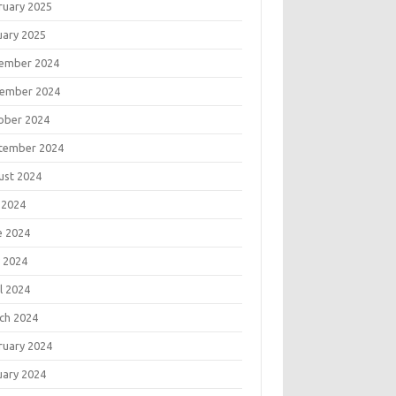
ruary 2025
uary 2025
ember 2024
ember 2024
ober 2024
tember 2024
ust 2024
 2024
e 2024
 2024
l 2024
ch 2024
ruary 2024
uary 2024