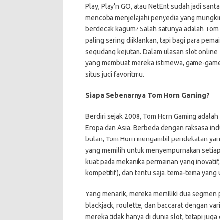
Play, Play'n GO, atau NetEnt sudah jadi sant
mencoba menjelajahi penyedia yang mungkin 
berdecak kagum? Salah satunya adalah Tom 
paling sering diiklankan, tapi bagi para pe
segudang kejutan. Dalam ulasan slot online T
yang membuat mereka istimewa, game-game 
situs judi favoritmu.
Siapa Sebenarnya Tom Horn Gaming?
Berdiri sejak 2008, Tom Horn Gaming adalah
Eropa dan Asia. Berbeda dengan raksasa indu
bulan, Tom Horn mengambil pendekatan yang 
yang memilih untuk menyempurnakan setiap
kuat pada mekanika permainan yang inovatif,
kompetitif), dan tentu saja, tema-tema yang 
Yang menarik, mereka memiliki dua segmen p
blackjack, roulette, dan baccarat dengan va
mereka tidak hanya di dunia slot, tetapi ju