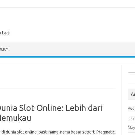
k Lagi
OLICY
Sea
for:
A
nia Slot Online: Lebih dari
Aug
 Memukau
July
May
i dunia slot online, pasti nama-nama besar seperti Pragmatic