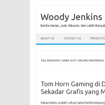
Skip
to
content
Woody Jenkins
Berita Harian, Judi, Hiburan, dan Lebih Banya
ABOUT US
CONTACT US
PRIVACY P
TAG ARCHIVES:
GAME SLOT ONLINE INDONESIA
Tom Horn Gaming di Du
Sekadar Grafis yang
Kalau kamu sudah cukup lama berkecimpung d