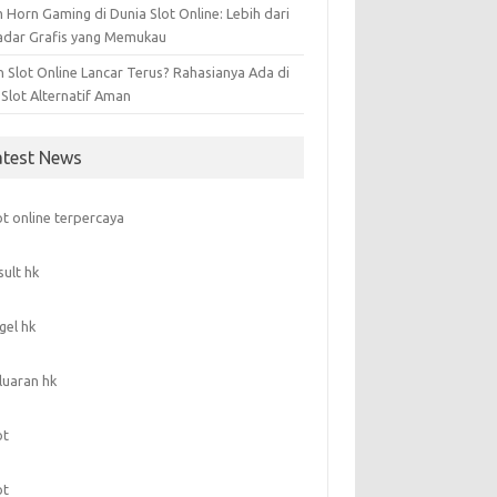
 Horn Gaming di Dunia Slot Online: Lebih dari
adar Grafis yang Memukau
n Slot Online Lancar Terus? Rahasianya Ada di
 Slot Alternatif Aman
atest News
ot online terpercaya
sult hk
gel hk
luaran hk
ot
ot