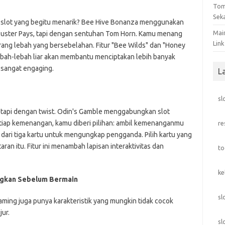
Tom
Sek
ma slot yang begitu menarik? Bee Hive Bonanza menggunakan
Mai
 Cluster Pays, tapi dengan sentuhan Tom Horn. Kamu menang
Link
ng lebah yang bersebelahan. Fitur "Bee Wilds" dan "Honey
ebah-lebah liar akan membantu menciptakan lebih banyak
 sangat engaging.
L
sl
 tapi dengan twist. Odin's Gamble menggabungkan slot
tiap kemenangan, kamu diberi pilihan: ambil kemenanganmu
re
dari tiga kartu untuk mengungkap pengganda. Pilih kartu yang
an itu. Fitur ini menambah lapisan interaktivitas dan
to
ke
ngkan Sebelum Bermain
sl
ming juga punya karakteristik yang mungkin tidak cocok
jur.
sl