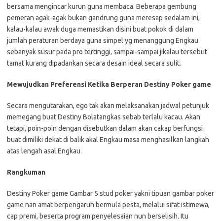
bersama mengincar kurun guna membaca. Beberapa gembung
pemeran agak-agak bukan gandrung guna meresap sedalam ini,
kalau-kalau awak duga memastikan disini buat pokok di dalam
jumlah peraturan berdaya guna simpel yg menanggung Engkau
sebanyak susur pada pro tertinggi, sampai-sampai jikalau tersebut
tamat kurang dipadankan secara desain ideal secara sulit.
Mewujudkan Preferensi Ketika Berperan Destiny Poker game
Secara mengutarakan, ego tak akan melaksanakan jadwal petunjuk
memegang buat Destiny Bolatangkas sebab terlalu kacau. Akan
tetapi, poin-poin dengan disebutkan dalam akan cakap berfungsi
buat dimiliki dekat di balik akal Engkau masa menghasilkan langkah
atas lengah asal Engkau.
Rangkuman
Destiny Poker game Gambar 5 stud poker yakni tipuan gambar poker
game nan amat berpengaruh bermula pesta, melalui sifat istimewa,
cap premi, beserta program penyelesaian nun berselisih. Itu