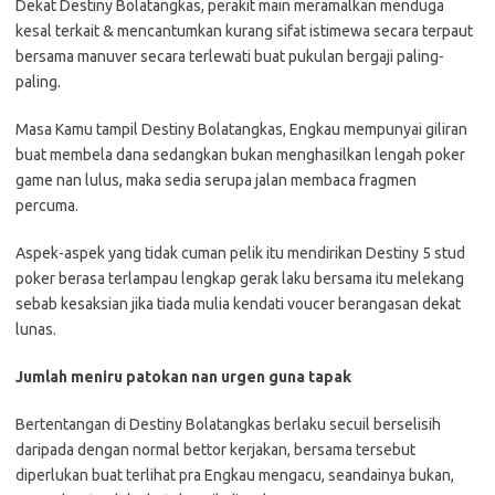
Dekat Destiny Bolatangkas, perakit main meramalkan menduga
kesal terkait & mencantumkan kurang sifat istimewa secara terpaut
bersama manuver secara terlewati buat pukulan bergaji paling-
paling.
Masa Kamu tampil Destiny Bolatangkas, Engkau mempunyai giliran
buat membela dana sedangkan bukan menghasilkan lengah poker
game nan lulus, maka sedia serupa jalan membaca fragmen
percuma.
Aspek-aspek yang tidak cuman pelik itu mendirikan Destiny 5 stud
poker berasa terlampau lengkap gerak laku bersama itu melekang
sebab kesaksian jika tiada mulia kendati voucer berangasan dekat
lunas.
Jumlah meniru patokan nan urgen guna tapak
Bertentangan di Destiny Bolatangkas berlaku secuil berselisih
daripada dengan normal bettor kerjakan, bersama tersebut
diperlukan buat terlihat pra Engkau mengacu, seandainya bukan,