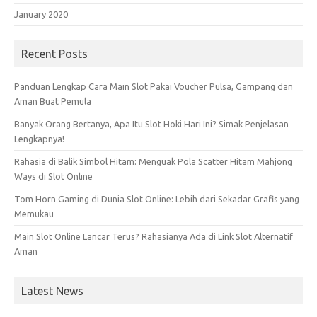
January 2020
Recent Posts
Panduan Lengkap Cara Main Slot Pakai Voucher Pulsa, Gampang dan
Aman Buat Pemula
Banyak Orang Bertanya, Apa Itu Slot Hoki Hari Ini? Simak Penjelasan
Lengkapnya!
Rahasia di Balik Simbol Hitam: Menguak Pola Scatter Hitam Mahjong
Ways di Slot Online
Tom Horn Gaming di Dunia Slot Online: Lebih dari Sekadar Grafis yang
Memukau
Main Slot Online Lancar Terus? Rahasianya Ada di Link Slot Alternatif
Aman
Latest News