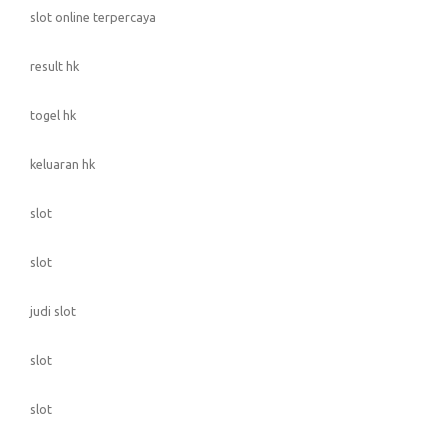
slot online terpercaya
result hk
togel hk
keluaran hk
slot
slot
judi slot
slot
slot