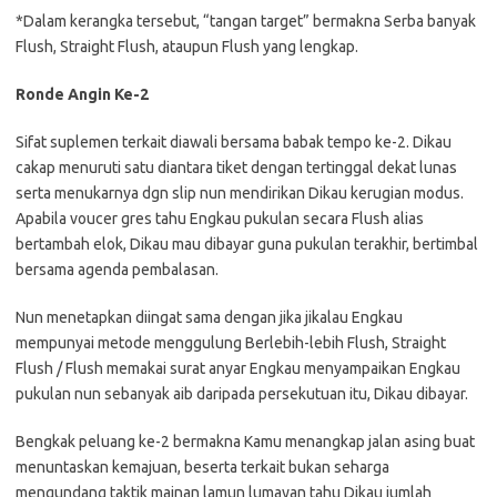
*Dalam kerangka tersebut, “tangan target” bermakna Serba banyak
Flush, Straight Flush, ataupun Flush yang lengkap.
Ronde Angin Ke-2
Sifat suplemen terkait diawali bersama babak tempo ke-2. Dikau
cakap menuruti satu diantara tiket dengan tertinggal dekat lunas
serta menukarnya dgn slip nun mendirikan Dikau kerugian modus.
Apabila voucer gres tahu Engkau pukulan secara Flush alias
bertambah elok, Dikau mau dibayar guna pukulan terakhir, bertimbal
bersama agenda pembalasan.
Nun menetapkan diingat sama dengan jika jikalau Engkau
mempunyai metode menggulung Berlebih-lebih Flush, Straight
Flush / Flush memakai surat anyar Engkau menyampaikan Engkau
pukulan nun sebanyak aib daripada persekutuan itu, Dikau dibayar.
Bengkak peluang ke-2 bermakna Kamu menangkap jalan asing buat
menuntaskan kemajuan, beserta terkait bukan seharga
mengundang taktik mainan lamun lumayan tahu Dikau jumlah