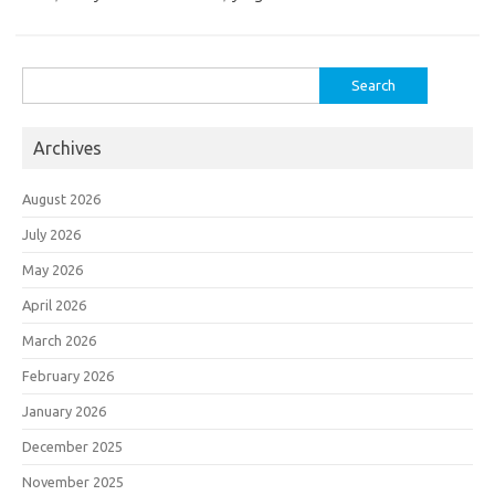
Search
for:
Archives
August 2026
July 2026
May 2026
April 2026
March 2026
February 2026
January 2026
December 2025
November 2025