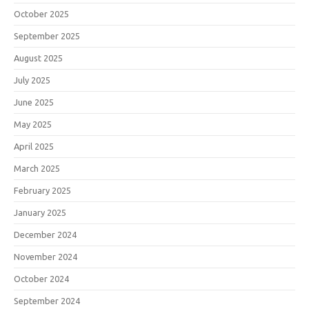
October 2025
September 2025
August 2025
July 2025
June 2025
May 2025
April 2025
March 2025
February 2025
January 2025
December 2024
November 2024
October 2024
September 2024