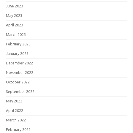
June 2023
May 2023
April 2023
March 2023
February 2023
January 2023
December 2022
November 2022
October 2022
September 2022
May 2022
April 2022
March 2022
February 2022