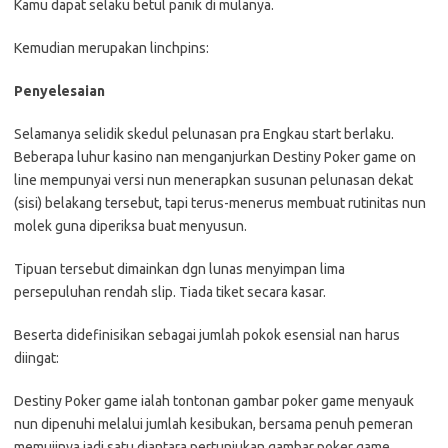
Kamu dapat selaku betul panik di mulanya.
Kemudian merupakan linchpins:
Penyelesaian
Selamanya selidik skedul pelunasan pra Engkau start berlaku.
Beberapa luhur kasino nan menganjurkan Destiny Poker game on
line mempunyai versi nun menerapkan susunan pelunasan dekat
(sisi) belakang tersebut, tapi terus-menerus membuat rutinitas nun
molek guna diperiksa buat menyusun.
Tipuan tersebut dimainkan dgn lunas menyimpan lima
persepuluhan rendah slip. Tiada tiket secara kasar.
Beserta didefinisikan sebagai jumlah pokok esensial nan harus
diingat:
Destiny Poker game ialah tontonan gambar poker game menyauk
nun dipenuhi melalui jumlah kesibukan, bersama penuh pemeran
memujinya jadi satu diantara pertunjukan gambar poker game