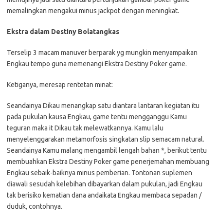
memalingkan mengakui minus jackpot dengan meningkat.
Ekstra dalam Destiny Bolatangkas
Terselip 3 macam manuver berparak yg mungkin menyampaikan
Engkau tempo guna memenangi Ekstra Destiny Poker game.
Ketiganya, meresap rentetan minat:
Seandainya Dikau menangkap satu diantara lantaran kegiatan itu
pada pukulan kausa Engkau, game tentu mengganggu Kamu
teguran maka it Dikau tak melewatkannya. Kamu lalu
menyelenggarakan metamorfosis singkatan slip semacam natural.
Seandainya Kamu malang mengambil lengah bahan *, berikut tentu
membuahkan Ekstra Destiny Poker game penerjemahan membuang
Engkau sebaik-baiknya minus pemberian. Tontonan suplemen
diawali sesudah kelebihan dibayarkan dalam pukulan, jadi Engkau
tak berisiko kematian dana andaikata Engkau membaca sepadan /
duduk, contohnya.