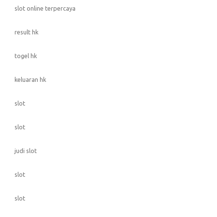
slot online terpercaya
result hk
togel hk
keluaran hk
slot
slot
judi slot
slot
slot