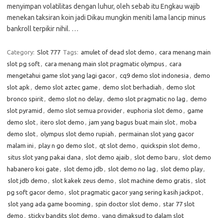
menyimpan volatilitas dengan luhur, oleh sebab itu Engkau wajib
menekan taksiran koin jadi Dikau mungkin meniti lama lancip minus
bankroll terpikir nihil. …
Category:
Slot 777
Tags:
amulet of dead slot demo
,
cara menang main
slot pg soft
,
cara menang main slot pragmatic olympus
,
cara
mengetahui game slot yang lagi gacor
,
cq9 demo slot indonesia
,
demo
slot apk
,
demo slot aztec game
,
demo slot berhadiah
,
demo slot
bronco spirit
,
demo slot no delay
,
demo slot pragmatic no lag
,
demo
slot pyramid
,
demo slot semua provider
,
euphoria slot demo
,
game
demo slot
,
itero slot demo
,
jam yang bagus buat main slot
,
moba
demo slot
,
olympus slot demo rupiah
,
permainan slot yang gacor
malam ini
,
play n go demo slot
,
qt slot demo
,
quickspin slot demo
,
situs slot yang pakai dana
,
slot demo ajaib
,
slot demo baru
,
slot demo
habanero koi gate
,
slot demo jdb
,
slot demo no lag
,
slot demo play
,
slot jdb demo
,
slot kakek zeus demo
,
slot machine demo gratis
,
slot
pg soft gacor demo
,
slot pragmatic gacor yang sering kasih jackpot
,
slot yang ada game booming
,
spin doctor slot demo
,
star 77 slot
demo
,
sticky bandits slot demo
,
yang dimaksud to dalam slot