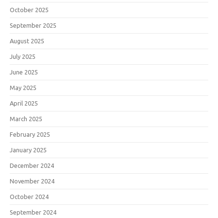
October 2025
September 2025
August 2025
July 2025
June 2025
May 2025
April 2025
March 2025
February 2025
January 2025
December 2024
November 2024
October 2024
September 2024