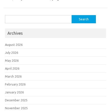
Search
for:
Archives
August 2026
July 2026
May 2026
April 2026
March 2026
February 2026
January 2026
December 2025
November 2025