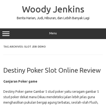
Skip
to
Woody Jenkins
content
Berita Harian, Judi, Hiburan, dan Lebih Banyak Lagi
Menu
TAG ARCHIVES:
SLOT JDB DEMO
Destiny Poker Slot Online Review
Ganjaran Poker game
Destiny Poker game Gambar 5 stud poker yaitu seragam gambar 5
stud poker dekat mana Dikau mendeteksi jalan lebih jelas guna
menghasilkan pukulan bergaji agung terbatas, seolah-olah Flush,