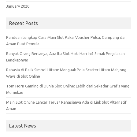
January 2020
Recent Posts
Panduan Lengkap Cara Main Slot Pakai Voucher Pulsa, Gampang dan
Aman Buat Pemula
Banyak Orang Bertanya, Apa Itu Slot Hoki Hari Ini? Simak Penjelasan
Lengkapnya!
Rahasia di Balik Simbol Hitam: Menguak Pola Scatter Hitam Mahjong
Ways di Slot Online
Tom Horn Gaming di Dunia Slot Online: Lebih dari Sekadar Grafis yang
Memukau
Main Slot Online Lancar Terus? Rahasianya Ada di Link Slot Alternatif
Aman
Latest News