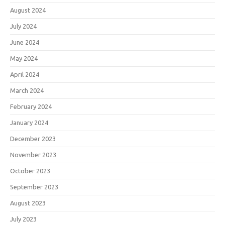
August 2024
July 2024
June 2024
May 2024
April 2024
March 2024
February 2024
January 2024
December 2023
November 2023
October 2023
September 2023
August 2023
July 2023