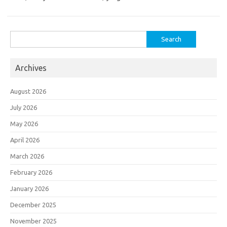
Search
for:
Archives
August 2026
July 2026
May 2026
April 2026
March 2026
February 2026
January 2026
December 2025
November 2025