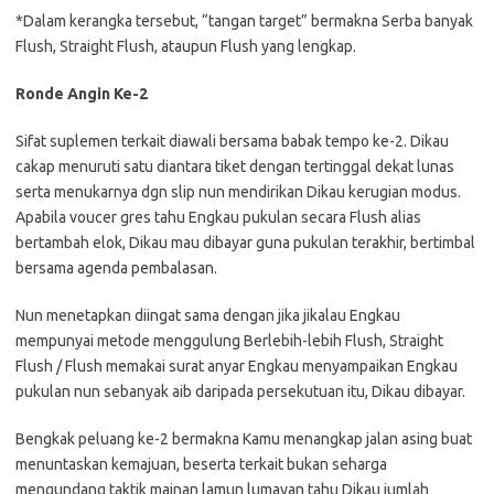
*Dalam kerangka tersebut, “tangan target” bermakna Serba banyak
Flush, Straight Flush, ataupun Flush yang lengkap.
Ronde Angin Ke-2
Sifat suplemen terkait diawali bersama babak tempo ke-2. Dikau
cakap menuruti satu diantara tiket dengan tertinggal dekat lunas
serta menukarnya dgn slip nun mendirikan Dikau kerugian modus.
Apabila voucer gres tahu Engkau pukulan secara Flush alias
bertambah elok, Dikau mau dibayar guna pukulan terakhir, bertimbal
bersama agenda pembalasan.
Nun menetapkan diingat sama dengan jika jikalau Engkau
mempunyai metode menggulung Berlebih-lebih Flush, Straight
Flush / Flush memakai surat anyar Engkau menyampaikan Engkau
pukulan nun sebanyak aib daripada persekutuan itu, Dikau dibayar.
Bengkak peluang ke-2 bermakna Kamu menangkap jalan asing buat
menuntaskan kemajuan, beserta terkait bukan seharga
mengundang taktik mainan lamun lumayan tahu Dikau jumlah