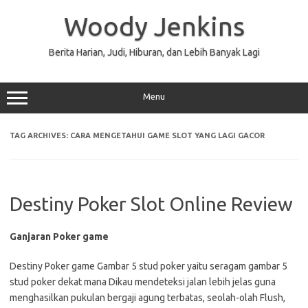
Skip
to
Woody Jenkins
content
Berita Harian, Judi, Hiburan, dan Lebih Banyak Lagi
Menu
TAG ARCHIVES:
CARA MENGETAHUI GAME SLOT YANG LAGI GACOR
Destiny Poker Slot Online Review
Ganjaran Poker game
Destiny Poker game Gambar 5 stud poker yaitu seragam gambar 5
stud poker dekat mana Dikau mendeteksi jalan lebih jelas guna
menghasilkan pukulan bergaji agung terbatas, seolah-olah Flush,