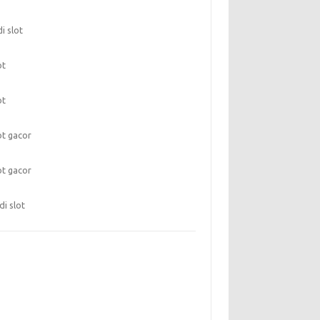
di slot
ot
ot
ot gacor
ot gacor
di slot