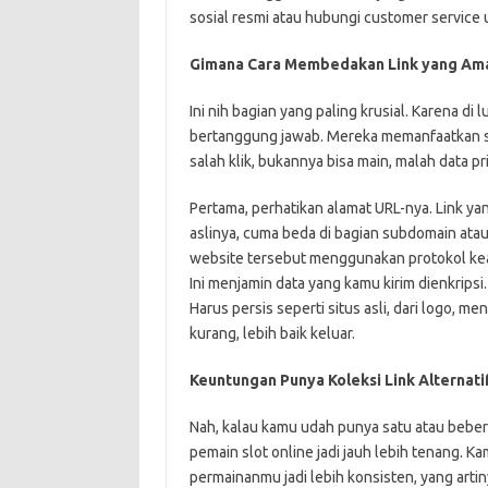
sosial resmi atau hubungi customer service 
Gimana Cara Membedakan Link yang Ama
Ini nih bagian yang paling krusial. Karena di
bertanggung jawab. Mereka memanfaatkan si
salah klik, bukannya bisa main, malah data p
Pertama, perhatikan alamat URL-nya. Link ya
aslinya, cuma beda di bagian subdomain atau e
website tersebut menggunakan protokol kea
Ini menjamin data yang kamu kirim dienkripsi
Harus persis seperti situs asli, dari logo, m
kurang, lebih baik keluar.
Keuntungan Punya Koleksi Link Alternat
Nah, kalau kamu udah punya satu atau bebe
pemain slot online jadi jauh lebih tenang. Kam
permainanmu jadi lebih konsisten, yang arti