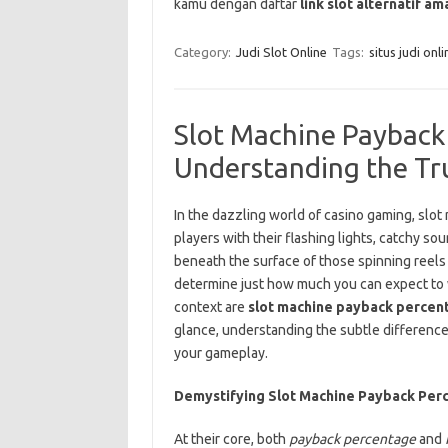
kamu dengan daftar
link slot alternatif am
Category:
Judi Slot Online
Tags:
situs judi onl
Slot Machine Payback
Understanding the Tr
In the dazzling world of casino gaming, slot
players with their flashing lights, catchy so
beneath the surface of those spinning reels
determine just how much you can expect to w
context are
slot machine payback percen
glance, understanding the subtle differen
your gameplay.
Demystifying Slot Machine Payback Per
At their core, both
payback percentage
and