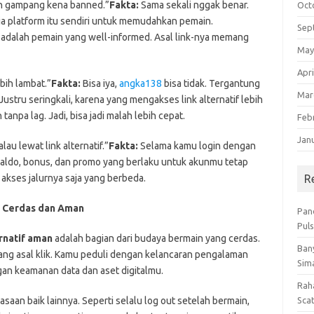
kun gampang kena banned.”
Fakta:
Sama sekali nggak benar.
Oct
dia platform itu sendiri untuk memudahkan pemain.
Sep
dalah pemain yang well-informed. Asal link-nya memang
May
Apri
ebih lambat.”
Fakta:
Bisa iya,
angka138
bisa tidak. Tergantung
Mar
Justru seringkali, karena yang mengakses link alternatif lebih
 tanpa lag. Jadi, bisa jadi malah lebih cepat.
Feb
Jan
u lewat link alternatif.”
Fakta:
Selama kamu login dengan
saldo, bonus, dan promo yang berlaku untuk akunmu tetap
akses jalurnya saja yang berbeda.
R
 Cerdas dan Aman
Pan
Pul
ernatif aman
adalah bagian dari budaya bermain yang cerdas.
Bany
ang asal klik. Kamu peduli dengan kelancaran pengalaman
Sim
gan keamanan data dan aset digitalmu.
Rah
saan baik lainnya. Seperti selalu log out setelah bermain,
Sca