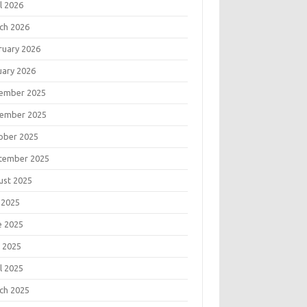
l 2026
ch 2026
ruary 2026
uary 2026
ember 2025
ember 2025
ober 2025
tember 2025
ust 2025
 2025
e 2025
 2025
l 2025
ch 2025