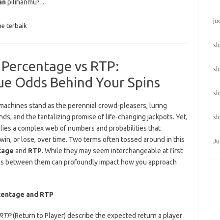
an
pilihanmu?…
ju
ine terbaik
sl
 Percentage vs RTP:
sl
ue Odds Behind Your Spins
sl
 machines stand as the perennial crowd-pleasers, luring
unds, and the tantalizing promise of life-changing jackpots. Yet,
sl
 lies a complex web of numbers and probabilities that
in, or lose, over time. Two terms often tossed around in this
Ju
tage
and
RTP
. While they may seem interchangeable at first
ces between them can profoundly impact how you approach
centage and RTP
RTP
(Return to Player) describe the expected return a player