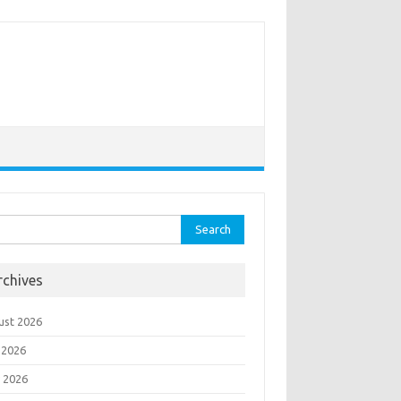
rch
rchives
ust 2026
 2026
 2026