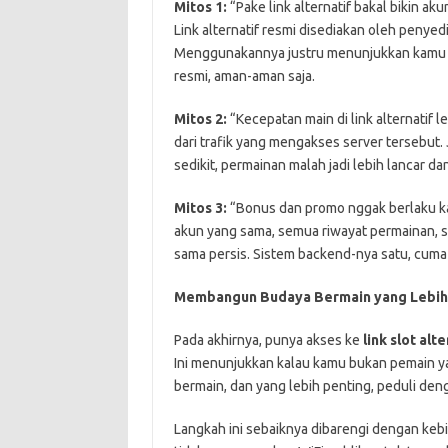
Mitos 1:
“Pake link alternatif bakal bikin a
Link alternatif resmi disediakan oleh penye
Menggunakannya justru menunjukkan kamu a
resmi, aman-aman saja.
Mitos 2:
“Kecepatan main di link alternatif l
dari trafik yang mengakses server tersebut. 
sedikit, permainan malah jadi lebih lancar dan
Mitos 3:
“Bonus dan promo nggak berlaku kala
akun yang sama, semua riwayat permainan, 
sama persis. Sistem backend-nya satu, cuma 
Membangun Budaya Bermain yang Lebih
Pada akhirnya, punya akses ke
link slot alt
Ini menunjukkan kalau kamu bukan pemain y
bermain, dan yang lebih penting, peduli den
Langkah ini sebaiknya dibarengi dengan kebia