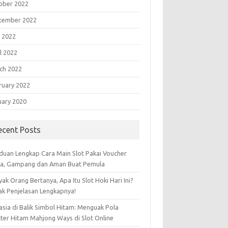
ober 2022
tember 2022
 2022
l 2022
ch 2022
ruary 2022
uary 2020
ecent Posts
duan Lengkap Cara Main Slot Pakai Voucher
sa, Gampang dan Aman Buat Pemula
ak Orang Bertanya, Apa Itu Slot Hoki Hari Ini?
ak Penjelasan Lengkapnya!
asia di Balik Simbol Hitam: Menguak Pola
tter Hitam Mahjong Ways di Slot Online