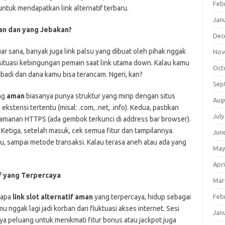
Feb
untuk mendapatkan link alternatif terbaru.
Jan
n dan yang Jebakan?
Dec
 luar sana, banyak juga link palsu yang dibuat oleh pihak nggak
Nov
tuasi kebingungan pemain saat link utama down. Kalau kamu
Oct
ribadi dan dana kamu bisa terancam. Ngeri, kan?
Sep
ng
aman
biasanya punya struktur yang mirip dengan situs
Aug
kstensi tertentu (misal: .com, .net, .info). Kedua, pastikan
July
manan HTTPS (ada gembok terkunci di address bar browser).
. Ketiga, setelah masuk, cek semua fitur dan tampilannya.
Jun
enu, sampai metode transaksi. Kalau terasa aneh atau ada yang
May
Apri
if yang Terpercaya
Mar
rapa
link slot alternatif aman
yang terpercaya, hidup sebagai
Feb
u nggak lagi jadi korban dari fluktuasi akses internet. Sesi
Jan
nya peluang untuk menikmati fitur bonus atau jackpot juga