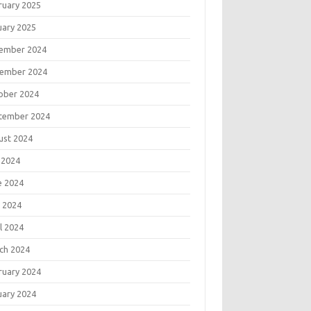
ruary 2025
uary 2025
ember 2024
ember 2024
ober 2024
tember 2024
ust 2024
 2024
e 2024
 2024
l 2024
ch 2024
ruary 2024
uary 2024