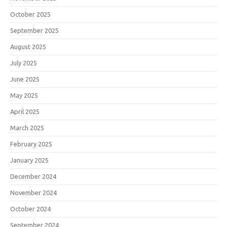
October 2025
September 2025
August 2025
July 2025
June 2025
May 2025
April 2025
March 2025
February 2025
January 2025
December 2024
November 2024
October 2024
September 2024