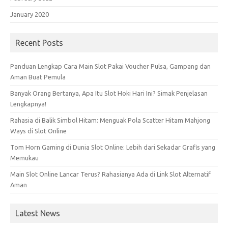
January 2020
Recent Posts
Panduan Lengkap Cara Main Slot Pakai Voucher Pulsa, Gampang dan
Aman Buat Pemula
Banyak Orang Bertanya, Apa Itu Slot Hoki Hari Ini? Simak Penjelasan
Lengkapnya!
Rahasia di Balik Simbol Hitam: Menguak Pola Scatter Hitam Mahjong
Ways di Slot Online
Tom Horn Gaming di Dunia Slot Online: Lebih dari Sekadar Grafis yang
Memukau
Main Slot Online Lancar Terus? Rahasianya Ada di Link Slot Alternatif
Aman
Latest News