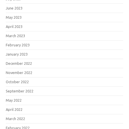
June 2023
May 2023
April 2023
March 2023
February 2023
January 2023
December 2022
November 2022
October 2022
September 2022
May 2022
April 2022
March 2022
February 2022