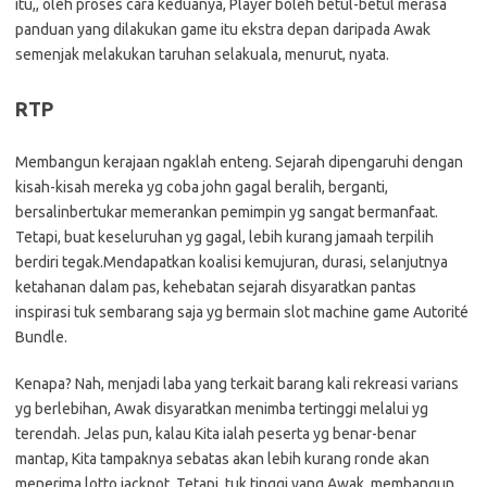
itu,, oleh proses cara keduanya, Player boleh betul-betul merasa
panduan yang dilakukan game itu ekstra depan daripada Awak
semenjak melakukan taruhan selakuala, menurut, nyata.
RTP
Membangun kerajaan ngaklah enteng. Sejarah dipengaruhi dengan
kisah-kisah mereka yg coba john gagal beralih, berganti,
bersalinbertukar memerankan pemimpin yg sangat bermanfaat.
Tetapi, buat keseluruhan yg gagal, lebih kurang jamaah terpilih
berdiri tegak.Mendapatkan koalisi kemujuran, durasi, selanjutnya
ketahanan dalam pas, kehebatan sejarah disyaratkan pantas
inspirasi tuk sembarang saja yg bermain slot machine game Autorité
Bundle.
Kenapa? Nah, menjadi laba yang terkait barang kali rekreasi varians
yg berlebihan, Awak disyaratkan menimba tertinggi melalui yg
terendah. Jelas pun, kalau Kita ialah peserta yg benar-benar
mantap, Kita tampaknya sebatas akan lebih kurang ronde akan
menerima lotto jackpot. Tetapi, tuk tinggi yang Awak, membangun