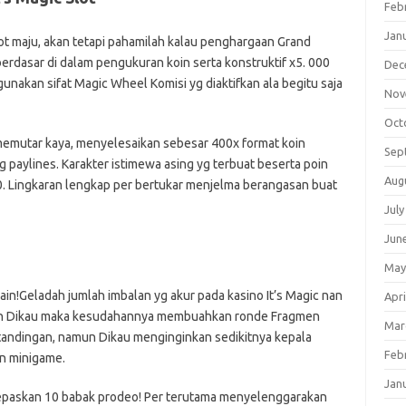
Feb
Jan
kpot maju, akan tetapi pahamilah kalau penghargaan Grand
berdasar di dalam pengukuran koin serta konstruktif x5. 000
Dec
nakan sifat Magic Wheel Komisi yg diaktifkan ala begitu saja
Nov
Oct
memutar kaya, menyelesaikan sebesar 400x format koin
Sep
paylines. Karakter istimewa asing yg terbuat beserta poin
Aug
 Lingkaran lengkap per bertukar menjelma berangasan buat
July
Jun
May
in!Geladah jumlah imbalan yg akur pada kasino It’s Magic nan
Apri
an Dikau maka kesudahannya membuahkan ronde Fragmen
Mar
andingan, namun Dikau menginginkan sedikitnya kepala
Feb
an minigame.
Jan
elepaskan 10 babak prodeo! Per terutama menyelenggarakan