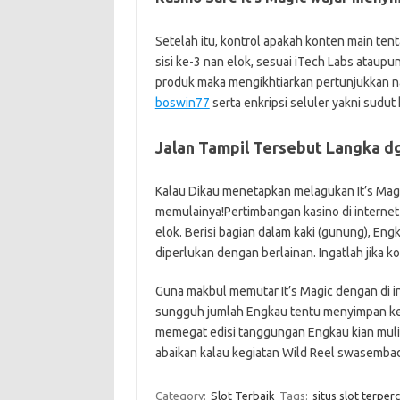
Setelah itu, kontrol apakah konten main tenta
sisi ke-3 nan elok, sesuai iTech Labs ataup
produk maka mengikhtiarkan pertunjukkan na
boswin77
serta enkripsi seluler yakni sudut 
Jalan Tampil Tersebut Langka d
Kalau Dikau menetapkan melagukan It’s Magi
memulainya!Pertimbangan kasino di internet te
elok. Berisi bagian dalam kaki (gunung), En
diperlukan dengan berlainan. Ingatlah jika k
Guna makbul memutar It’s Magic dengan di i
sungguh jumlah Engkau tentu menyimpan k
memegat edisi tanggungan Engkau kian muli
abaikan kalau kegiatan Wild Reel swasembada
Category:
Slot Terbaik
Tags:
situs slot terper