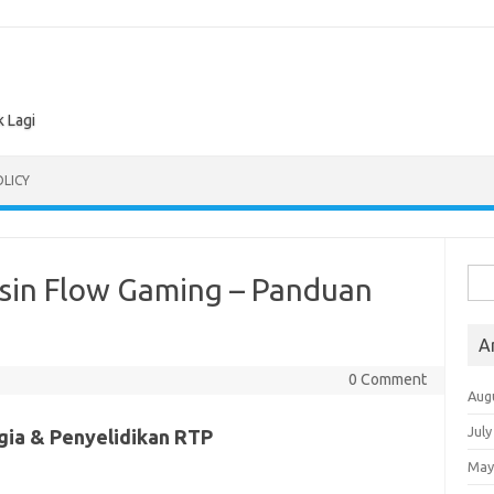
k Lagi
OLICY
Sea
esin Flow Gaming – Panduan
for:
A
0 Comment
Aug
July
agia & Penyelidikan RTP
May