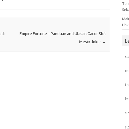
Tom
Sek
Mai
Link
udi
Empire Fortune – Panduan and Ulasan Gacor Slot
L
Mesin Joker
→
sl
re
to
ke
sl
sl