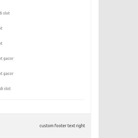
di slot
ot
ot
ot gacor
ot gacor
di slot
custom footer text right