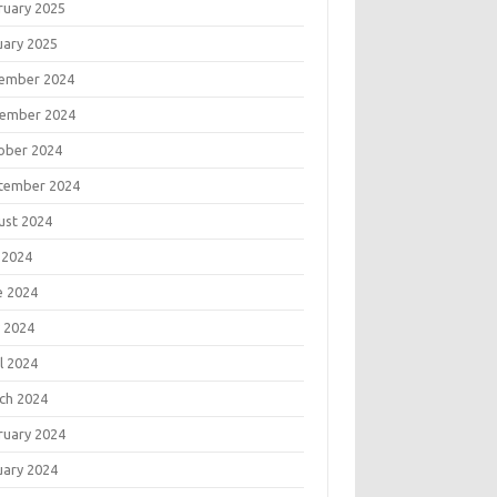
ruary 2025
uary 2025
ember 2024
ember 2024
ober 2024
tember 2024
ust 2024
 2024
e 2024
 2024
l 2024
ch 2024
ruary 2024
uary 2024