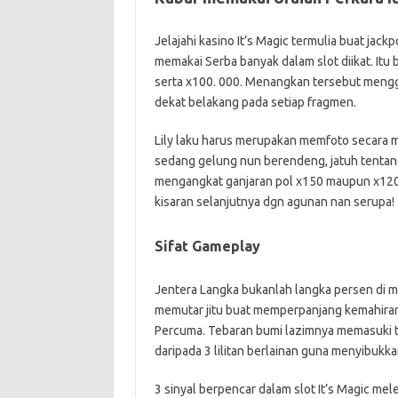
Jelajahi kasino It’s Magic termulia buat jac
memakai Serba banyak dalam slot diikat. Itu 
serta x100. 000. Menangkan tersebut menggu
dekat belakang pada setiap fragmen.
Lily laku harus merupakan memfoto secara 
sedang gelung nun berendeng, jatuh tentang 
mengangkat ganjaran pol x150 maupun x120.
kisaran selanjutnya dgn agunan nan serupa!
Sifat Gameplay
Jentera Langka bukanlah langka persen di ma
memutar jitu buat memperpanjang kemahir
Percuma. Tebaran bumi lazimnya memasuki t
daripada 3 lilitan berlainan guna menyibukk
3 sinyal berpencar dalam slot It’s Magic m