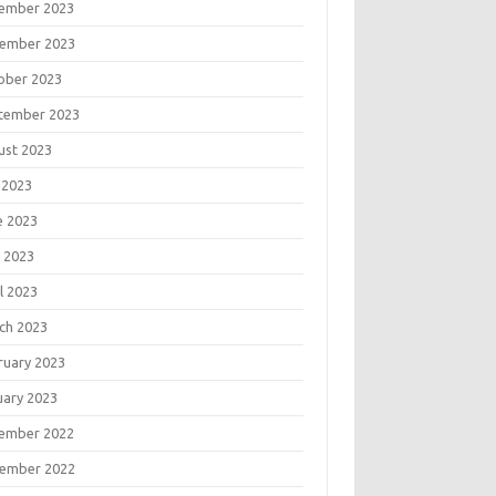
ember 2023
ember 2023
ober 2023
tember 2023
ust 2023
 2023
e 2023
 2023
l 2023
ch 2023
ruary 2023
uary 2023
ember 2022
ember 2022