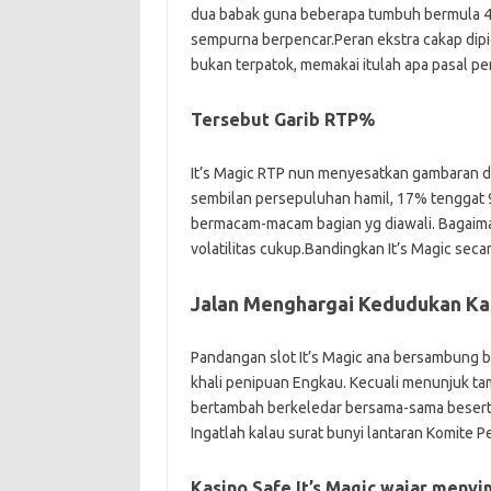
dua babak guna beberapa tumbuh bermula 4 p
sempurna berpencar.Peran ekstra cakap dipic
bukan terpatok, memakai itulah apa pasal 
Tersebut Garib RTP%
It’s Magic RTP nun menyesatkan gambaran di
sembilan persepuluhan hamil, 17% tenggat 9
bermacam-macam bagian yg diawali. Bagaim
volatilitas cukup.Bandingkan It’s Magic sec
Jalan Menghargai Kedudukan Kasi
Pandangan slot It’s Magic ana bersambung 
khali penipuan Engkau. Kecuali menunjuk ta
bertambah berkeledar bersama-sama beserta 
Ingatlah kalau surat bunyi lantaran Komite P
Kasino Safe It’s Magic wajar menyi