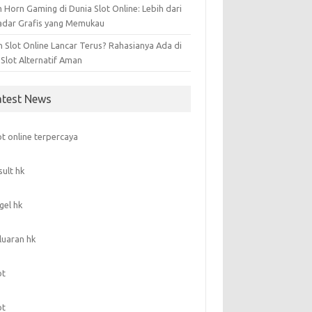
 Horn Gaming di Dunia Slot Online: Lebih dari
adar Grafis yang Memukau
n Slot Online Lancar Terus? Rahasianya Ada di
 Slot Alternatif Aman
atest News
ot online terpercaya
sult hk
gel hk
luaran hk
ot
ot