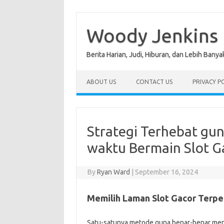
Skip
to
content
Woody Jenkins
Berita Harian, Judi, Hiburan, dan Lebih Banya
ABOUT US
CONTACT US
PRIVACY P
Strategi Terhebat gu
waktu Bermain Slot G
By
Ryan Ward
|
September 16, 2024
Memilih Laman Slot Gacor Terpe
Satu-satunya metode guna benar-benar men