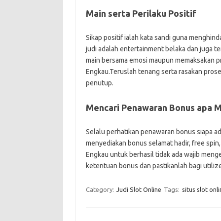
Main serta Perilaku Positif
Sikap positif ialah kata sandi guna menghi
judi adalah entertainment belaka dan juga t
main bersama emosi maupun memaksakan prib
Engkau.Teruslah tenang serta rasakan pros
penutup.
Mencari Penawaran Bonus apa 
Selalu perhatikan penawaran bonus siapa ada
menyediakan bonus selamat hadir, free spin
Engkau untuk berhasil tidak ada wajib meng
ketentuan bonus dan pastikanlah bagi utiliz
Category:
Judi Slot Online
Tags:
situs slot onl