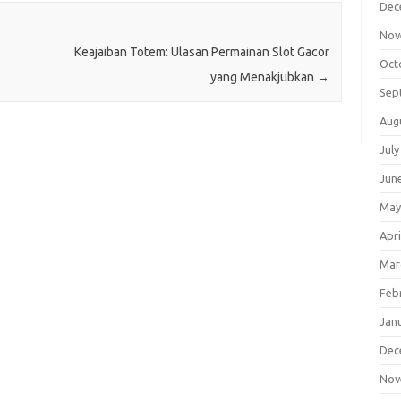
Dec
Nov
Keajaiban Totem: Ulasan Permainan Slot Gacor
Oct
yang Menakjubkan
→
Sep
Aug
July
Jun
May
Apri
Mar
Feb
Jan
Dec
Nov