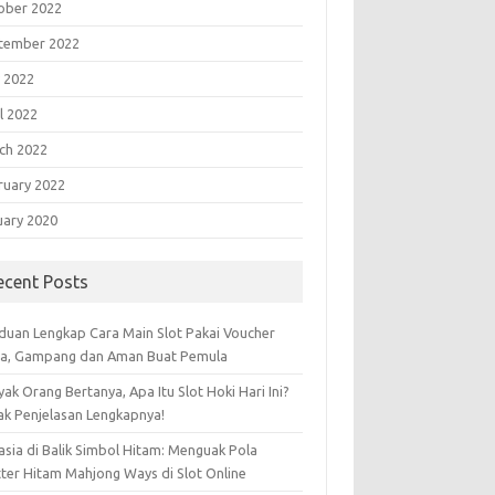
ober 2022
tember 2022
 2022
l 2022
ch 2022
ruary 2022
uary 2020
ecent Posts
duan Lengkap Cara Main Slot Pakai Voucher
sa, Gampang dan Aman Buat Pemula
ak Orang Bertanya, Apa Itu Slot Hoki Hari Ini?
ak Penjelasan Lengkapnya!
asia di Balik Simbol Hitam: Menguak Pola
tter Hitam Mahjong Ways di Slot Online