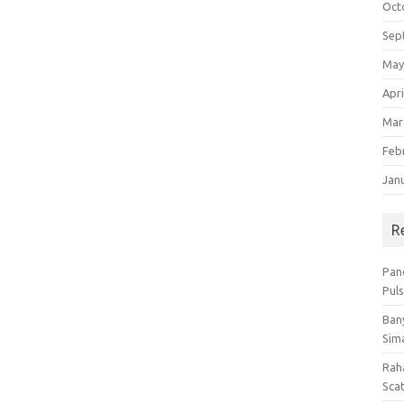
Oct
Sep
May
Apri
Mar
Feb
Jan
R
Pan
Pul
Bany
Sim
Rah
Sca