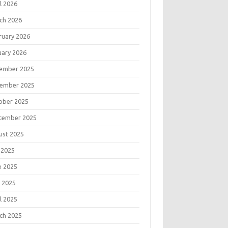
l 2026
ch 2026
ruary 2026
uary 2026
ember 2025
ember 2025
ober 2025
tember 2025
ust 2025
 2025
e 2025
 2025
l 2025
ch 2025