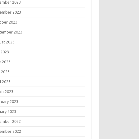
ember 2023
ember 2023
ober 2023
tember 2023
ust 2023
 2023
e 2023
 2023
l 2023
ch 2023
ruary 2023
uary 2023
ember 2022
ember 2022