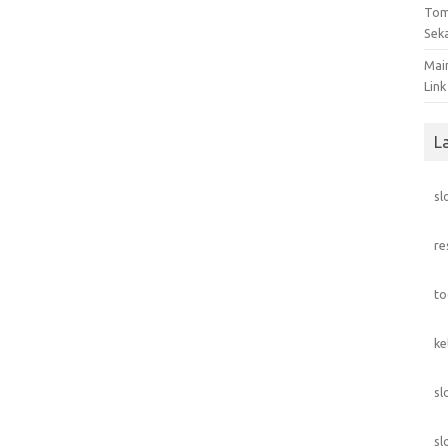
Tom
Sek
Mai
Link
L
sl
re
to
ke
sl
sl