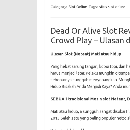
Category:
Slot Online
Tags:
situs slot online
Dead Or Alive Slot Re
Crowd Play – Ulasan 
Ulasan Slot (Netent) Mati atau hidup
Yang hebat sarung tangan, koboi topi, dan 
harus menjadi latar. Pelaku mungkin ditempat
sebenarnya sungguh menyenangkan. Mungkin 
Hidup Bisakah Anda Menjadi Kaya? Anda mung
SEBUAH tradisional Mesin slot Netent, De
Mati atau hidup, a sungguh sangat disukai fi
2013.Salah satu yang paling populer netto sl