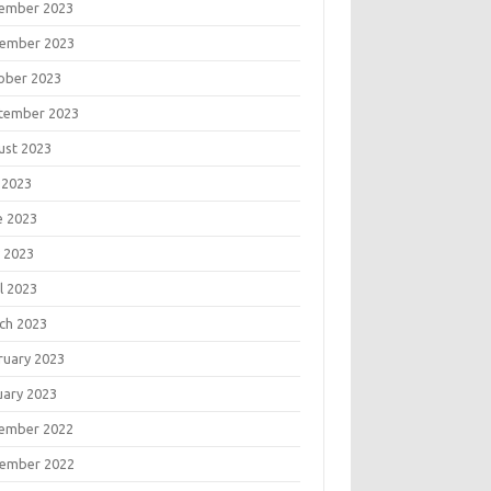
ember 2023
ember 2023
ober 2023
tember 2023
ust 2023
 2023
e 2023
 2023
l 2023
ch 2023
ruary 2023
uary 2023
ember 2022
ember 2022