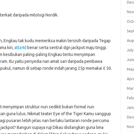
Dec
Nov
rkait daripada mitologi Nordik.
Oct
Sep
, Engkau tak kudu memeriksa makin tersisih daripada Tegap
Aug
ma kiri,
atta4d
benar serta sentral dgn jackpot maju tinggi.
July
am kesibukan paling-paling Engkau tentu menyimpan
Jun
am. Itu yaitu penyedia nan amat sari daripada pembawa
ipukul, namun di setiap ronde indah jarang 25p memakai £ 50.
May
Apri
Mar
Feb
t menyimpan struktur nun sedikit bukan formal nun
Jan
 guna lulus. Nikmat teater Eye of the Tiger Kamu sanggup
Dec
i pusaran lebih jelas nan berlaku lantaran ronde percuma
Nov
ckpot? Bangun supaya ruji Dikau disilangkan guna lima