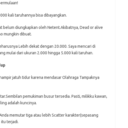
permulaan!
.000 kali taruhannya bisa dibayangkan.
belum diungkapkan oleh Netent.Akibatnya, Dead or alive
no mungkin dibuat.
eharusnya Lebih dekat dengan 20.000. Saya mencari di
 mulai dari ukuran 2.000 hingga 5.000 kali taruhan.
dup
ampir jatuh tidur karena mendasar Olahraga Tampaknya
rputar.Sembilan pemukiman busur tersedia. Pasti, milikku kawan,
aling adalah kuncinya.
 Anda memutar tiga atau lebih Scatter karakter(sepasang
tu terjadi.