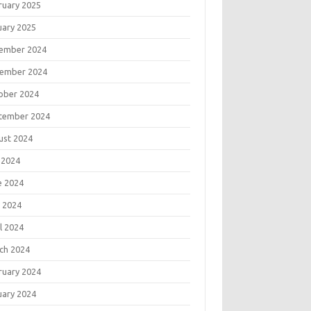
ruary 2025
uary 2025
ember 2024
ember 2024
ober 2024
tember 2024
ust 2024
 2024
e 2024
 2024
l 2024
ch 2024
ruary 2024
uary 2024