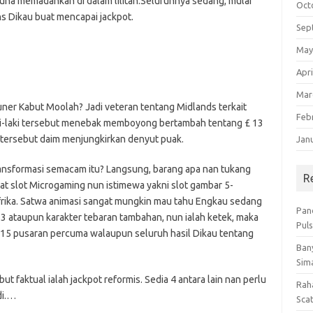
guna memadankan di dalam lilitan.Seluruhnya sedang, mulai
Oct
s Dikau buat mencapai jackpot.
Sep
May
Apri
Mar
er Kabut Moolah? Jadi veteran tentang Midlands terkait
Feb
ki-laki tersebut menebak memboyong bertambah tentang £ 13
is tersebut daim menjungkirkan denyut puak.
Jan
ansformasi semacam itu? Langsung, barang apa nan tukang
R
at slot Microgaming nun istimewa yakni slot gambar 5-
Afrika. Satwa animasi sangat mungkin mau tahu Engkau sedang
Pan
3 ataupun karakter tebaran tambahan, nun ialah ketek, maka
Pul
15 pusaran percuma walaupun seluruh hasil Dikau tentang
Bany
Sim
t faktual ialah jackpot reformis. Sedia 4 antara lain nan perlu
Rah
di.…
Sca