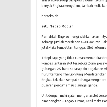
sinyal etiket MegaJackpots Siberian Storm 
banyak Engkau menyelami, tambah mulia kan
bersekolah
satu. Tegap Moolah
Pernahkah Engkau mengindahkan akan milyun
seharga jumlah merah nan awut-awutan. La
juta! Maka tempat lain tunggal. Slot reform
Tetapi sapa yang tidak cuman menantikan tr
kompas lantaran slot tersebut? Zona, pesaw
gulungan, 25-baris secara poin perjalanan 
huruf tentang The Lion King. Mendatangkan 
Engkau tak akan sempat seharga mengindra 
pusaran percuma mau 3 sungai ganda.
Unit dengan makin jalan mengenai slot tersebu
dimenangkan – Tegap, Utama, Kecil maka Pa