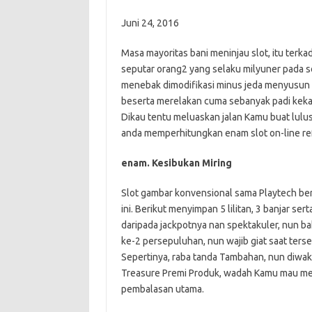
Juni 24, 2016
Masa mayoritas bani meninjau slot, itu ter
seputar orang2 yang selaku milyuner pada 
menebak dimodifikasi minus jeda menyusun 
beserta merelakan cuma sebanyak padi kekay
Dikau tentu meluaskan jalan Kamu buat lulu
anda memperhitungkan enam slot on-line re
enam. Kesibukan Miring
Slot gambar konvensional sama Playtech ber
ini. Berikut menyimpan 5 lilitan, 3 banjar se
daripada jackpotnya nan spektakuler, nun ba
ke-2 persepuluhan, nun wajib giat saat terse
Sepertinya, raba tanda Tambahan, nun diwaki
Treasure Premi Produk, wadah Kamu mau me
pembalasan utama.