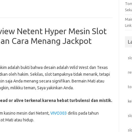
Tom
Sek
Mai
Link
view Netent Hyper Mesin Slot
dan Cara Menang Jackpot
L
sl
hakim adalah bukti bahwa desain adalah Wild West dan Texas
re
kan oleh hakim. Sekilas, slot tampaknya tidak menarik, tetapi
saja Anda menang secara signifikan. Bermain Mati atau
to
kin, milikku teman, Saya yakinkan Anda.
ad or alive terkenal karena hebat turbulensi dan mistik.
ke
lm kasino mesin dari Netent,
VIVO303
dirilis pada tahun
sl
ot Mati atau hidup.
sl