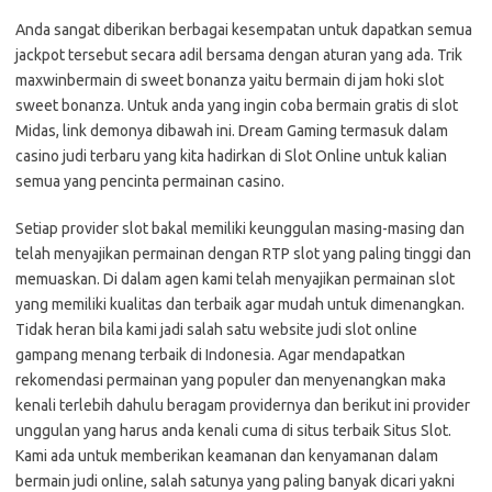
Anda sangat diberikan berbagai kesempatan untuk dapatkan semua
jackpot tersebut secara adil bersama dengan aturan yang ada. Trik
maxwinbermain di sweet bonanza yaitu bermain di jam hoki slot
sweet bonanza. Untuk anda yang ingin coba bermain gratis di slot
Midas, link demonya dibawah ini. Dream Gaming termasuk dalam
casino judi terbaru yang kita hadirkan di Slot Online untuk kalian
semua yang pencinta permainan casino.
Setiap provider slot bakal memiliki keunggulan masing-masing dan
telah menyajikan permainan dengan RTP slot yang paling tinggi dan
memuaskan. Di dalam agen kami telah menyajikan permainan slot
yang memiliki kualitas dan terbaik agar mudah untuk dimenangkan.
Tidak heran bila kami jadi salah satu website judi slot online
gampang menang terbaik di Indonesia. Agar mendapatkan
rekomendasi permainan yang populer dan menyenangkan maka
kenali terlebih dahulu beragam providernya dan berikut ini provider
unggulan yang harus anda kenali cuma di situs terbaik Situs Slot.
Kami ada untuk memberikan keamanan dan kenyamanan dalam
bermain judi online, salah satunya yang paling banyak dicari yakni