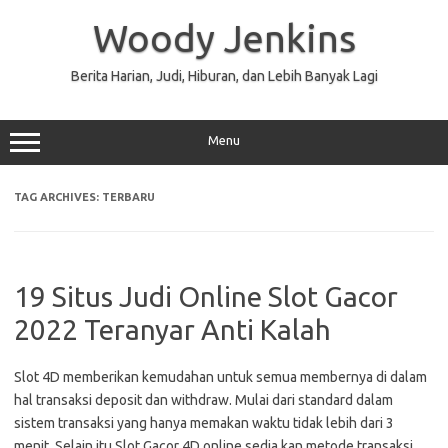
Skip
to
Woody Jenkins
content
Berita Harian, Judi, Hiburan, dan Lebih Banyak Lagi
Menu
TAG ARCHIVES:
TERBARU
19 Situs Judi Online Slot Gacor
2022 Teranyar Anti Kalah
Slot 4D memberikan kemudahan untuk semua membernya di dalam
hal transaksi deposit dan withdraw. Mulai dari standard dalam
sistem transaksi yang hanya memakan waktu tidak lebih dari 3
menit. Selain itu Slot Gacor 4D online sedia kan metode transaksi