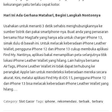
kekurangan yaitu terlalu cepat kotor.
Hari Ini Ada Gerhana Matahari, Begini Langkah Nontonnya
Usahakan untuk menanti 3 detik sehabis menghubungkannya ke
sumber listrik dan pakai smartphone-nya. Buat anda yang penasaran
bersama fitur MagSafe yang hanya ada untuk charger iPhone 13,
simak dulu di bawah ini. Untuk melacak keberadaan iPhone Leather
Wallet, pengguna iPhone 12 dan iPhone 13 cukup membuka aplikasi
Find My. Nantinya, aplikasi bakal menampilkan peta selanjutnya titik
lokasi iPhone Leather Wallet yang hilang. Lain halnya bersama
AirTags, iPhone Leather Wallet ini tidak dapat terhubung ke
perangkat Apple lain untuk mendeteksi keberadaan mereka secara
akurat. Kini, melalui aplikasi Find My di iOS 15, pengguna iPhone 12
dan iPhone 13 bisa melacak keberadaan iPhone Leather Wallet yang
hilang.…
Category:
Slot Gacor
Tags:
iphone
,
rekomendasi
,
terbaik
,
terbaru