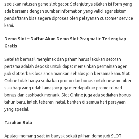
sediakan ratusan game slot gacor. Selanjutnya silakan isi form yang
ada bersama dengan sumber information yang valid, agar sistem
pendaftaran bisa segera diproses oleh pelayanan customer service
kami.
Demo Slot – Daftar Akun Demo Slot Pragmatic Terlengkap
Gratis
Setelah berhasil menyimak dan paham harus lakukan setoran
pertama adalah deposit untuk dapat memainkan permainan agen
judi slot terbaik bisa anda mainkan sehabis join bersama kami. Slot
Online tidak hanya sedia kan promo dan bonus untuk new member
saja bagi yang udah lama join juga mendapatkan promo reload
bonus dan cashback menarik. Slot Online juga ada sediakan bonus
tahun baru, imlek, lebaran, natal, bahkan di semua hari perayaan
yang spesial.
Taruhan Bola
Apalagi memang saat ini banyak sekali pilihan demo judi SLOT