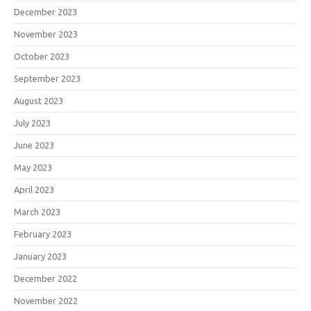
December 2023
November 2023
October 2023
September 2023
August 2023
July 2023
June 2023
May 2023
April 2023
March 2023
February 2023
January 2023
December 2022
November 2022