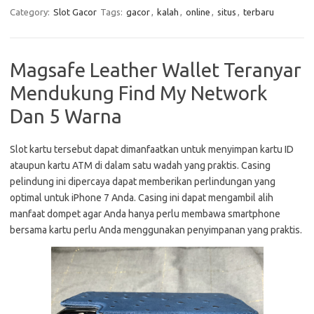
Category:
Slot Gacor
Tags:
gacor
,
kalah
,
online
,
situs
,
terbaru
Magsafe Leather Wallet Teranyar
Mendukung Find My Network
Dan 5 Warna
Slot kartu tersebut dapat dimanfaatkan untuk menyimpan kartu ID
ataupun kartu ATM di dalam satu wadah yang praktis. Casing
pelindung ini dipercaya dapat memberikan perlindungan yang
optimal untuk iPhone 7 Anda. Casing ini dapat mengambil alih
manfaat dompet agar Anda hanya perlu membawa smartphone
bersama kartu perlu Anda menggunakan penyimpanan yang praktis.