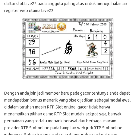
daftar slot Live22 pada anggota paling atas untuk menuju halaman
register web utama Live22.
Dengan anda join jadi member baru pada gacor tentunya anda dapat
mendapatkan bonus menarik yang bisa dijadikan sebagai modal awal
didalam taruhan mesin RTP Slot online. gacor tidak hanya
menampilkan pilihan game RTP Slot mudah jackpot saja, banyak
permainan yang terlalu menarik berasal dari berbagai macam
provider RTP Slot online pada tampilan web judi RTP Slot online
indonesia. Setiap harinya anda dapat merasakan jackpot yang