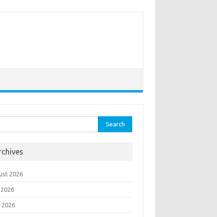
rch
rchives
ust 2026
 2026
 2026