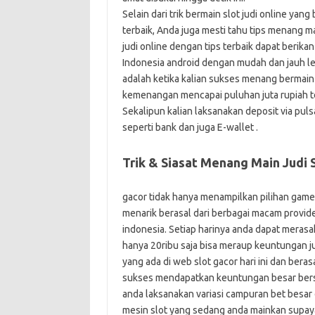
Selain dari trik bermain slot judi online yan
terbaik, Anda juga mesti tahu tips menang ma
judi online dengan tips terbaik dapat berikan
Indonesia android dengan mudah dan jauh leb
adalah ketika kalian sukses menang bermain 
kemenangan mencapai puluhan juta rupiah t
Sekalipun kalian laksanakan deposit via puls
seperti bank dan juga E-wallet .
Trik & Siasat Menang Main Judi 
gacor tidak hanya menampilkan pilihan game
menarik berasal dari berbagai macam provide
indonesia. Setiap harinya anda dapat meras
hanya 20ribu saja bisa meraup keuntungan ju
yang ada di web slot gacor hari ini dan bera
sukses mendapatkan keuntungan besar bersa
anda laksanakan variasi campuran bet besar
mesin slot yang sedang anda mainkan supaya