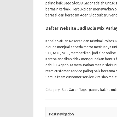
paling baik Jago Slot88 Gacor adalah untuk
bermain terbaik. Terbukti dari menawarkan 
berasal dari beragam Agen Slot terbaru vend
Daftar Website Judi Bola Mix Parla
Kepala Satuan Reserse dan Kriminal Polres 
diduga menjual sepeda motor mertuanya untu
S.H., M.H., M.Si., memberikan, judi slot onl
Karena andaikan tidak menggunakan bonus f
dahulu. Agar bisa memutarkan mesin slot unt
team customer service paling baik bersama
Semua team customer service kita siap melaya
Category:
Slot Gacor
Tags:
gacor
,
kalah
,
onl
Post navigation