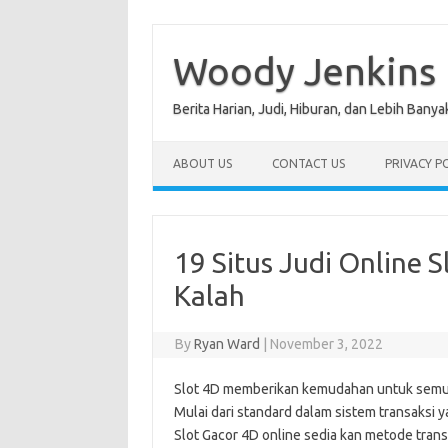
Skip
to
content
Woody Jenkins
Berita Harian, Judi, Hiburan, dan Lebih Banya
ABOUT US
CONTACT US
PRIVACY P
19 Situs Judi Online 
Kalah
By
Ryan Ward
|
November 3, 2022
Slot 4D memberikan kemudahan untuk semua 
Mulai dari standard dalam sistem transaksi y
Slot Gacor 4D online sedia kan metode transa