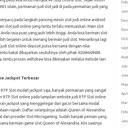
ng pasti kita tentu merujuk ke Judi Online slot. Sejak histori
Feb
85 silam, permainan judi slot jadi di pada permainan judi yang
Jan
g berpacu pada langkah pancing mesin slot judi online android
Dec
in slot judi online yang tentu terlalu memuaskan. Main slot
Nov
 Anda rasa puas yang jauh lebih tinggi. Anda bisa bermain slot
Oct
ih terjamin untuk menang bermain judi slot. Menariknya lagi
judi slot online deposit pulsa bersama dengan nilai
Sep
entu bakal dibayarkan seutuhnya oleh pihak ASIANWIN88 .
Aug
a, tentu proses withdraw bisa dikerjakan melalui metode lain
July
Jun
ine Jackpot Terbesar
May
 RTP Slot mudah jackpot saja, banyak permainan yang sangat
Apri
r RTP Slot online pada tampilan website judi RTP Slot online
Mar
akan jackpot yang menggelegar dari gacor bersama modal
taan rupiah. Daftar selanjutnya adalah Queen of Alexandria
Feb
sal dari provider Slot Microgaming. Sudah banyak pemain yang
Jan
ma bermain game slot Queen of Alexandria. Kini saatnya