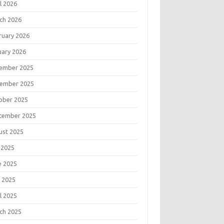
l 2026
ch 2026
ruary 2026
uary 2026
ember 2025
ember 2025
ober 2025
tember 2025
ust 2025
 2025
e 2025
 2025
l 2025
ch 2025