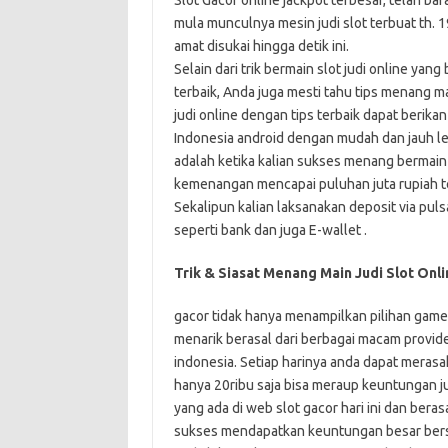
Slot Gacor online jackpot terbesar, telah bara
mula munculnya mesin judi slot terbuat th. 19
amat disukai hingga detik ini.
Selain dari trik bermain slot judi online yan
terbaik, Anda juga mesti tahu tips menang ma
judi online dengan tips terbaik dapat berikan
Indonesia android dengan mudah dan jauh leb
adalah ketika kalian sukses menang bermain 
kemenangan mencapai puluhan juta rupiah t
Sekalipun kalian laksanakan deposit via puls
seperti bank dan juga E-wallet .
Trik & Siasat Menang Main Judi Slot Onl
gacor tidak hanya menampilkan pilihan game
menarik berasal dari berbagai macam provide
indonesia. Setiap harinya anda dapat meras
hanya 20ribu saja bisa meraup keuntungan ju
yang ada di web slot gacor hari ini dan bera
sukses mendapatkan keuntungan besar bersa