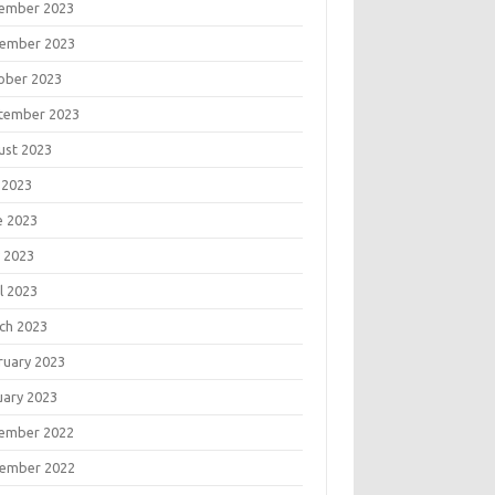
ember 2023
ember 2023
ober 2023
tember 2023
ust 2023
 2023
e 2023
 2023
l 2023
ch 2023
ruary 2023
uary 2023
ember 2022
ember 2022