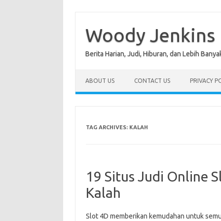
Skip
to
content
Woody Jenkins
Berita Harian, Judi, Hiburan, dan Lebih Banya
ABOUT US
CONTACT US
PRIVACY P
TAG ARCHIVES:
KALAH
19 Situs Judi Online 
Kalah
Slot 4D memberikan kemudahan untuk semua 