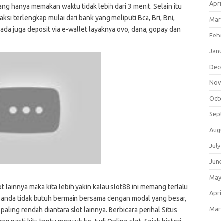
Apri
ang hanya memakan waktu tidak lebih dari 3 menit. Selain itu
ksi terlengkap mulai dari bank yang meliputi Bca, Bri, Bni,
Mar
da juga deposit via e-wallet layaknya ovo, dana, gopay dan
Feb
Jan
Dec
Nov
Oct
Sep
Aug
July
Jun
May
 lainnya maka kita lebih yakin kalau slot88 ini memang terlalu
Apri
8 anda tidak butuh bermain bersama dengan modal yang besar,
Mar
aling rendah diantara slot lainnya. Berbicara perihal Situs