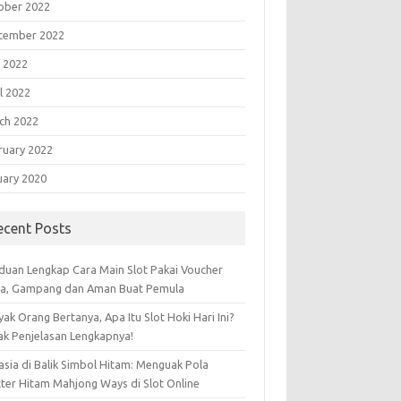
ober 2022
tember 2022
 2022
l 2022
ch 2022
ruary 2022
uary 2020
ecent Posts
duan Lengkap Cara Main Slot Pakai Voucher
sa, Gampang dan Aman Buat Pemula
ak Orang Bertanya, Apa Itu Slot Hoki Hari Ini?
ak Penjelasan Lengkapnya!
asia di Balik Simbol Hitam: Menguak Pola
tter Hitam Mahjong Ways di Slot Online