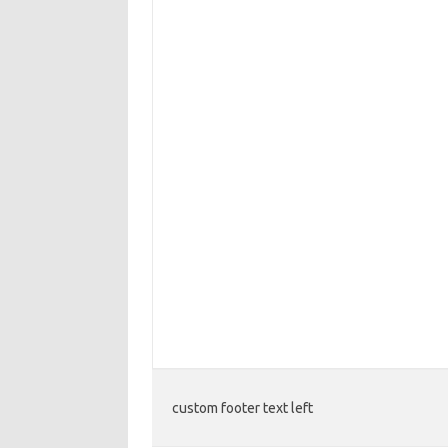
custom footer text left