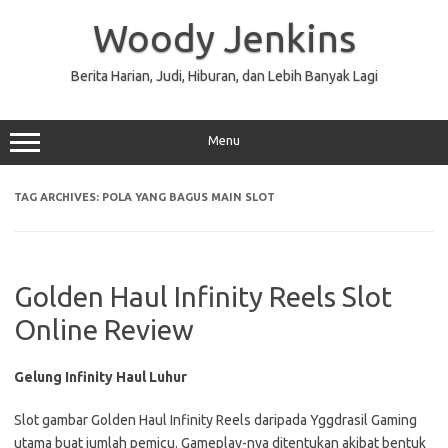
Skip
to
Woody Jenkins
content
Berita Harian, Judi, Hiburan, dan Lebih Banyak Lagi
Menu
TAG ARCHIVES:
POLA YANG BAGUS MAIN SLOT
Golden Haul Infinity Reels Slot
Online Review
Gelung Infinity Haul Luhur
Slot gambar Golden Haul Infinity Reels daripada Yggdrasil Gaming
utama buat jumlah pemicu. Gameplay-nya ditentukan akibat bentuk