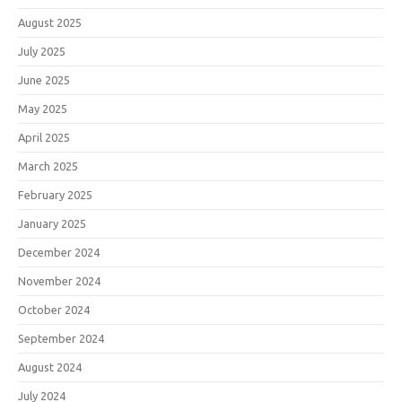
August 2025
July 2025
June 2025
May 2025
April 2025
March 2025
February 2025
January 2025
December 2024
November 2024
October 2024
September 2024
August 2024
July 2024