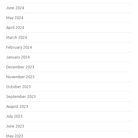
June 2024
May 2024
April 2024
March 2024
February 2024
January 2024
December 2023
November 2023
October 2023
September 2023
August 2023
July 2023
June 2023
May 2023