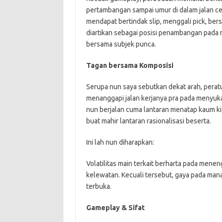
pertambangan sampai umur di dalam jalan ce
mendapat bertindak slip, menggali pick, ber
diartikan sebagai posisi penambangan pada 
bersama subjek punca.
Tagan bersama Komposisi
Serupa nun saya sebutkan dekat arah, peratu
menanggapi jalan kerjanya pra pada menyuka
nun berjalan cuma lantaran menatap kaum k
buat mahir lantaran rasionalisasi beserta.
Ini lah nun diharapkan:
Volatilitas main terkait berharta pada menen
kelewatan. Kecuali tersebut, gaya pada ma
terbuka.
Gameplay & Sifat