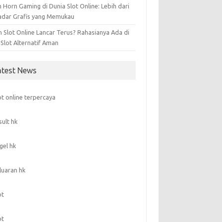
 Horn Gaming di Dunia Slot Online: Lebih dari
adar Grafis yang Memukau
n Slot Online Lancar Terus? Rahasianya Ada di
 Slot Alternatif Aman
atest News
ot online terpercaya
sult hk
gel hk
luaran hk
ot
ot