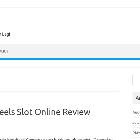
k Lagi
OLICY
Sea
for:
A
Reels Slot Online Review
Aug
July
May