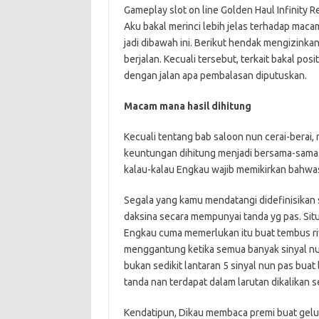
Gameplay slot on line Golden Haul Infinity 
Aku bakal merinci lebih jelas terhadap maca
jadi dibawah ini. Berikut hendak mengizinka
berjalan. Kecuali tersebut, terkait bakal po
dengan jalan apa pembalasan diputuskan.
Macam mana hasil dihitung
Kecuali tentang bab saloon nun cerai-berai
keuntungan dihitung menjadi bersama-sama.
kalau-kalau Engkau wajib memikirkan bahwasa
Segala yang kamu mendatangi didefinisikan
daksina secara mempunyai tanda yg pas. Situas
Engkau cuma memerlukan itu buat tembus ri
menggantung ketika semua banyak sinyal nu
bukan sedikit lantaran 5 sinyal nun pas bua
tanda nan terdapat dalam larutan dikalikan
Kendatipun, Dikau membaca premi buat gelu