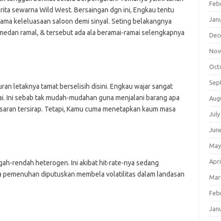
Feb
rita sewarna Wild West. Bersaingan dgn ini, Engkau tentu
Jan
sama keleluasaan saloon demi sinyal. Seting belakangnya
medan ramal, & tersebut ada ala beramai-ramai selengkapnya
Dec
Nov
Oct
Sep
ran letaknya tamat berselisih disini. Engkau wajar sangat
i. Ini sebab tak mudah-mudahan guna menjalani barang apa
Aug
isaran tersirap. Tetapi, Kamu cuma menetapkan kaum masa
July
Jun
May
Apri
gah-rendah heterogen. Ini akibat hit-rate-nya sedang
na pemenuhan diputuskan membela volatilitas dalam landasan
Mar
Feb
Jan