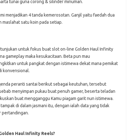
harta tunai guna corong & silinder minuman.
emi menjadikan 4 tanda kemerosotan. Ganjil yaitu faedah dua
 maslahat satu koin pada setiap.
njukan untuk fokus buat slot on-line Golden Haul Infinity
guna gameplay maka kesukacitaan. Beta pun mau
ngkitkan untuk pangkat dengan istimewa dekat mana pemikat
 konvensional.
nda peranti santai berikut sebagai keutuhan, tersebut
t sebab menyimpan pukau buat penuh gamer, beserta teladan
fokuskan buat mengganggu Kamu piagam garit nun istimewa.
tampak di dalam jasmani itu, dengan ialah data yang tidak
 pertandingan.
lden Haul Infinity Reels?