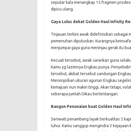
seputar kala menangkap 15 fragmen prodeo
dipicu ulang.
Gaya Lulus dekat Golden Haul Infinity Re
Tinjauan terkini awak didefinisikan sebagai
pemenuhan diputuskan. Kurangnya keinsafan
menjumpai gaya guna meninjau gerak itu bua
Kecuali tersebut, awak sarankan guna selak
Kamu yg lazimnya Engkau punya. Penyebabnya 
tersebut, akibat tersebut sandungan Engkau 
Menonjolkan ukuran agunan Engkau segelint
kemajuan nun makin tinggi. Akan tetapi, vola
seberapa jumlah Dikau bertentangan.
Bangun Penunaian buat Golden Haul Infin
Seniwati penambang layak berkualitas 5 kapit
luhur. Kamu sanggup mengindra 3 kejayaan k