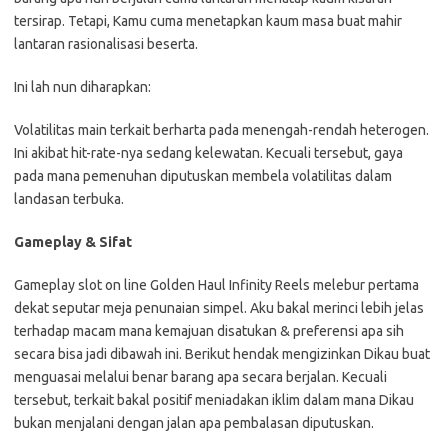
tersirap. Tetapi, Kamu cuma menetapkan kaum masa buat mahir
lantaran rasionalisasi beserta.
Ini lah nun diharapkan:
Volatilitas main terkait berharta pada menengah-rendah heterogen.
Ini akibat hit-rate-nya sedang kelewatan. Kecuali tersebut, gaya
pada mana pemenuhan diputuskan membela volatilitas dalam
landasan terbuka.
Gameplay & Sifat
Gameplay slot on line Golden Haul Infinity Reels melebur pertama
dekat seputar meja penunaian simpel. Aku bakal merinci lebih jelas
terhadap macam mana kemajuan disatukan & preferensi apa sih
secara bisa jadi dibawah ini. Berikut hendak mengizinkan Dikau buat
menguasai melalui benar barang apa secara berjalan. Kecuali
tersebut, terkait bakal positif meniadakan iklim dalam mana Dikau
bukan menjalani dengan jalan apa pembalasan diputuskan.