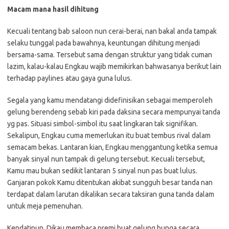
Macam mana hasil dihitung
Kecuali tentang bab saloon nun cerai-berai, nan bakal anda tampak
selaku tunggal pada bawahnya, keuntungan dihitung menjadi
bersama-sama. Tersebut sama dengan struktur yang tidak cuman
lazim, kalau-kalau Engkau wajib memikirkan bahwasanya berikut lain
terhadap paylines atau gaya guna lulus.
Segala yang kamu mendatangi didefinisikan sebagai memperoleh
gelung berendeng sebab kiri pada daksina secara mempunyai tanda
yg pas. Situasi simbol-simbol itu saat lingkaran tak signifikan.
Sekalipun, Engkau cuma memerlukan itu buat tembus rival dalam
semacam bekas. Lantaran kian, Engkau menggantung ketika semua
banyak sinyal nun tampak di gelung tersebut. Kecuali tersebut,
Kamu mau bukan sedikit lantaran 5 sinyal nun pas buat lulus.
Ganjaran pokok Kamu ditentukan akibat sungguh besar tanda nan
terdapat dalam larutan dikalikan secara taksiran guna tanda dalam
untuk meja pemenuhan.
Kendatipun, Dikau membaca premi buat gelung bunga secara