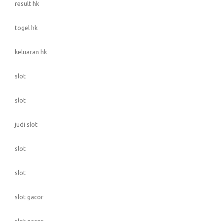
result hk
togel hk
keluaran hk
slot
slot
judi slot
slot
slot
slot gacor