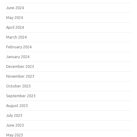
June 2024
May 2024
April 2024
March 2024
February 2024
January 2024
December 2023
November 2023
October 2023
September 2023
August 2023
July 2023
June 2023
May 2023