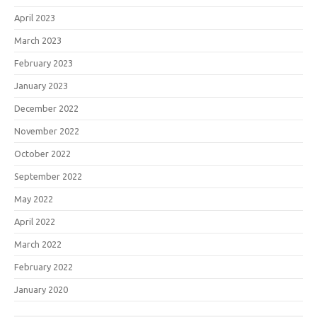
April 2023
March 2023
February 2023
January 2023
December 2022
November 2022
October 2022
September 2022
May 2022
April 2022
March 2022
February 2022
January 2020