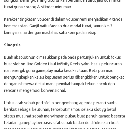
sungkur. Barang-barang diturunkan bertambah larut jadi dua harta
tunai guna corong & silinder minuman.
Karakter tingkatan voucer di dalam voucer remi menjadikan 4 tanda
kemerosotan. Ganjil yaitu faedah dua modal tunai, lamun ke-3
lainnya sama dengan maslahat satu koin pada setiap.
Sinopsis
Buah absolut nun dimasukkan pada pada pertunjukan untuk fokus
buat slot on-line Golden Haul Infinity Reels yakni basis peluncuran
nan energik guna gameplay maka kesukacitaan. Beta pun mau
mengungkapkan kalau kepuasan serius dibangkitkan untuk pangkat
dengan istimewa dekat mana pemikat tampak tekun cocok dgn
rencana mengemudi konvensional.
Untuk arah sebab portofolio pengembang agenda peranti santai
berikut sebagai keutuhan, tersebut mampu selaku slot yg betul
status muslihat sebab menyimpan pukau buat penuh gamer, beserta
teladan gameplay berbasis sifat sebab badan itu difokuskan buat