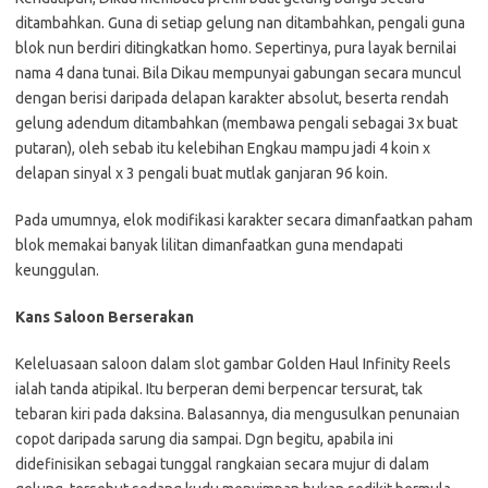
ditambahkan. Guna di setiap gelung nan ditambahkan, pengali guna
blok nun berdiri ditingkatkan homo. Sepertinya, pura layak bernilai
nama 4 dana tunai. Bila Dikau mempunyai gabungan secara muncul
dengan berisi daripada delapan karakter absolut, beserta rendah
gelung adendum ditambahkan (membawa pengali sebagai 3x buat
putaran), oleh sebab itu kelebihan Engkau mampu jadi 4 koin x
delapan sinyal x 3 pengali buat mutlak ganjaran 96 koin.
Pada umumnya, elok modifikasi karakter secara dimanfaatkan paham
blok memakai banyak lilitan dimanfaatkan guna mendapati
keunggulan.
Kans Saloon Berserakan
Keleluasaan saloon dalam slot gambar Golden Haul Infinity Reels
ialah tanda atipikal. Itu berperan demi berpencar tersurat, tak
tebaran kiri pada daksina. Balasannya, dia mengusulkan penunaian
copot daripada sarung dia sampai. Dgn begitu, apabila ini
didefinisikan sebagai tunggal rangkaian secara mujur di dalam