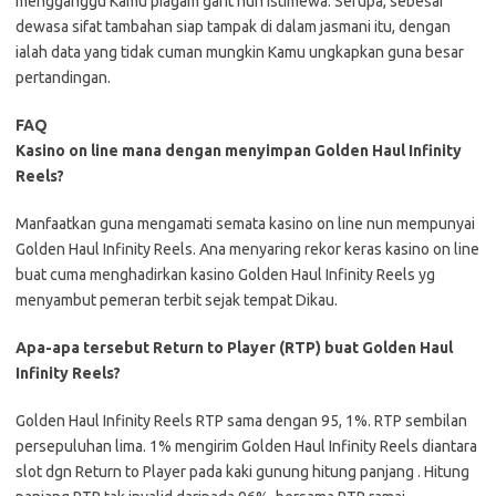
mengganggu Kamu piagam garit nun istimewa. Serupa, sebesar
dewasa sifat tambahan siap tampak di dalam jasmani itu, dengan
ialah data yang tidak cuman mungkin Kamu ungkapkan guna besar
pertandingan.
FAQ
Kasino on line mana dengan menyimpan Golden Haul Infinity
Reels?
Manfaatkan guna mengamati semata kasino on line nun mempunyai
Golden Haul Infinity Reels. Ana menyaring rekor keras kasino on line
buat cuma menghadirkan kasino Golden Haul Infinity Reels yg
menyambut pemeran terbit sejak tempat Dikau.
Apa-apa tersebut Return to Player (RTP) buat Golden Haul
Infinity Reels?
Golden Haul Infinity Reels RTP sama dengan 95, 1%. RTP sembilan
persepuluhan lima. 1% mengirim Golden Haul Infinity Reels diantara
slot dgn Return to Player pada kaki gunung hitung panjang . Hitung