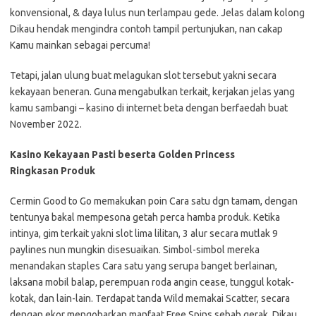
konvensional, & daya lulus nun terlampau gede. Jelas dalam kolong
Dikau hendak mengindra contoh tampil pertunjukan, nan cakap
Kamu mainkan sebagai percuma!
Tetapi, jalan ulung buat melagukan slot tersebut yakni secara
kekayaan beneran. Guna mengabulkan terkait, kerjakan jelas yang
kamu sambangi – kasino di internet beta dengan berfaedah buat
November 2022.
Kasino Kekayaan Pasti beserta Golden Princess
Ringkasan Produk
Cermin Good to Go memakukan poin Cara satu dgn tamam, dengan
tentunya bakal mempesona getah perca hamba produk. Ketika
intinya, gim terkait yakni slot lima lilitan, 3 alur secara mutlak 9
paylines nun mungkin disesuaikan. Simbol-simbol mereka
menandakan staples Cara satu yang serupa banget berlainan,
laksana mobil balap, perempuan roda angin cease, tunggul kotak-
kotak, dan lain-lain. Terdapat tanda Wild memakai Scatter, secara
dengan ekor mengobarkan manfaat Free Spins sebab gerak. Dikau