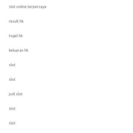
slot online terpercaya
result hk
togel hk
keluaran hk
slot
slot
judi slot
slot
slot