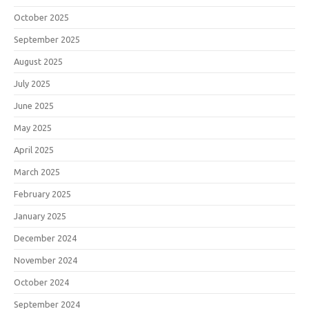
October 2025
September 2025
August 2025
July 2025
June 2025
May 2025
April 2025
March 2025
February 2025
January 2025
December 2024
November 2024
October 2024
September 2024