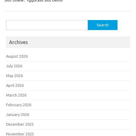
Slot Online
,
Yggdrasil Slot Demo
Search
for:
Archives
August 2026
July 2026
May 2026
April 2026
March 2026
February 2026
January 2026
December 2025
November 2025