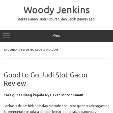
Skip
to
Woody Jenkins
content
Berita Harian, Judi, Hiburan, dan Lebih Banyak Lagi
Menu
TAG ARCHIVES:
DEMO SLOT 5 DRAGON
Good to Go Judi Slot Gacor
Review
Cara guna Hilang kepala Nyalakan Motor Kamu!
Berbasis dalam bidang balap Metode satu, slot gambar Microgaming
itu menunjukkan udara dengan benar-benar jalan, gameplay