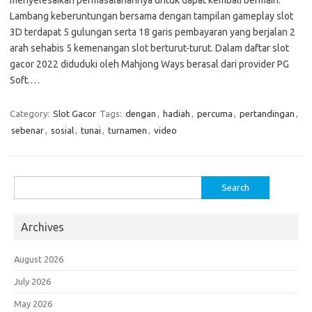
menyelesaikan permasalahannya untuk dapat kembali bermain.
Lambang keberuntungan bersama dengan tampilan gameplay slot
3D terdapat 5 gulungan serta 18 garis pembayaran yang berjalan 2
arah sehabis 5 kemenangan slot berturut-turut. Dalam daftar slot
gacor 2022 diduduki oleh Mahjong Ways berasal dari provider PG
Soft.…
Category:
Slot Gacor
Tags:
dengan
,
hadiah
,
percuma
,
pertandingan
,
sebenar
,
sosial
,
tunai
,
turnamen
,
video
Search
for:
Archives
August 2026
July 2026
May 2026