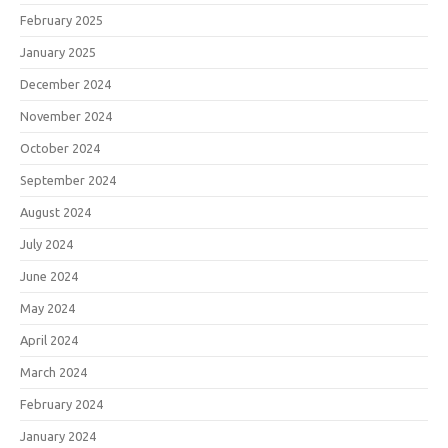
February 2025
January 2025
December 2024
November 2024
October 2024
September 2024
August 2024
July 2024
June 2024
May 2024
April 2024
March 2024
February 2024
January 2024