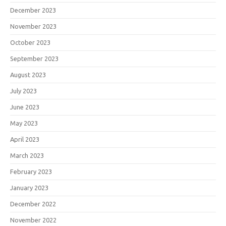
December 2023
November 2023
October 2023
September 2023
August 2023
July 2023
June 2023
May 2023
April 2023
March 2023
February 2023
January 2023
December 2022
November 2022