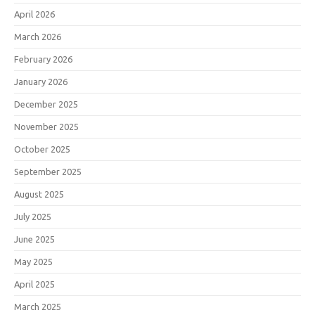
April 2026
March 2026
February 2026
January 2026
December 2025
November 2025
October 2025
September 2025
August 2025
July 2025
June 2025
May 2025
April 2025
March 2025