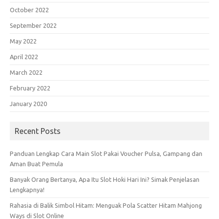
October 2022
September 2022
May 2022
April 2022
March 2022
February 2022
January 2020
Recent Posts
Panduan Lengkap Cara Main Slot Pakai Voucher Pulsa, Gampang dan
Aman Buat Pemula
Banyak Orang Bertanya, Apa Itu Slot Hoki Hari Ini? Simak Penjelasan
Lengkapnya!
Rahasia di Balik Simbol Hitam: Menguak Pola Scatter Hitam Mahjong
Ways di Slot Online