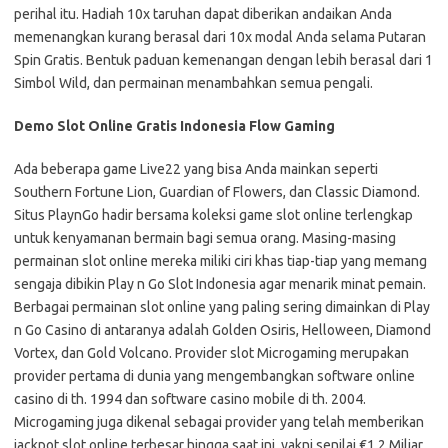
perihal itu. Hadiah 10x taruhan dapat diberikan andaikan Anda
memenangkan kurang berasal dari 10x modal Anda selama Putaran
Spin Gratis. Bentuk paduan kemenangan dengan lebih berasal dari 1
Simbol Wild, dan permainan menambahkan semua pengali.
Demo Slot Online Gratis Indonesia Flow Gaming
Ada beberapa game Live22 yang bisa Anda mainkan seperti
Southern Fortune Lion, Guardian of Flowers, dan Classic Diamond.
Situs PlaynGo hadir bersama koleksi game slot online terlengkap
untuk kenyamanan bermain bagi semua orang. Masing-masing
permainan slot online mereka miliki ciri khas tiap-tiap yang memang
sengaja dibikin Play n Go Slot Indonesia agar menarik minat pemain.
Berbagai permainan slot online yang paling sering dimainkan di Play
n Go Casino di antaranya adalah Golden Osiris, Helloween, Diamond
Vortex, dan Gold Volcano. Provider slot Microgaming merupakan
provider pertama di dunia yang mengembangkan software online
casino di th. 1994 dan software casino mobile di th. 2004.
Microgaming juga dikenal sebagai provider yang telah memberikan
jackpot slot online terbesar hingga saat ini, yakni senilai €1.2 Miliar.