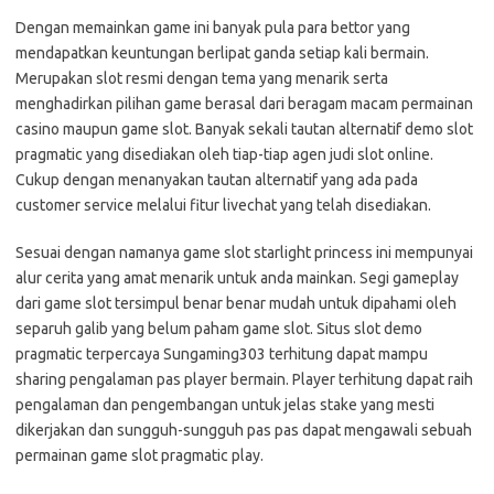
Dengan memainkan game ini banyak pula para bettor yang
mendapatkan keuntungan berlipat ganda setiap kali bermain.
Merupakan slot resmi dengan tema yang menarik serta
menghadirkan pilihan game berasal dari beragam macam permainan
casino maupun game slot. Banyak sekali tautan alternatif demo slot
pragmatic yang disediakan oleh tiap-tiap agen judi slot online.
Cukup dengan menanyakan tautan alternatif yang ada pada
customer service melalui fitur livechat yang telah disediakan.
Sesuai dengan namanya game slot starlight princess ini mempunyai
alur cerita yang amat menarik untuk anda mainkan. Segi gameplay
dari game slot tersimpul benar benar mudah untuk dipahami oleh
separuh galib yang belum paham game slot. Situs slot demo
pragmatic terpercaya Sungaming303 terhitung dapat mampu
sharing pengalaman pas player bermain. Player terhitung dapat raih
pengalaman dan pengembangan untuk jelas stake yang mesti
dikerjakan dan sungguh-sungguh pas pas dapat mengawali sebuah
permainan game slot pragmatic play.