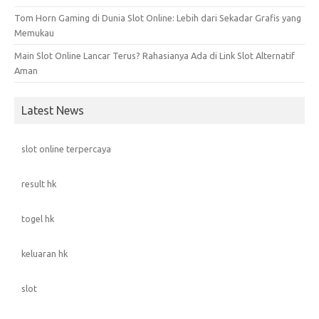
Tom Horn Gaming di Dunia Slot Online: Lebih dari Sekadar Grafis yang
Memukau
Main Slot Online Lancar Terus? Rahasianya Ada di Link Slot Alternatif
Aman
Latest News
slot online terpercaya
result hk
togel hk
keluaran hk
slot