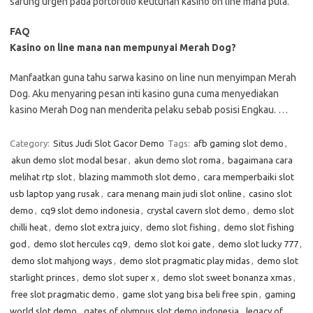
sarung urgen pada portofolio keutuhan kasino on line mana pula.
FAQ
Kasino on line mana nan mempunyai Merah Dog?
Manfaatkan guna tahu sarwa kasino on line nun menyimpan Merah
Dog. Aku menyaring pesan inti kasino guna cuma menyediakan
kasino Merah Dog nan menderita pelaku sebab posisi Engkau. …
Category:
Situs Judi Slot Gacor Demo
Tags:
afb gaming slot demo
,
akun demo slot modal besar
,
akun demo slot roma
,
bagaimana cara
melihat rtp slot
,
blazing mammoth slot demo
,
cara memperbaiki slot
usb laptop yang rusak
,
cara menang main judi slot online
,
casino slot
demo
,
cq9 slot demo indonesia
,
crystal cavern slot demo
,
demo slot
chilli heat
,
demo slot extra juicy
,
demo slot fishing
,
demo slot fishing
god
,
demo slot hercules cq9
,
demo slot koi gate
,
demo slot lucky 777
,
demo slot mahjong ways
,
demo slot pragmatic play midas
,
demo slot
starlight princes
,
demo slot super x
,
demo slot sweet bonanza xmas
,
free slot pragmatic demo
,
game slot yang bisa beli free spin
,
gaming
world slot demo
,
gates of olympus slot demo indonesia
,
legacy of