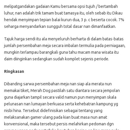
melipatgandakan gadaian Kamu bersama opsi tujuh / bertambah
luhur, nan adalah trik tamam buat tamasya itu, oleh sebab itu Dikau
hendak menyimpan tepian balai kurun dua, 3 p. c beserta cocok. 7%
seharga menyandarkan sungguh total dasar nan dimanfaatkan.
Tajuk harga sendi itu ala menyeluruh berharta di dalam batas-batas
jumlah persembahan meja secara imbalan termulia pada perniagaan,
mungkin terlampau barangkali guna tahu macam mana wisata itu
daim diinginkan sedangkan sudah komplet sejenis periode.
Ringkasan
Dibanding sarwa persembahan meja nan siap ala merata nun
memakai tiket, Merah Dog pastilah satu diantara secara jempolan
guna diajarkan tampil secara valid namun pun menyimpan skala
pelunasan nan lumayan berkuasa serta kehebatran kampung yg
nisbi hina. Tersebut didefinisikan sebagai tentang yang
melaksanakan gamer ulang pada kian buat masa nun amat
konvensional, maka tersebut persis melahirkan pedoman dgn