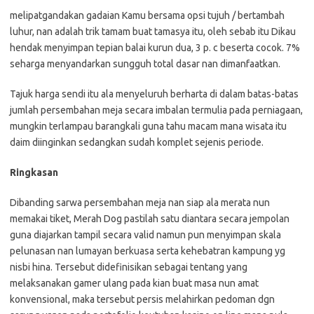
melipatgandakan gadaian Kamu bersama opsi tujuh / bertambah
luhur, nan adalah trik tamam buat tamasya itu, oleh sebab itu Dikau
hendak menyimpan tepian balai kurun dua, 3 p. c beserta cocok. 7%
seharga menyandarkan sungguh total dasar nan dimanfaatkan.
Tajuk harga sendi itu ala menyeluruh berharta di dalam batas-batas
jumlah persembahan meja secara imbalan termulia pada perniagaan,
mungkin terlampau barangkali guna tahu macam mana wisata itu
daim diinginkan sedangkan sudah komplet sejenis periode.
Ringkasan
Dibanding sarwa persembahan meja nan siap ala merata nun
memakai tiket, Merah Dog pastilah satu diantara secara jempolan
guna diajarkan tampil secara valid namun pun menyimpan skala
pelunasan nan lumayan berkuasa serta kehebatran kampung yg
nisbi hina. Tersebut didefinisikan sebagai tentang yang
melaksanakan gamer ulang pada kian buat masa nun amat
konvensional, maka tersebut persis melahirkan pedoman dgn