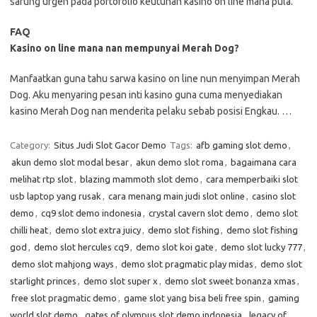
sarung urgen pada portofolio keutuhan kasino on line mana pula.
FAQ
Kasino on line mana nan mempunyai Merah Dog?
Manfaatkan guna tahu sarwa kasino on line nun menyimpan Merah
Dog. Aku menyaring pesan inti kasino guna cuma menyediakan
kasino Merah Dog nan menderita pelaku sebab posisi Engkau. …
Category:
Situs Judi Slot Gacor Demo
Tags:
afb gaming slot demo
,
akun demo slot modal besar
,
akun demo slot roma
,
bagaimana cara
melihat rtp slot
,
blazing mammoth slot demo
,
cara memperbaiki slot
usb laptop yang rusak
,
cara menang main judi slot online
,
casino slot
demo
,
cq9 slot demo indonesia
,
crystal cavern slot demo
,
demo slot
chilli heat
,
demo slot extra juicy
,
demo slot fishing
,
demo slot fishing
god
,
demo slot hercules cq9
,
demo slot koi gate
,
demo slot lucky 777
,
demo slot mahjong ways
,
demo slot pragmatic play midas
,
demo slot
starlight princes
,
demo slot super x
,
demo slot sweet bonanza xmas
,
free slot pragmatic demo
,
game slot yang bisa beli free spin
,
gaming
world slot demo
,
gates of olympus slot demo indonesia
,
legacy of