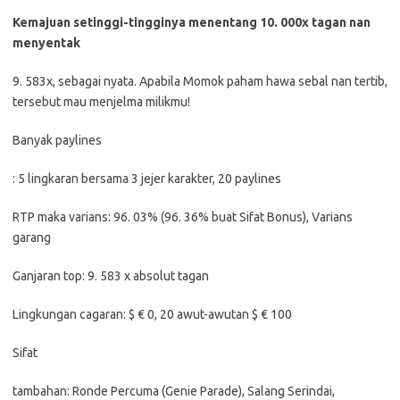
Kemajuan setinggi-tingginya menentang 10. 000x tagan nan
menyentak
9. 583x, sebagai nyata. Apabila Momok paham hawa sebal nan tertib,
tersebut mau menjelma milikmu!
Banyak paylines
: 5 lingkaran bersama 3 jejer karakter, 20 paylines
RTP maka varians: 96. 03% (96. 36% buat Sifat Bonus), Varians
garang
Ganjaran top: 9. 583 x absolut tagan
Lingkungan cagaran: $ € 0, 20 awut-awutan $ € 100
Sifat
tambahan: Ronde Percuma (Genie Parade), Salang Serindai,