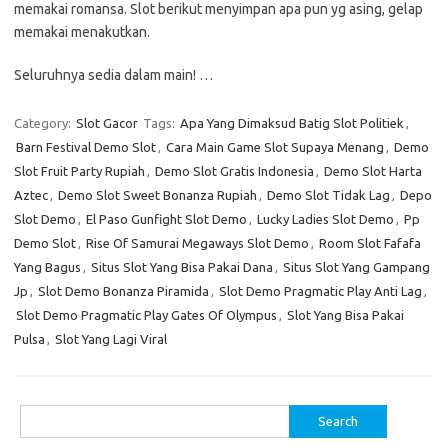
memakai romansa. Slot berikut menyimpan apa pun yg asing, gelap
memakai menakutkan.
Seluruhnya sedia dalam main! …
Category:
Slot Gacor
Tags:
Apa Yang Dimaksud Batig Slot Politiek
,
Barn Festival Demo Slot
,
Cara Main Game Slot Supaya Menang
,
Demo
Slot Fruit Party Rupiah
,
Demo Slot Gratis Indonesia
,
Demo Slot Harta
Aztec
,
Demo Slot Sweet Bonanza Rupiah
,
Demo Slot Tidak Lag
,
Depo
Slot Demo
,
El Paso Gunfight Slot Demo
,
Lucky Ladies Slot Demo
,
Pp
Demo Slot
,
Rise Of Samurai Megaways Slot Demo
,
Room Slot Fafafa
Yang Bagus
,
Situs Slot Yang Bisa Pakai Dana
,
Situs Slot Yang Gampang
Jp
,
Slot Demo Bonanza Piramida
,
Slot Demo Pragmatic Play Anti Lag
,
Slot Demo Pragmatic Play Gates Of Olympus
,
Slot Yang Bisa Pakai
Pulsa
,
Slot Yang Lagi Viral
Search
for: