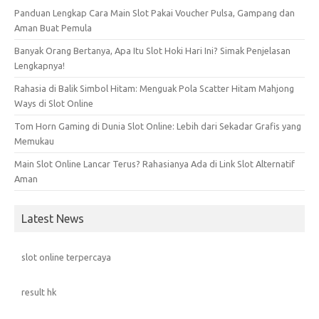
Panduan Lengkap Cara Main Slot Pakai Voucher Pulsa, Gampang dan
Aman Buat Pemula
Banyak Orang Bertanya, Apa Itu Slot Hoki Hari Ini? Simak Penjelasan
Lengkapnya!
Rahasia di Balik Simbol Hitam: Menguak Pola Scatter Hitam Mahjong
Ways di Slot Online
Tom Horn Gaming di Dunia Slot Online: Lebih dari Sekadar Grafis yang
Memukau
Main Slot Online Lancar Terus? Rahasianya Ada di Link Slot Alternatif
Aman
Latest News
slot online terpercaya
result hk