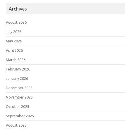
Archives
August 2026
July 2026
May 2026
April 2026
March 2026
February 2026
January 2026
December 2025
November 2025
October 2025
September 2025
August 2025