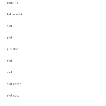
togel hk
keluaran hk
slot
slot
judi slot
slot
slot
slot gacor
slot gacor