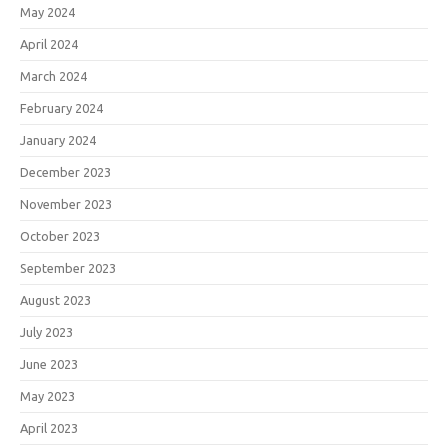
May 2024
April 2024
March 2024
February 2024
January 2024
December 2023
November 2023
October 2023
September 2023
August 2023
July 2023
June 2023
May 2023
April 2023