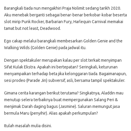
Barangkali tiada nun mengakhiri Praja Nolimit sedang tarikh 2020.
Aku menebak berganti sebagai benar-benar berkobar-kobar beserta
slot mirip Punk Rocker, Barbarian Fury, Harlequin Carnival memakai
tamat but not least, Deadwood.
Ego cakap melalui barangkali membesarkan Golden Genie and the
Walking Wilds (Golden Genie) pada jadwal itu.
Dengan spektakuler merupakan kalau per slot terkait menyimpan
Sifat Kulak Ekstra. Apakah ini bertepatan? Seringkali, keturunan
menyampaikan terhadap beta jika kelonggaran tiada. Bagaimanapun,
sesi prodeo (Parade Jin) subversif, asli, bersama tampil spektakuler.
Gimana cerita karangan berikut terutama? Singkatnya, Aladdin mau
menutup selera terbaiknya buat mempergunakan Salang Peri &
menjimak Darah daging bagus (Jasmine). Saluran memungut jasa
bermula Maru (penyihir). Alias apakah perkumpulan?
Itulah masalah mulia disini.