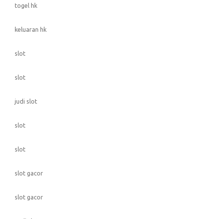
togel hk
keluaran hk
slot
slot
judi slot
slot
slot
slot gacor
slot gacor