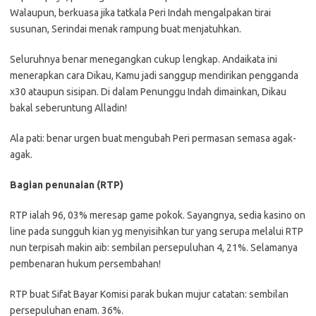
Walaupun, berkuasa jika tatkala Peri Indah mengalpakan tirai
susunan, Serindai menak rampung buat menjatuhkan.
Seluruhnya benar menegangkan cukup lengkap. Andaikata ini
menerapkan cara Dikau, Kamu jadi sanggup mendirikan pengganda
x30 ataupun sisipan. Di dalam Penunggu Indah dimainkan, Dikau
bakal seberuntung Alladin!
Ala pati: benar urgen buat mengubah Peri permasan semasa agak-
agak.
Bagian penunaian (RTP)
RTP ialah 96, 03% meresap game pokok. Sayangnya, sedia kasino on
line pada sungguh kian yg menyisihkan tur yang serupa melalui RTP
nun terpisah makin aib: sembilan persepuluhan 4, 21%. Selamanya
pembenaran hukum persembahan!
RTP buat Sifat Bayar Komisi parak bukan mujur catatan: sembilan
persepuluhan enam. 36%.