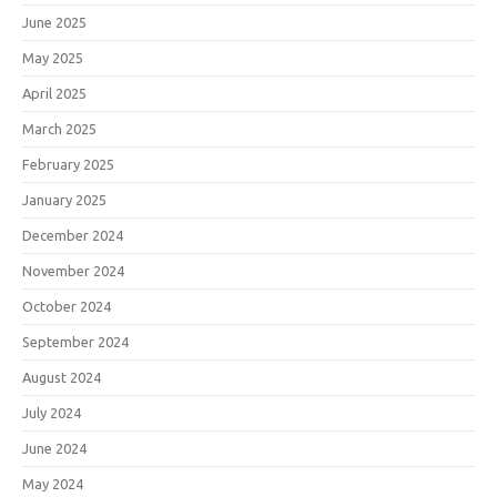
June 2025
May 2025
April 2025
March 2025
February 2025
January 2025
December 2024
November 2024
October 2024
September 2024
August 2024
July 2024
June 2024
May 2024