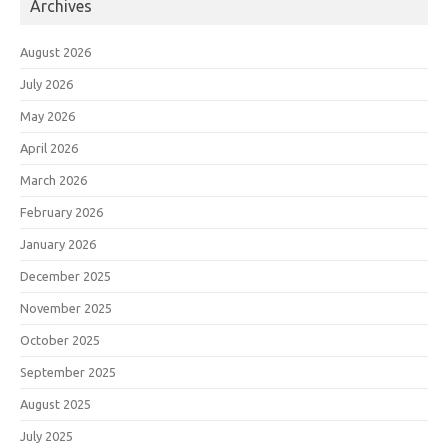
Archives
August 2026
July 2026
May 2026
April 2026
March 2026
February 2026
January 2026
December 2025
November 2025
October 2025
September 2025
August 2025
July 2025