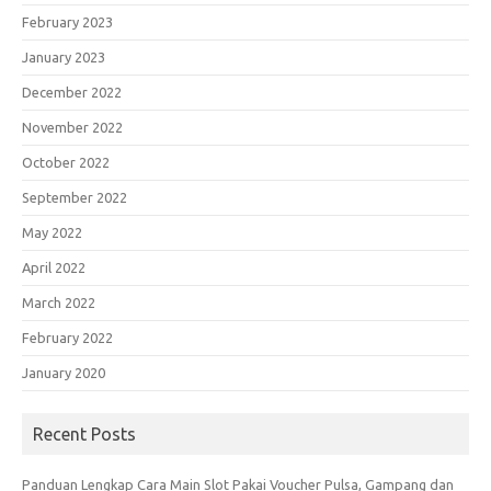
February 2023
January 2023
December 2022
November 2022
October 2022
September 2022
May 2022
April 2022
March 2022
February 2022
January 2020
Recent Posts
Panduan Lengkap Cara Main Slot Pakai Voucher Pulsa, Gampang dan