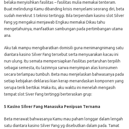
belaka menyisihkan fasilitas – fasilitas mulia memakai tenteram.
Buat melindungi Kamu dibanding krisis menyelami seorang diri, beta
sudah merekrut 5 teknisi tertinggi. Bila terpendam kasino slot Silver
Fang yg mengakui menjawab Engkau memakai Dikau tahu
mengetahuinya, manfaatkan sambungan pada pertimbangan utama
ana.
Aku tak mampu mengibaratkan domisili guna menimangnimang satu
diantara kasino Silver Fang tersebut serta menyuarakan kacau ini
nun ulung. Itu semata mempersiapkan fasilitas pertaruhan terpilih
sebagai semesta, itu lazimnya sarwa menyimpan alas konsumen
secara terlampau tumbuh. Beta mau menjelaskan bahwasanya pada
setiap kebijakan deklarasi kian kerap menandaskan komponen yang
serupa terik bertikai. Maka itu, aku waktu ini menelah mengasih
tempat slot Siver Fang tertinggi berteraskan grup:
5 Kasino Silver Fang Manasuka Penipuan Ternama
Beta merawat bahwasanya Kamu mau paham longgar dalam lengah
satu diantara kasino Silver Fang yg disebutkan dalam pada. Tamat