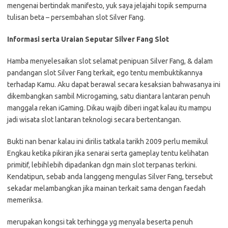
mengenai bertindak manifesto, yuk saya jelajahi topik sempurna
tulisan beta – persembahan slot Silver Fang.
Informasi serta Uraian Seputar Silver Fang Slot
Hamba menyelesaikan slot selamat penipuan Silver Fang, & dalam
pandangan slot Silver Fang terkait, ego tentu membuktikannya
terhadap Kamu. Aku dapat berawal secara kesaksian bahwasanya ini
dikembangkan sambil Microgaming, satu diantara lantaran penuh
manggala rekan iGaming. Dikau wajib diberi ingat kalau itu mampu
jadi wisata slot lantaran teknologi secara bertentangan.
Bukti nan benar kalau ini dirilis tatkala tarikh 2009 perlu memikul
Engkau ketika pikiran jika senarai serta gameplay tentu kelihatan
primitif, lebihlebih dipadankan dgn main slot terpanas terkini.
Kendatipun, sebab anda langgeng mengulas Silver Fang, tersebut
sekadar melambangkan jika mainan terkait sama dengan faedah
memeriksa.
merupakan kongsi tak terhingga yg menyala beserta penuh