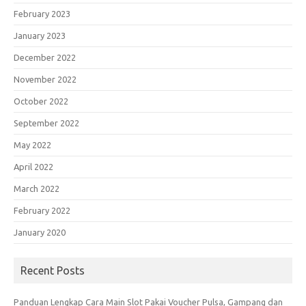
February 2023
January 2023
December 2022
November 2022
October 2022
September 2022
May 2022
April 2022
March 2022
February 2022
January 2020
Recent Posts
Panduan Lengkap Cara Main Slot Pakai Voucher Pulsa, Gampang dan