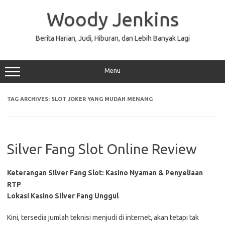
Skip
to
Woody Jenkins
content
Berita Harian, Judi, Hiburan, dan Lebih Banyak Lagi
Menu
TAG ARCHIVES:
SLOT JOKER YANG MUDAH MENANG
Silver Fang Slot Online Review
Keterangan Silver Fang Slot: Kasino Nyaman & Penyeliaan
RTP
Lokasi Kasino Silver Fang Unggul
Kini, tersedia jumlah teknisi menjudi di internet, akan tetapi tak