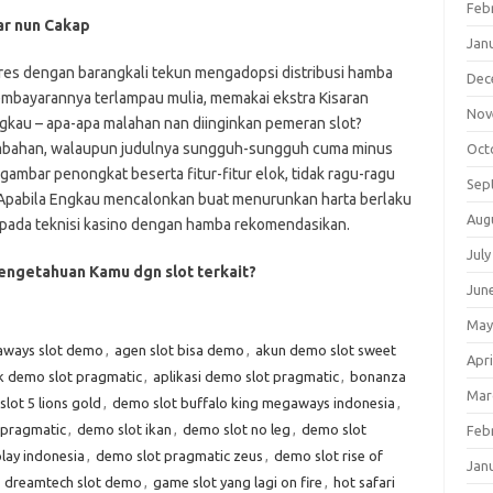
Feb
ar nun Cakap
Jan
res dengan barangkali tekun mengadopsi distribusi hamba
Dec
pembayarannya terlampau mulia, memakai ekstra Kisaran
Nov
kau – apa-apa malahan nan diinginkan pemeran slot?
tambahan, walaupun judulnya sungguh-sungguh cuma minus
Oct
gambar penongkat beserta fitur-fitur elok, tidak ragu-ragu
Sep
. Apabila Engkau mencalonkan buat menurunkan harta berlaku
Aug
 pada teknisi kasino dengan hamba rekomendasikan.
July
engetahuan Kamu dgn slot terkait?
Jun
May
aways slot demo
,
agen slot bisa demo
,
akun demo slot sweet
Apri
k demo slot pragmatic
,
aplikasi demo slot pragmatic
,
bonanza
Mar
lot 5 lions gold
,
demo slot buffalo king megaways indonesia
,
 pragmatic
,
demo slot ikan
,
demo slot no leg
,
demo slot
Feb
lay indonesia
,
demo slot pragmatic zeus
,
demo slot rise of
Jan
,
dreamtech slot demo
,
game slot yang lagi on fire
,
hot safari