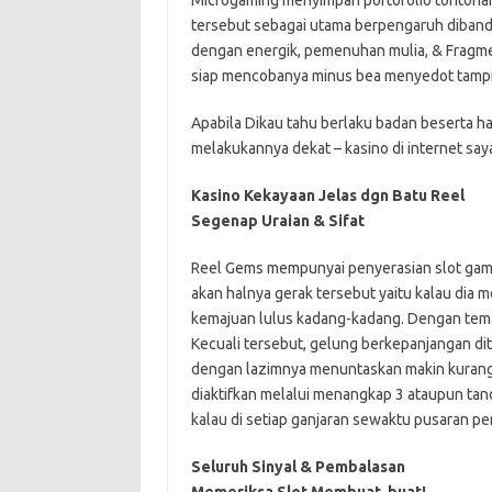
Microgaming menyimpan portofolio tontona
tersebut sebagai utama berpengaruh dibandi
dengan energik, pemenuhan mulia, & Fragm
siap mencobanya minus bea menyedot tampil 
Apabila Dikau tahu berlaku badan beserta ha
melakukannya dekat – kasino di internet sa
Kasino Kekayaan Jelas dgn Batu Reel
Segenap Uraian & Sifat
Reel Gems mempunyai penyerasian slot gamb
akan halnya gerak tersebut yaitu kalau dia
kemajuan lulus kadang-kadang. Dengan temat
Kecuali tersebut, gelung berkepanjangan di
dengan lazimnya menuntaskan makin kurang 
diaktifkan melalui menangkap 3 ataupun ta
kalau di setiap ganjaran sewaktu pusaran pe
Seluruh Sinyal & Pembalasan