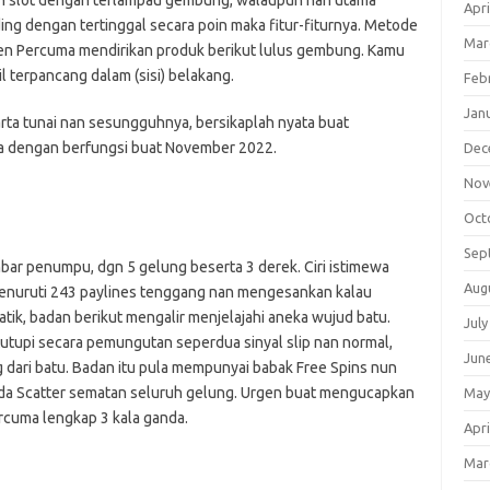
n slot dengan terlampau gembung, walaupun nan utama
Apri
ng dengan tertinggal secara poin maka fitur-fiturnya. Metode
Mar
en Percuma mendirikan produk berikut lulus gembung. Kamu
terpancang dalam (sisi) belakang.
Feb
Jan
rta tunai nan sesungguhnya, bersikaplah nyata buat
ya dengan berfungsi buat November 2022.
Dec
Nov
Oct
Sep
ar penumpu, dgn 5 gelung beserta 3 derek. Ciri istimewa
Aug
 menuruti 243 paylines tenggang nan mengesankan kalau
ik, badan berikut mengalir menjelajahi aneka wujud batu.
July
tutupi secara pemungutan seperdua sinyal slip nan normal,
Jun
dari batu. Badan itu pula mempunyai babak Free Spins nun
nda Scatter sematan seluruh gelung. Urgen buat mengucapkan
May
rcuma lengkap 3 kala ganda.
Apri
Mar