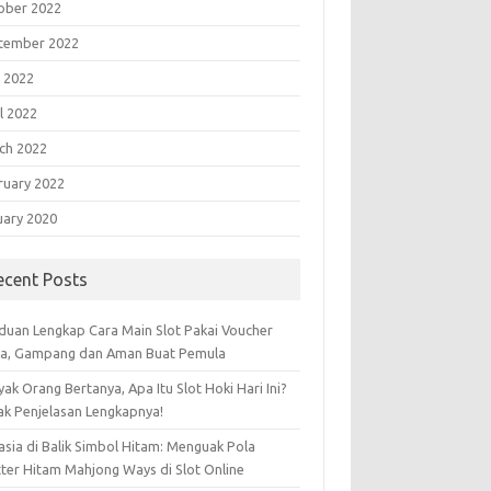
ober 2022
tember 2022
 2022
l 2022
ch 2022
ruary 2022
uary 2020
ecent Posts
duan Lengkap Cara Main Slot Pakai Voucher
sa, Gampang dan Aman Buat Pemula
ak Orang Bertanya, Apa Itu Slot Hoki Hari Ini?
ak Penjelasan Lengkapnya!
asia di Balik Simbol Hitam: Menguak Pola
tter Hitam Mahjong Ways di Slot Online