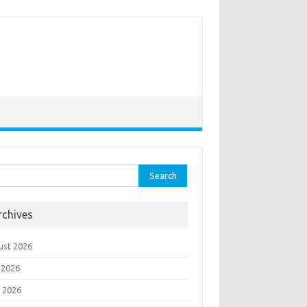
rch
rchives
ust 2026
 2026
 2026