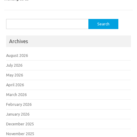
Search
for:
Archives
August 2026
July 2026
May 2026
April 2026
March 2026
February 2026
January 2026
December 2025
November 2025