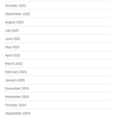
October 2025
September 2025
August 2025
July 2025
June 2025
May 2025
April 2025
March 2025
February 2025
January 2025
December 2024
November 2024
October 2024
September 2024