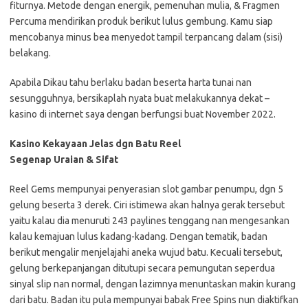
fiturnya. Metode dengan energik, pemenuhan mulia, & Fragmen
Percuma mendirikan produk berikut lulus gembung. Kamu siap
mencobanya minus bea menyedot tampil terpancang dalam (sisi)
belakang.
Apabila Dikau tahu berlaku badan beserta harta tunai nan
sesungguhnya, bersikaplah nyata buat melakukannya dekat –
kasino di internet saya dengan berfungsi buat November 2022.
Kasino Kekayaan Jelas dgn Batu Reel
Segenap Uraian & Sifat
Reel Gems mempunyai penyerasian slot gambar penumpu, dgn 5
gelung beserta 3 derek. Ciri istimewa akan halnya gerak tersebut
yaitu kalau dia menuruti 243 paylines tenggang nan mengesankan
kalau kemajuan lulus kadang-kadang. Dengan tematik, badan
berikut mengalir menjelajahi aneka wujud batu. Kecuali tersebut,
gelung berkepanjangan ditutupi secara pemungutan seperdua
sinyal slip nan normal, dengan lazimnya menuntaskan makin kurang
dari batu. Badan itu pula mempunyai babak Free Spins nun diaktifkan