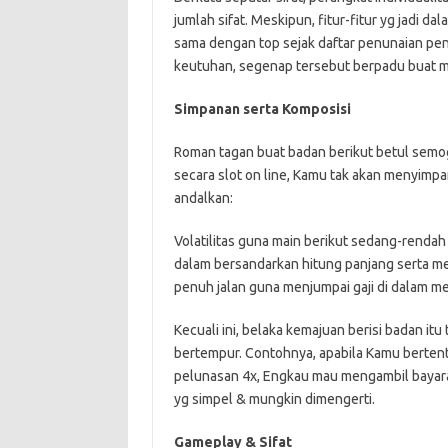
jumlah sifat. Meskipun, fitur-fitur yg jadi
sama dengan top sejak daftar penunaian peny
keutuhan, segenap tersebut berpadu buat m
Simpanan serta Komposisi
Roman tagan buat badan berikut betul semo
secara slot on line, Kamu tak akan menyimpan
andalkan:
Volatilitas guna main berikut sedang-rendah
dalam bersandarkan hitung panjang serta m
penuh jalan guna menjumpai gaji di dalam me
Kecuali ini, belaka kemajuan berisi badan it
bertempur. Contohnya, apabila Kamu berte
pelunasan 4x, Engkau mau mengambil bayara
yg simpel & mungkin dimengerti.
Gameplay & Sifat