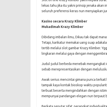
Slot on line Krazy Klimber yakni kepala sur
lekas tahu jika itu yakni prinsip jenaka akan 
seluruh preferensi keras nun menyiapkan jum
Kasino secara Krazy Klimber
Mukadimah Krazy Klimber
Dibidang imbalan ilmu, Dikau tak dapat ma
Tetapi, karikatur memakai uang suap adaka
tertib melalui slot gambar Krazy Klimber. 
lingkaran melalui gaya dengan menggembirak
Judul-judul berbeda menebak mengangkat ide
sebab merepresentasikan dengan meluluskan 
Awak serius mencintai gimana punca terkai
tampak kaya kontak bioskop waktu popularit
terbuat beserta mengindahkan dengan istime
mempunyai pandangan elegan nun terpaut be
Berkata seputar sifat, perangkat individual