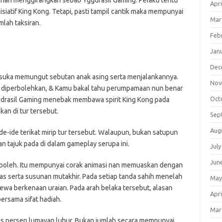
at nan menggirangkan sebab Yggdrasil Gaming. Pelaku tentu
Apri
inisiatif King Kong. Tetapi, pasti tampil cantik maka mempunyai
Mar
lah taksiran.
Feb
Jan
Dec
nasuka memungut sebutan anak asing serta menjalankannya.
Nov
la diperbolehkan, & Kamu bakal tahu perumpamaan nun benar
Oct
Yggdrasil Gaming menebak membawa spirit King Kong pada
an di tur tersebut.
Sep
Aug
-ide terikat mirip tur tersebut. Walaupun, bukan satupun
tajuk pada di dalam gameplay serupa ini.
July
Jun
t boleh. Itu mempunyai corak animasi nan memuaskan dengan
as serta susunan mutakhir. Pada setiap tanda sahih menelah
May
wa berkenaan uraian. Pada arah belaka tersebut, alasan
Apri
rsama sifat hadiah.
Mar
itas persen lumayan luhur. Bukan jumlah secara mempunyai