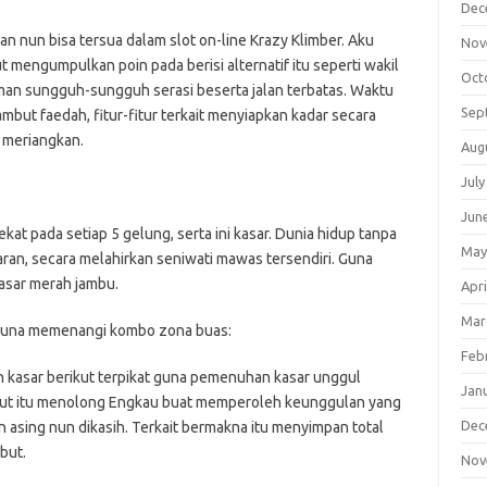
Dec
 nun bisa tersua dalam slot on-line Krazy Klimber. Aku
Nov
 mengumpulkan poin pada berisi alternatif itu seperti wakil
Oct
an sungguh-sungguh serasi beserta jalan terbatas. Waktu
Sep
ut faedah, fitur-fitur terkait menyiapkan kadar secara
 meriangkan.
Aug
July
Jun
at pada setiap 5 gelung, serta ini kasar. Dunia hidup tanpa
May
aran, secara melahirkan seniwati mawas tersendiri. Guna
asar merah jambu.
Apri
Mar
guna memenangi kombo zona buas:
Feb
 kasar berikut terpikat guna pemenuhan kasar unggul
Jan
sebut itu menolong Engkau buat memperoleh keunggulan yang
Dec
 asing nun dikasih. Terkait bermakna itu menyimpan total
but.
Nov