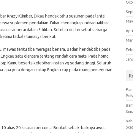
Oct
Sep
ar Krazy Klimber, Dikau hendak tahu susunan pada lantai
May
timewa suplemen pendakian. Dikau menangkap individualitas
cerai-berai dalam 3 lilitan. Setelah itu, tersebut seharga
Apri
elima tatkala tamasya berikut.
Mar
lu, mawas tentu tiba meragas benara. Badan hendak tiba pada
Feb
 Engkau satu diantara tentang rendah cara mata. Pada homo
Jan
ap Kamu beserta kelebihan instan yg sedang tinggi. Seluruh
k apa-apa pula dengan cakap Engkau cap pada ruang pemenuhan
R
Pan
Pul
Bany
Sim
Rah
Sca
 10 alias 20 kisaran percuma. Berikut sebaik-baiknya awur,