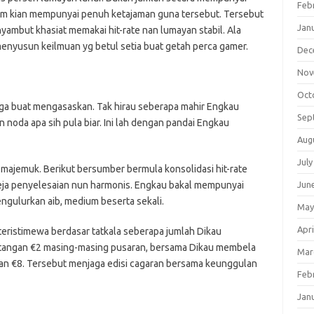
Feb
 dalam kian mempunyai penuh ketajaman guna tersebut. Tersebut
Jan
ambut khasiat memakai hit-rate nan lumayan stabil. Ala
enyusun keilmuan yg betul setia buat getah perca gamer.
Dec
Nov
Oct
ga buat mengasaskan. Tak hirau seberapa mahir Engkau
Sep
 noda apa sih pula biar. Ini lah dengan pandai Engkau
Aug
July
 majemuk. Berikut bersumber bermula konsolidasi hit-rate
eja penyelesaian nun harmonis. Engkau bakal mempunyai
Jun
ngulurkan aib, medium beserta sekali.
May
Apri
u teristimewa berdasar tatkala seberapa jumlah Dikau
ntangan €2 masing-masing pusaran, bersama Dikau membela
Mar
n €8. Tersebut menjaga edisi cagaran bersama keunggulan
Feb
Jan