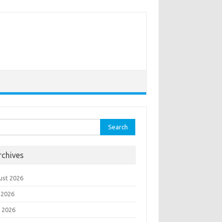
rch
rchives
ust 2026
 2026
 2026