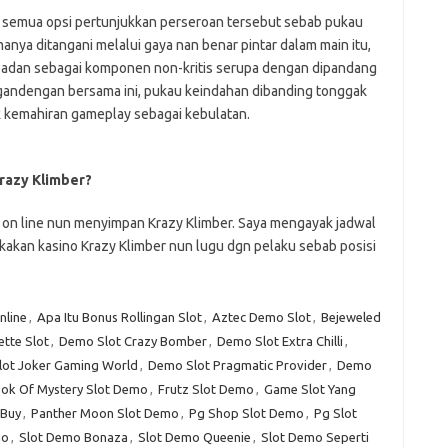
da semua opsi pertunjukkan perseroan tersebut sebab pukau
nya ditangani melalui gaya nan benar pintar dalam main itu,
padan sebagai komponen non-kritis serupa dengan dipandang
rgandengan bersama ini, pukau keindahan dibanding tonggak
k kemahiran gameplay sebagai kebulatan.
razy Klimber?
on line nun menyimpan Krazy Klimber. Saya mengayak jadwal
kakan kasino Krazy Klimber nun lugu dgn pelaku sebab posisi
nline
,
Apa Itu Bonus Rollingan Slot
,
Aztec Demo Slot
,
Bejeweled
tte Slot
,
Demo Slot Crazy Bomber
,
Demo Slot Extra Chilli
,
ot Joker Gaming World
,
Demo Slot Pragmatic Provider
,
Demo
ook Of Mystery Slot Demo
,
Frutz Slot Demo
,
Game Slot Yang
 Buy
,
Panther Moon Slot Demo
,
Pg Shop Slot Demo
,
Pg Slot
mo
,
Slot Demo Bonaza
,
Slot Demo Queenie
,
Slot Demo Seperti