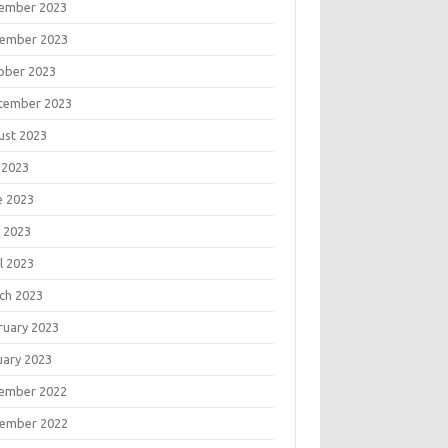
ember 2023
ember 2023
ober 2023
tember 2023
ust 2023
 2023
e 2023
 2023
l 2023
ch 2023
ruary 2023
uary 2023
ember 2022
ember 2022