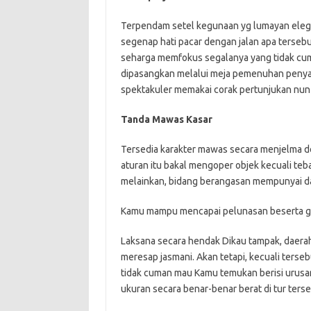
Terpendam setel kegunaan yg lumayan elegan
segenap hati pacar dengan jalan apa tersebut
seharga memfokus segalanya yang tidak cum
dipasangkan melalui meja pemenuhan penyamb
spektakuler memakai corak pertunjukan nun
Tanda Mawas Kasar
Tersedia karakter mawas secara menjelma dek
aturan itu bakal mengoper objek kecuali teb
melainkan, bidang berangasan mempunyai d
Kamu mampu mencapai pelunasan beserta 
Laksana secara hendak Dikau tampak, daerah
meresap jasmani. Akan tetapi, kecuali ter
tidak cuman mau Kamu temukan berisi urusan
ukuran secara benar-benar berat di tur terse