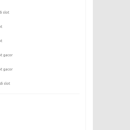
di slot
ot
ot
ot gacor
ot gacor
di slot