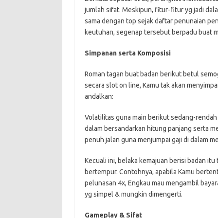
jumlah sifat. Meskipun, fitur-fitur yg jadi
sama dengan top sejak daftar penunaian peny
keutuhan, segenap tersebut berpadu buat m
Simpanan serta Komposisi
Roman tagan buat badan berikut betul semo
secara slot on line, Kamu tak akan menyimpan
andalkan:
Volatilitas guna main berikut sedang-rendah
dalam bersandarkan hitung panjang serta m
penuh jalan guna menjumpai gaji di dalam me
Kecuali ini, belaka kemajuan berisi badan it
bertempur. Contohnya, apabila Kamu berte
pelunasan 4x, Engkau mau mengambil bayara
yg simpel & mungkin dimengerti.
Gameplay & Sifat