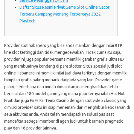
Service Pelanggan 24 Jam
Daftar Situs Resmi Privat Game Slot Online Gacor
Terbaru Gampang Menang Terpercaya 2022
Playtech
Provider slot habanero yang bisa anda mainkan dengan nilai RTP
line slot tertinggi dan tidak mengecewakan. Tidak cuma itu saja,
provider ini juga popular bersama memiliki gambar grafis ultra HD
yang membuatnya kondang di para slotter. Situs spesial judi slot
online Habanero ini memiliki nilai jual daya tariknya dengan memiliki
tampilan grafis paling menarik daripada yang lain. Provider game
paling sederhana dan midah dimainkan ini menghadirkan lebih
berasal dari 180 model game yang mana populernya ialah Hot Hot
Fruit dan juga Fa Fa Fa. Tema Casino dengan slot video classic yang
dimiliki provider satu ini siap menemani dan menghibur kebosanan di
sela aktivitas anda. Anda telah mendapatkan solusi pas saat
mendaftar sebagai member di agen judi untuk bermain pragmatic
play dan 16 provider lainnya.