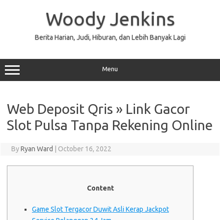
Skip
to
Woody Jenkins
content
Berita Harian, Judi, Hiburan, dan Lebih Banyak Lagi
Menu
Web Deposit Qris » Link Gacor
Slot Pulsa Tanpa Rekening Online
By
Ryan Ward
|
October 16, 2022
Content
Game Slot Tergacor Duwit Asli Kerap Jackpot