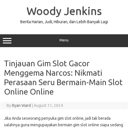
Skip
to
Woody Jenkins
content
Berita Harian, Judi, Hiburan, dan Lebih Banyak Lagi
Menu
Tinjauan Gim Slot Gacor
Menggema Narcos: Nikmati
Perasaan Seru Bermain-Main Slot
Online Online
By
Ryan Ward
|
August 11, 2024
Jika Anda seseorang penyuka gim slot online, jadi tak berada
salahnya guna mengupayakan bermain gim slot online siapa sedang