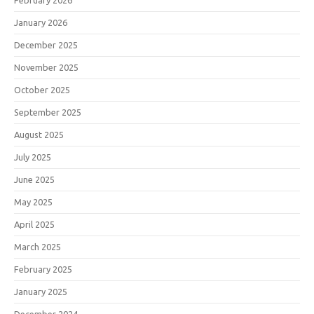
January 2026
December 2025
November 2025
October 2025
September 2025
August 2025
July 2025
June 2025
May 2025
April 2025
March 2025
February 2025
January 2025
December 2024