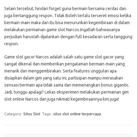
Selain tersebut, hindari forget guna bermain bersama cerdas dan
juga bertanggung respon. Tidak Boleh terlalu terseret emosi ketika
bermain-main maka dari itu bisa menurunkan kegembiraan di dalam
melakukan permainan game slot Narcos.Ingatlah bahwasanya
perjudian haruslah dijalankan dengan full kesadaran serta tanggung
respon.
Game slot gacor Narcos adalah salah satu game slot gacor yang
sangat dikenal dan memberikan pengalaman bermain-main yang
menarik dan menggembirakan. Serta features unggulan apa
disiapkan dalam gim yang satu ini, partisipan mampu merasakan
sensasi bermain apa tidak sama dan memenangkan bonus gigantic.
Jadi, tunggu apalagi? Lekas eksperimen melakukan permainan gim
slot online Narcos dan juga nikmati kegembiraannya kini juga!
Category:
Situs Slot
Tags:
situs slot online terpercaya