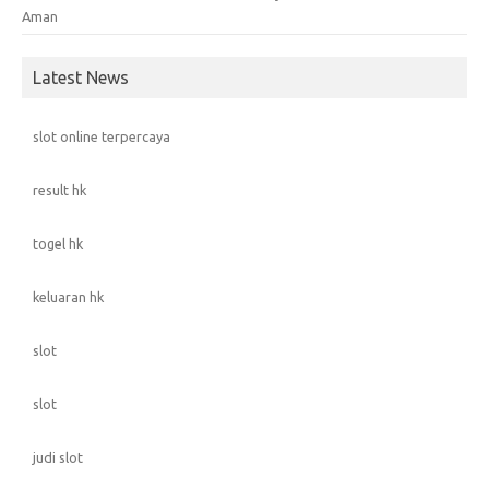
Aman
Latest News
slot online terpercaya
result hk
togel hk
keluaran hk
slot
slot
judi slot