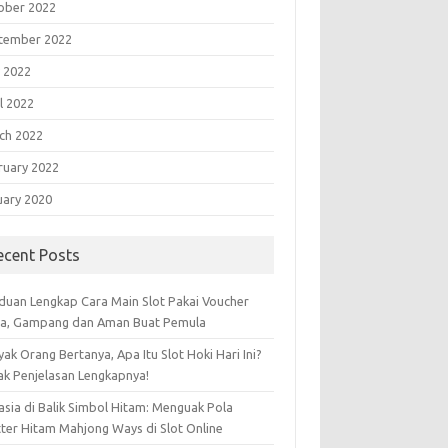
ober 2022
tember 2022
 2022
l 2022
ch 2022
ruary 2022
uary 2020
ecent Posts
duan Lengkap Cara Main Slot Pakai Voucher
sa, Gampang dan Aman Buat Pemula
ak Orang Bertanya, Apa Itu Slot Hoki Hari Ini?
ak Penjelasan Lengkapnya!
asia di Balik Simbol Hitam: Menguak Pola
tter Hitam Mahjong Ways di Slot Online