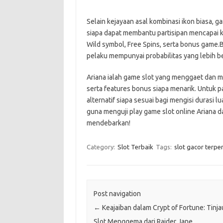
Selain kejayaan asal kombinasi ikon biasa, 
siapa dapat membantu partisipan mencapai kem
Wild symbol, Free Spins, serta bonus game
pelaku mempunyai probabilitas yang lebih b
Ariana ialah game slot yang menggaet dan 
serta features bonus siapa menarik. Untuk p
alternatif siapa sesuai bagi mengisi durasi 
guna menguji play game slot online Ariana 
mendebarkan!
Category:
Slot Terbaik
Tags:
slot gacor terpe
Post navigation
←
Keajaiban dalam Crypt of Fortune: Tinj
Slot Menggema dari Raider Jane