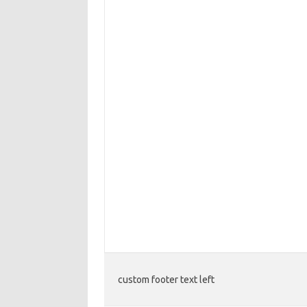
custom footer text left