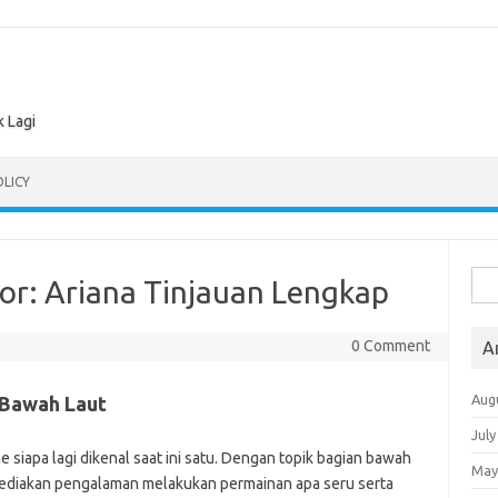
k Lagi
OLICY
Sea
or: Ariana Tinjauan Lengkap
for:
0 Comment
A
Aug
 Bawah Laut
July
 siapa lagi dikenal saat ini satu. Dengan topik bagian bawah
May
ediakan pengalaman melakukan permainan apa seru serta