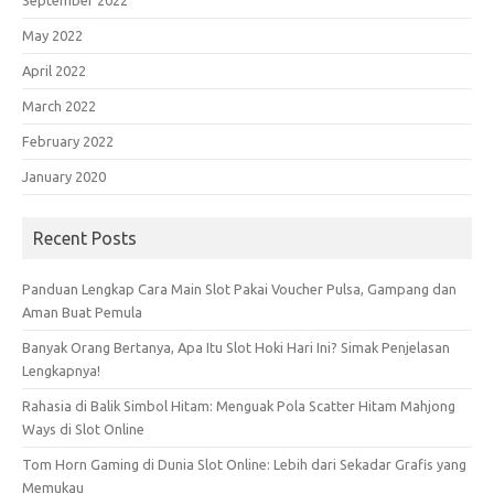
May 2022
April 2022
March 2022
February 2022
January 2020
Recent Posts
Panduan Lengkap Cara Main Slot Pakai Voucher Pulsa, Gampang dan
Aman Buat Pemula
Banyak Orang Bertanya, Apa Itu Slot Hoki Hari Ini? Simak Penjelasan
Lengkapnya!
Rahasia di Balik Simbol Hitam: Menguak Pola Scatter Hitam Mahjong
Ways di Slot Online
Tom Horn Gaming di Dunia Slot Online: Lebih dari Sekadar Grafis yang
Memukau