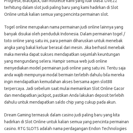
Progresif, Blackjack, dan Roulette kami yang luar biasa. LIVE22
terhitung dalam slot judi paling baru yang kami hadirkan di Slot
Online untuk kalian semua yang pencinta permainan slot.
Togel online merupakan nama permainan judi online lainnya yang
banyak disukai oleh penduduk Indonesia. Dalam permainan togel /
toto online yang satu ini, para pemain diharuskan untuk menebak
angka yang bakal keluar berasal dari mesin. Jika berhasil menebak
maka mereka dapat sukses mendapatkan sejumlah keuntungan
yang mengundang selera. Hampir semua web judi online
menyediakan model permainan judi online yang satu ini. Tentu saja
anda wajib mempunyai modal bermain terlebih dahulu bila mereka
ingin mendapatkan kemudahan akses bersama agen slot88
terpercaya. Jadi sebelum saat mulai memainkan Slot Online Gacor
dan mendapatkan jackpot, pastikan Anda lakukan deposit terlebih
dahulu untuk mendapatkan saldo chip yang cukup pada akun.
Dream Gaming termasuk dalam casino judi paling baru yang kita
hadirkan di Slot Online untuk kalian semua yang pencinta permainan
casino. RTG SLOTS adalah nama perdagangan Endon Technologies