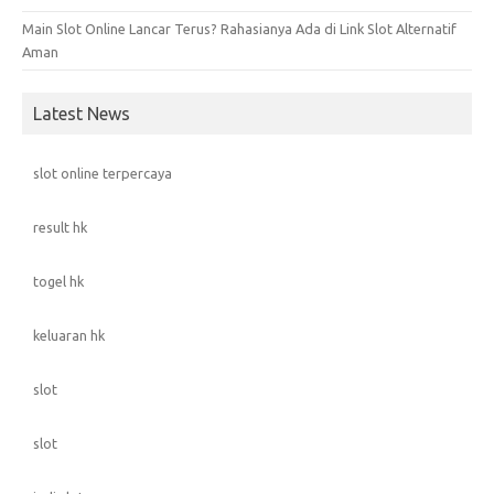
Main Slot Online Lancar Terus? Rahasianya Ada di Link Slot Alternatif
Aman
Latest News
slot online terpercaya
result hk
togel hk
keluaran hk
slot
slot