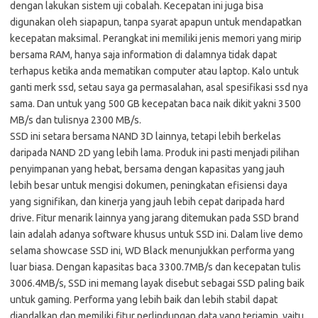
dengan lakukan sistem uji cobalah. Kecepatan ini juga bisa
digunakan oleh siapapun, tanpa syarat apapun untuk mendapatkan
kecepatan maksimal. Perangkat ini memiliki jenis memori yang mirip
bersama RAM, hanya saja information di dalamnya tidak dapat
terhapus ketika anda mematikan computer atau laptop. Kalo untuk
ganti merk ssd, setau saya ga permasalahan, asal spesifikasi ssd nya
sama. Dan untuk yang 500 GB kecepatan baca naik dikit yakni 3500
MB/s dan tulisnya 2300 MB/s.
SSD ini setara bersama NAND 3D lainnya, tetapi lebih berkelas
daripada NAND 2D yang lebih lama. Produk ini pasti menjadi pilihan
penyimpanan yang hebat, bersama dengan kapasitas yang jauh
lebih besar untuk mengisi dokumen, peningkatan efisiensi daya
yang signifikan, dan kinerja yang jauh lebih cepat daripada hard
drive. Fitur menarik lainnya yang jarang ditemukan pada SSD brand
lain adalah adanya software khusus untuk SSD ini. Dalam live demo
selama showcase SSD ini, WD Black menunjukkan performa yang
luar biasa. Dengan kapasitas baca 3300.7MB/s dan kecepatan tulis
3006.4MB/s, SSD ini memang layak disebut sebagai SSD paling baik
untuk gaming. Performa yang lebih baik dan lebih stabil dapat
diandalkan dan memiliki fitur perlindungan data yang terjamin, yaitu