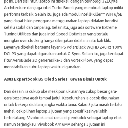
pc ini. Dari sisi fitur, laptop ini dibekali dengan teknologi 32EU/Xe
Architecture dan juga intel Turbo Boost yang membuat laptop miliki
performa terbaik. Selain itu, juga ada modul Intel® Killer™ WiFI 6/6E
yang dapat bikin pengguna menggunakan laptop didalam kondisi
selalu stabil dan tanpa lag. Selain itu, juga ada software Extreme
Tuning Utilities dan juga Intel Speed Optimizer yang terlalu
mungkin overclocking hanya dikerjakan didalam satu kali klik.
Layarnya dibekali bersama layar IPS PolarBlack WQHD 240Hz 100%
DCI-P3 yang dapat digunakan untuk G-Sync. Selain itu, juga terdapat
fitur AeroBlade 3D generasi ke-5 dan Vortex Flow, yang dapat
menstabilkan suhu laptop waktu digunakan.
Asus Expertbook B5 Oled Series: Kawan Bisnis Untuk
Dari desain, ia cukup oke meskipun ukurannya cukup besar gara-
gara bezelnya agak tampal jadul. Keseluruhan ia cocok digunakan
untuk bekerja didalam jangka waktu lama. Kalau 5 juta masih terlalu
mahal, cek pilihan laptop 3 jutaan yang spesifikasinya lebih
terbelakang. Vivobook amat ramai di penduduk sebagai laptop elok
namun terjangkau. Vivobook A416MA seharga 5 jutaan ini