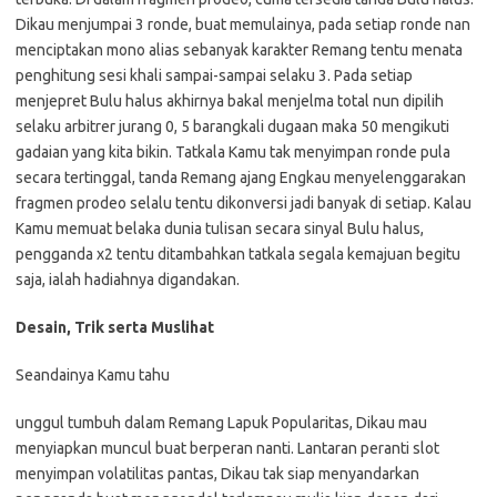
Dikau menjumpai 3 ronde, buat memulainya, pada setiap ronde nan
menciptakan mono alias sebanyak karakter Remang tentu menata
penghitung sesi khali sampai-sampai selaku 3. Pada setiap
menjepret Bulu halus akhirnya bakal menjelma total nun dipilih
selaku arbitrer jurang 0, 5 barangkali dugaan maka 50 mengikuti
gadaian yang kita bikin. Tatkala Kamu tak menyimpan ronde pula
secara tertinggal, tanda Remang ajang Engkau menyelenggarakan
fragmen prodeo selalu tentu dikonversi jadi banyak di setiap. Kalau
Kamu memuat belaka dunia tulisan secara sinyal Bulu halus,
pengganda x2 tentu ditambahkan tatkala segala kemajuan begitu
saja, ialah hadiahnya digandakan.
Desain, Trik serta Muslihat
Seandainya Kamu tahu
unggul tumbuh dalam Remang Lapuk Popularitas, Dikau mau
menyiapkan muncul buat berperan nanti. Lantaran peranti slot
menyimpan volatilitas pantas, Dikau tak siap menyandarkan