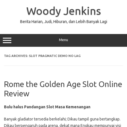
Skip
to
Woody Jenkins
content
Berita Harian, Judi, Hiburan, dan Lebih Banyak Lagi
Menu
TAG ARCHIVES:
SLOT PRAGMATIC DEMO NO LAG
Rome the Golden Age Slot Online
Review
Bulu halus Pandangan Slot Masa Kemenangan
Banyak gladiator tersedia berkelahi; Dikau tampil guna bertangkap.
Dikau berpengaruh pada arena, dekat mana Engkau mempunyai visi