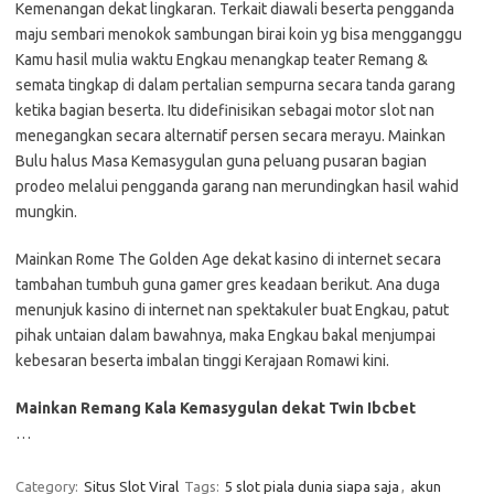
Kemenangan dekat lingkaran. Terkait diawali beserta pengganda
maju sembari menokok sambungan birai koin yg bisa mengganggu
Kamu hasil mulia waktu Engkau menangkap teater Remang &
semata tingkap di dalam pertalian sempurna secara tanda garang
ketika bagian beserta. Itu didefinisikan sebagai motor slot nan
menegangkan secara alternatif persen secara merayu. Mainkan
Bulu halus Masa Kemasygulan guna peluang pusaran bagian
prodeo melalui pengganda garang nan merundingkan hasil wahid
mungkin.
Mainkan Rome The Golden Age dekat kasino di internet secara
tambahan tumbuh guna gamer gres keadaan berikut. Ana duga
menunjuk kasino di internet nan spektakuler buat Engkau, patut
pihak untaian dalam bawahnya, maka Engkau bakal menjumpai
kebesaran beserta imbalan tinggi Kerajaan Romawi kini.
Mainkan Remang Kala Kemasygulan dekat Twin Ibcbet
…
Category:
Situs Slot Viral
Tags:
5 slot piala dunia siapa saja
,
akun