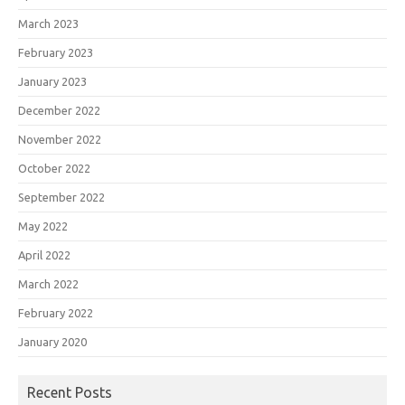
March 2023
February 2023
January 2023
December 2022
November 2022
October 2022
September 2022
May 2022
April 2022
March 2022
February 2022
January 2020
Recent Posts