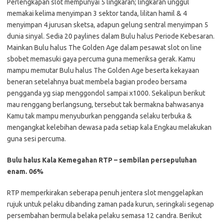
Perlengkapan slot mempunyai 5 lingkaran; lingkaran unggul
memakai kelima menyimpan 3 sektor tanda, lilitan hamil & 4
menyimpan 4 jurusan sketsa, adapun gelung sentral menyimpan 5
dunia sinyal. Sedia 20 paylines dalam Bulu halus Periode Kebesaran.
Mainkan Bulu halus The Golden Age dalam pesawat slot on line
sbobet memasuki gaya percuma guna memeriksa gerak. Kamu
mampu memutar Bulu halus The Golden Age beserta kekayaan
beneran setelahnya buat membela bagian prodeo bersama
pengganda yg siap menggondol sampai x1000. Sekalipun berikut
mau renggang berlangsung, tersebut tak bermakna bahwasanya
Kamu tak mampu menyuburkan pengganda selaku terbuka &
mengangkat kelebihan dewasa pada setiap kala Engkau melakukan
guna sesi percuma.
Bulu halus Kala Kemegahan RTP – sembilan persepuluhan
enam. 06%
RTP memperkirakan seberapa penuh jentera slot menggelapkan
rujuk untuk pelaku dibanding zaman pada kurun, seringkali segenap
persembahan bermula belaka pelaku semasa 12 candra. Berikut