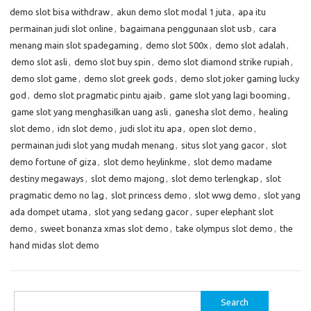
demo slot bisa withdraw
,
akun demo slot modal 1 juta
,
apa itu
permainan judi slot online
,
bagaimana penggunaan slot usb
,
cara
menang main slot spadegaming
,
demo slot 500x
,
demo slot adalah
,
demo slot asli
,
demo slot buy spin
,
demo slot diamond strike rupiah
,
demo slot game
,
demo slot greek gods
,
demo slot joker gaming lucky
god
,
demo slot pragmatic pintu ajaib
,
game slot yang lagi booming
,
game slot yang menghasilkan uang asli
,
ganesha slot demo
,
healing
slot demo
,
idn slot demo
,
judi slot itu apa
,
open slot demo
,
permainan judi slot yang mudah menang
,
situs slot yang gacor
,
slot
demo fortune of giza
,
slot demo heylinkme
,
slot demo madame
destiny megaways
,
slot demo majong
,
slot demo terlengkap
,
slot
pragmatic demo no lag
,
slot princess demo
,
slot wwg demo
,
slot yang
ada dompet utama
,
slot yang sedang gacor
,
super elephant slot
demo
,
sweet bonanza xmas slot demo
,
take olympus slot demo
,
the
hand midas slot demo
Search