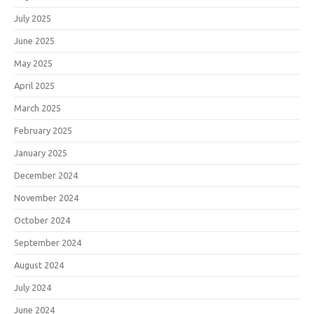
July 2025
June 2025
May 2025
April 2025
March 2025
February 2025
January 2025
December 2024
November 2024
October 2024
September 2024
August 2024
July 2024
June 2024