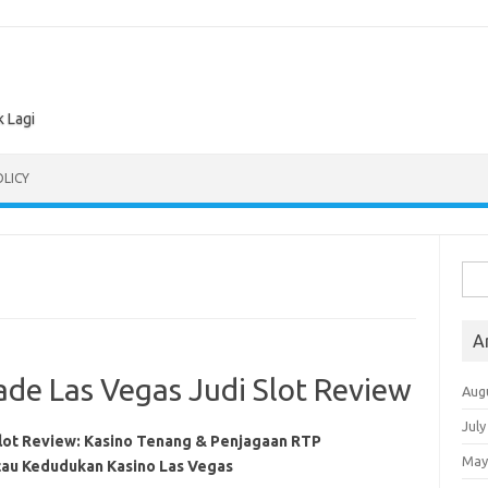
k Lagi
OLICY
Sea
for:
A
de Las Vegas Judi Slot Review
Aug
July
lot Review: Kasino Tenang & Penjagaan RTP
May
au Kedudukan Kasino Las Vegas