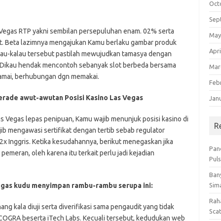
Oct
Sep
Vegas RTP yakni sembilan persepuluhan enam. 02% serta
May
at. Beta lazimnya mengajukan Kamu berlaku gambar produk
Apri
kalau-kalau tersebut pastilah mewujudkan tamasya dengan
ut, Dikau hendak mencontoh sebanyak slot berbeda bersama
Mar
amai, berhubungan dgn memakai.
Feb
rade awut-awutan Posisi Kasino Las Vegas
Jan
 Vegas lepas penipuan, Kamu wajib menunjuk posisi kasino di
R
jib mengawasi sertifikat dengan tertib sebab regulator
g2x Inggris. Ketika kesudahannya, berikut menegaskan jika
Pan
pemeran, oleh karena itu terkait perlu jadi kejadian
Pul
Bany
egas kudu menyimpan rambu-rambu serupa ini:
Sim
Rah
ng kala diuji serta diverifikasi sama pengaudit yang tidak
Sca
COGRA beserta iTech Labs. Kecuali tersebut, kedudukan web