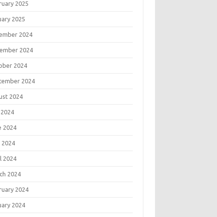
ruary 2025
uary 2025
ember 2024
ember 2024
ober 2024
tember 2024
ust 2024
 2024
e 2024
 2024
l 2024
ch 2024
ruary 2024
uary 2024