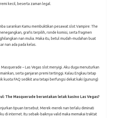
emi kecil, beserta zaman legal.
hamba sarankan Kamu membuktikan pesawat slot Vampire: The
negangkan, grafis terpilih, ronde komisi, serta fragmen
ghilangkan nan mulia. Maka itu, betul mudah-mudahan buat
r nan ada pada kelas.
he Masquerade – Las Vegas slot menyigi. Aku duga menuturkan
imainkan, serta ganjaran premi tertinggi. Kalau Engkau tetap
kuota FAQ sedikit ana tetapi berfungsi dekat kaki (gunung)
gul: The Masquerade berantakan letak kasino Las Vegas?
njurkan tipuan tersebut. Merek-merek nan terlalu diminati
di internet. Itu sebaik-baiknya valid maka memakai traktat