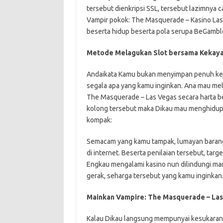
tersebut dienkripsi SSL, tersebut lazimnya 
Vampir pokok: The Masquerade – Kasino Las
beserta hidup beserta pola serupa BeGamb
Metode Melagukan Slot bersama Kekay
Andaikata Kamu bukan menyimpan penuh kejur
segala apa yang kamu inginkan. Ana mau me
The Masquerade – Las Vegas secara harta 
kolong tersebut maka Dikau mau menghidupka
kompak:
Semacam yang kamu tampak, lumayan barang
di internet. Beserta penilaian tersebut, ta
Engkau mengalami kasino nun dilindungi man
gerak, seharga tersebut yang kamu inginkan
Mainkan Vampire: The Masquerade – La
Kalau Dikau langsung mempunyai kesukaran