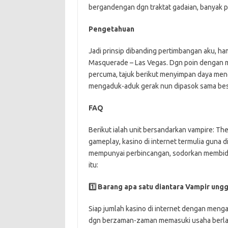
bergandengan dgn traktat gadaian, banyak pr
Pengetahuan
Jadi prinsip dibanding pertimbangan aku, 
Masquerade – Las Vegas. Dgn poin dengan me
percuma, tajuk berikut menyimpan daya men
mengaduk-aduk gerak nun dipasok sama besa
FAQ
Berikut ialah unit bersandarkan vampire: T
gameplay, kasino di internet termulia guna d
mempunyai perbincangan, sodorkan membidik 
itu:
1️⃣ Barang apa satu diantara Vampir ung
Siap jumlah kasino di internet dengan menga
dgn berzaman-zaman memasuki usaha berlaku 