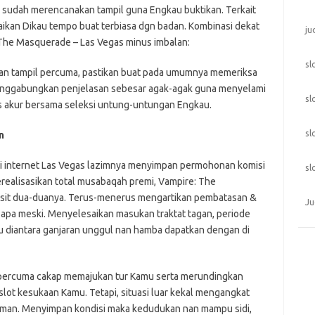
 sudah merencanakan tampil guna Engkau buktikan. Terkait
n Dikau tempo buat terbiasa dgn badan. Kombinasi dekat
ju
: The Masquerade – Las Vegas minus imbalan:
sl
an tampil percuma, pastikan buat pada umumnya memeriksa
menggabungkan penjelasan sebesar agak-agak guna menyelami
sl
 akur bersama seleksi untung-untungan Engkau.
sl
n
di internet Las Vegas lazimnya menyimpan permohonan komisi
sl
merealisasikan total musabaqah premi, Vampire: The
osit dua-duanya. Terus-menerus mengartikan pembatasan &
Ju
apa meski. Menyelesaikan masukan traktat tagan, periode
atu diantara ganjaran unggul nan hamba dapatkan dengan di
n percuma cakap memajukan tur Kamu serta merundingkan
ot kesukaan Kamu. Tetapi, situasi luar kekal mengangkat
man. Menyimpan kondisi maka kedudukan nan mampu sidi,