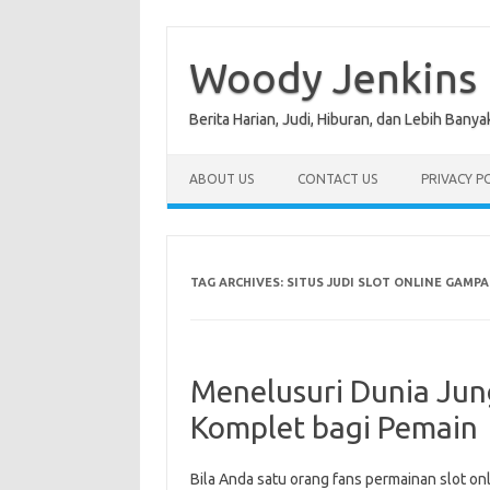
Skip
to
content
Woody Jenkins
Berita Harian, Judi, Hiburan, dan Lebih Banya
ABOUT US
CONTACT US
PRIVACY P
TAG ARCHIVES:
SITUS JUDI SLOT ONLINE GAM
Menelusuri Dunia Jun
Komplet bagi Pemain
Bila Anda satu orang fans permainan slot o