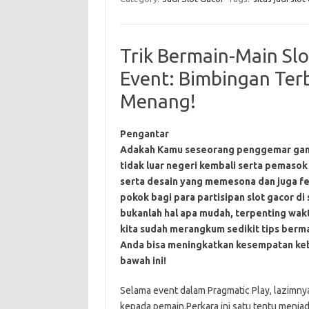
Trik Bermain-Main Sl
Event: Bimbingan Ter
Menang!
Pengantar
Adakah Kamu seseorang penggemar game s
tidak luar negeri kembali serta pemasok
serta desain yang memesona dan juga fea
pokok bagi para partisipan slot gacor d
bukanlah hal apa mudah, terpenting wak
kita sudah merangkum sedikit tips berma
Anda bisa meningkatkan kesempatan kebe
bawah ini!
Selama event dalam Pragmatic Play, lazimnya
kepada pemain.Perkara ini satu tentu menj