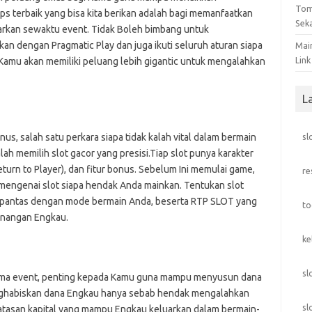
Tom
ips terbaik yang bisa kita berikan adalah bagi memanfaatkan
Sek
arkan sewaktu event. Tidak Boleh bimbang untuk
an dengan Pragmatic Play dan juga ikuti seluruh aturan siapa
Mai
Link
Kamu akan memiliki peluang lebih gigantic untuk mengalahkan
L
, salah satu perkara siapa tidak kalah vital dalam bermain
sl
ah memilih slot gacor yang presisi.Tiap slot punya karakter
Return to Player), dan fitur bonus. Sebelum Ini memulai game,
re
mengenai slot siapa hendak Anda mainkan. Tentukan slot
pa pantas dengan mode bermain Anda, beserta RTP SLOT yang
to
enangan Engkau.
ke
sl
elama event, penting kepada Kamu guna mampu menyusun dana
menghabiskan dana Engkau hanya sebab hendak mengalahkan
sl
batasan kapital yang mampu Engkau keluarkan dalam bermain-