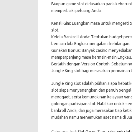
Biarpun game slot didasarkan pada keberun
memperbaiki peluang Anda:
Kenali Gim: Luangkan masa untuk mengerti t
slot.
Kelola Bankroll Anda: Tentukan budget perma
bermain bila Engkau mengalami kehilangan.
Gunakan Bonus: Banyak casino menyediakan 
memperpanjang masa bermain-main Engkau.
Berlatih dengan Version Contoh: Sebelumny
Jungle King slot bagi merasakan permainan tid
Jungle King slot adalah pilihan siapa hebat
slot siapa menyenangkan dan penuh pengala
menggaet, serta kemungkinan kejayaan yang be
golongan partisipan slot. Hafalkan untuk s
bankroll Anda, dan juga merasakan tiap keti
mudahan Kamu menemukan aset nama di Ju
Category:
Judi Slot Gacor
Tags:
situs judi sl