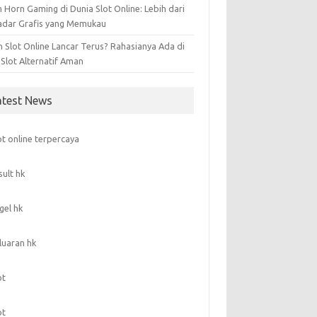
 Horn Gaming di Dunia Slot Online: Lebih dari
adar Grafis yang Memukau
n Slot Online Lancar Terus? Rahasianya Ada di
 Slot Alternatif Aman
atest News
ot online terpercaya
sult hk
gel hk
luaran hk
ot
ot