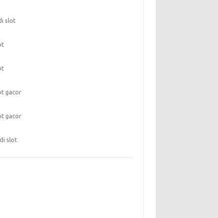
di slot
ot
ot
ot gacor
ot gacor
di slot