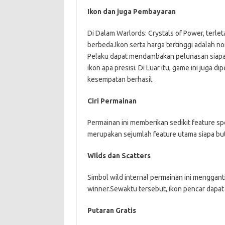
Ikon dan juga Pembayaran
Di Dalam Warlords: Crystals of Power, ter
berbeda.Ikon serta harga tertinggi adalah nom
Pelaku dapat mendambakan pelunasan siap
ikon apa presisi. Di Luar itu, game ini juga
kesempatan berhasil.
Ciri Permainan
Permainan ini memberikan sedikit feature s
merupakan sejumlah feature utama siapa but
Wilds dan Scatters
Simbol wild internal permainan ini menggan
winner.Sewaktu tersebut, ikon pencar dapat 
Putaran Gratis