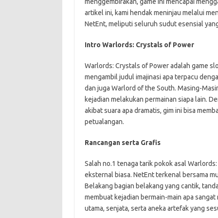
menggembirakan, game ini mencapai menggaet 
artikel ini, kami hendak meninjau melalui m
NetEnt, meliputi seluruh sudut esensial ya
Intro Warlords: Crystals of Power
Warlords: Crystals of Power adalah game slot
mengambil judul imajinasi apa terpacu dengan
dan juga Warlord of the South. Masing-Mas
kejadian melakukan permainan siapa lain. 
akibat suara apa dramatis, gim ini bisa mem
petualangan.
Rancangan serta Grafis
Salah no.1 tenaga tarik pokok asal Warlords
eksternal biasa. NetEnt terkenal bersama mut
Belakang bagian belakang yang cantik, tanda-
membuat kejadian bermain-main apa sangat me
utama, senjata, serta aneka artefak yang se