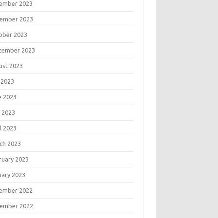
ember 2023
ember 2023
ober 2023
tember 2023
ust 2023
 2023
e 2023
 2023
l 2023
ch 2023
ruary 2023
uary 2023
ember 2022
ember 2022