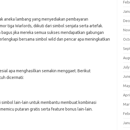
Feb
Jan
letak aneka lambang yang menyediakan pembayaran
Dec
or tiga Warlords, diikuti dari simbol senjata serta artefak.
Nov
a bagus jika mereka semua sukses mendapatkan gabungan
 diperlengkapi bersama simbol wild dan pencar apa meningkatkan
Oct
Sep
Aug
July
pesial apa menghasilkan semakin menggaet. Berikut
Jun
uh dicermati:
May
Apri
ti simbol lain-lain untuk membantu membuat kombinasi
Mar
memicu putaran gratis serta feature bonus lain-lain.
Feb
Jan