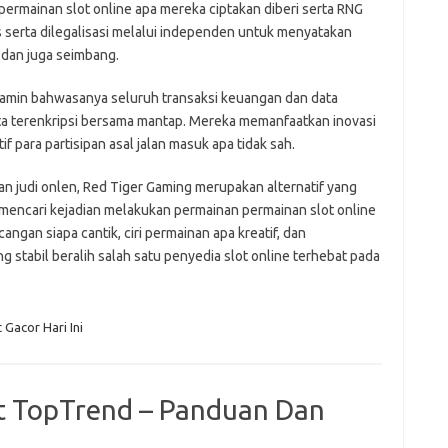
permainan slot online apa mereka ciptakan diberi serta RNG
serta dilegalisasi melalui independen untuk menyatakan
m dan juga seimbang.
jamin bahwasanya seluruh transaksi keuangan dan data
rta terenkripsi bersama mantap. Mereka memanfaatkan inovasi
f para partisipan asal jalan masuk apa tidak sah.
an judi onlen, Red Tiger Gaming merupakan alternatif yang
mencari kejadian melakukan permainan permainan slot online
an siapa cantik, ciri permainan apa kreatif, dan
g stabil beralih salah satu penyedia slot online terhebat pada
t Gacor Hari Ini
ot TopTrend – Panduan Dan