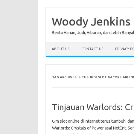
Skip
to
content
Woody Jenkins
Berita Harian, Judi, Hiburan, dan Lebih Banya
ABOUT US
CONTACT US
PRIVACY P
TAG ARCHIVES:
SITUS JUDI SLOT GACOR HARI IN
Tinjauan Warlords: Cr
Gim slot online di internet terus tumbuh, 
Warlords: Crystals of Power asal NetEnt. Ser