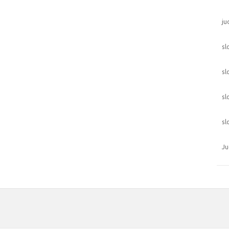
ju
sl
sl
sl
sl
Ju