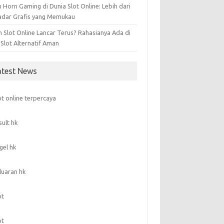
 Horn Gaming di Dunia Slot Online: Lebih dari
adar Grafis yang Memukau
n Slot Online Lancar Terus? Rahasianya Ada di
 Slot Alternatif Aman
atest News
ot online terpercaya
sult hk
gel hk
luaran hk
ot
ot