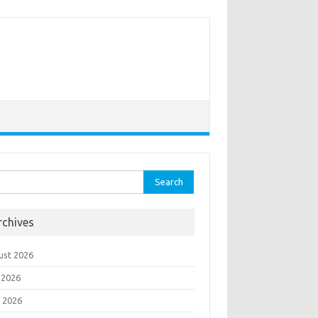
rch
rchives
ust 2026
 2026
 2026