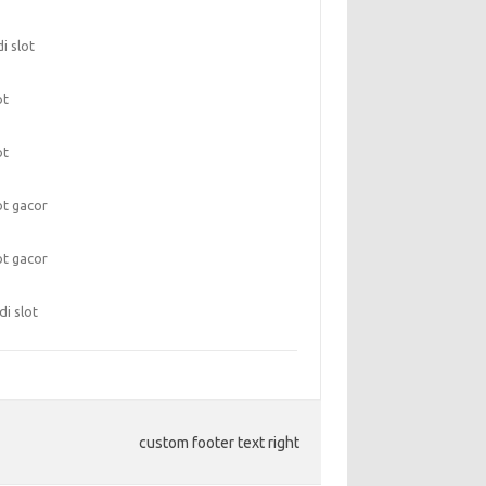
di slot
ot
ot
ot gacor
ot gacor
di slot
custom footer text right