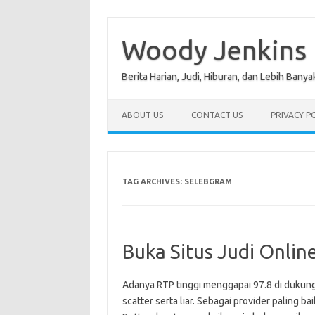
Skip
to
content
Woody Jenkins
Berita Harian, Judi, Hiburan, dan Lebih Banya
ABOUT US
CONTACT US
PRIVACY P
TAG ARCHIVES:
SELEBGRAM
Buka Situs Judi Onli
Adanya RTP tinggi menggapai 97.8 di dukung 
scatter serta liar. Sebagai provider paling