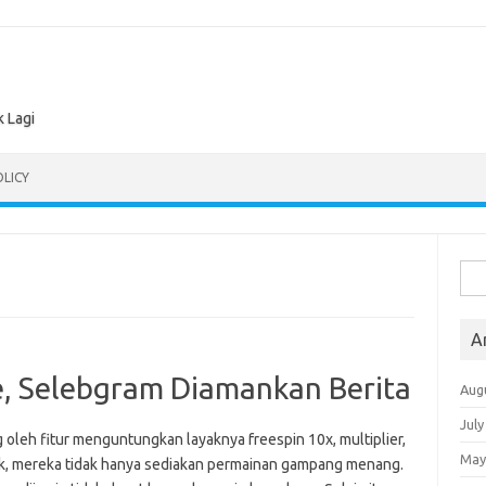
k Lagi
OLICY
Sea
for:
A
ne, Selebgram Diamankan Berita
Aug
July
oleh fitur menguntungkan layaknya freespin 10x, multiplier,
May
 baik, mereka tidak hanya sediakan permainan gampang menang.