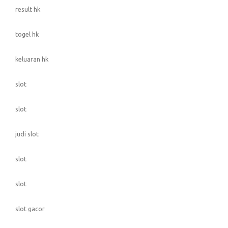
result hk
togel hk
keluaran hk
slot
slot
judi slot
slot
slot
slot gacor