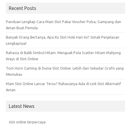
Recent Posts
Panduan Lengkap Cara Main Slot Pakai Voucher Pulsa, Gampang dan
Aman Buat Pemula
Banyak Orang Bertanya, Apa Itu Slot Hoki Hari Ini? Simak Penjelasan
Lengkapnya!
Rahasia di Balik Simbol Hitam: Menguak Pola Scatter Hitam Mahjong
Ways di Slot Online
Tom Horn Gaming di Dunia Slot Online: Lebih dari Sekadar Grafis yang
Memukau
Main Slot Online Lancar Terus? Rahasianya Ada di Link Slot Alternatif
Aman
Latest News
slot online terpercaya