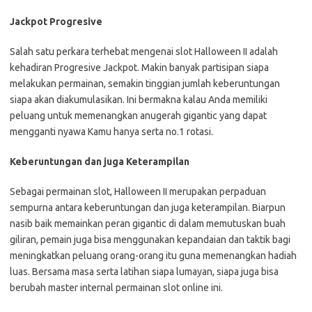
Jackpot Progresive
Salah satu perkara terhebat mengenai slot Halloween II adalah
kehadiran Progresive Jackpot. Makin banyak partisipan siapa
melakukan permainan, semakin tinggian jumlah keberuntungan
siapa akan diakumulasikan. Ini bermakna kalau Anda memiliki
peluang untuk memenangkan anugerah gigantic yang dapat
mengganti nyawa Kamu hanya serta no.1 rotasi.
Keberuntungan dan juga Keterampilan
Sebagai permainan slot, Halloween II merupakan perpaduan
sempurna antara keberuntungan dan juga keterampilan. Biarpun
nasib baik memainkan peran gigantic di dalam memutuskan buah
giliran, pemain juga bisa menggunakan kepandaian dan taktik bagi
meningkatkan peluang orang-orang itu guna memenangkan hadiah
luas. Bersama masa serta latihan siapa lumayan, siapa juga bisa
berubah master internal permainan slot online ini.