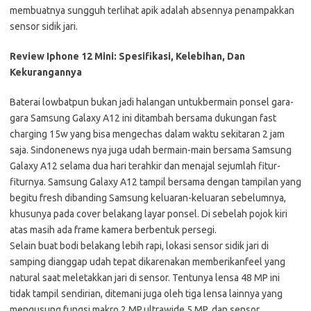
membuatnya sungguh terlihat apik adalah absennya penampakkan
sensor sidik jari.
Review Iphone 12 Mini: Spesifikasi, Kelebihan, Dan
Kekurangannya
Baterai lowbatpun bukan jadi halangan untukbermain ponsel gara-
gara Samsung Galaxy A12 ini ditambah bersama dukungan fast
charging 15w yang bisa mengechas dalam waktu sekitaran 2 jam
saja. Sindonenews nya juga udah bermain-main bersama Samsung
Galaxy A12 selama dua hari terahkir dan menajal sejumlah fitur-
fiturnya. Samsung Galaxy A12 tampil bersama dengan tampilan yang
begitu fresh dibanding Samsung keluaran-keluaran sebelumnya,
khusunya pada cover belakang layar ponsel. Di sebelah pojok kiri
atas masih ada frame kamera berbentuk persegi.
Selain buat bodi belakang lebih rapi, lokasi sensor sidik jari di
samping dianggap udah tepat dikarenakan memberikanfeel yang
natural saat meletakkan jari di sensor. Tentunya lensa 48 MP ini
tidak tampil sendirian, ditemani juga oleh tiga lensa lainnya yang
mengusung fungsi makro 2 MP,ultrawide 5 MP, dan sensor