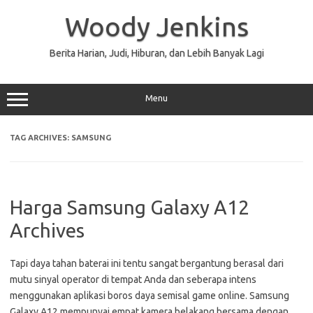
Skip
to
Woody Jenkins
content
Berita Harian, Judi, Hiburan, dan Lebih Banyak Lagi
Menu
TAG ARCHIVES:
SAMSUNG
Harga Samsung Galaxy A12
Archives
Tapi daya tahan baterai ini tentu sangat bergantung berasal dari
mutu sinyal operator di tempat Anda dan seberapa intens
menggunakan aplikasi boros daya semisal game online. Samsung
Galaxy A12 mempunyai empat kamera belakang bersama dengan