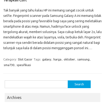
Terapkan Csirt
Tak banyak yang tahu kalau HP ini memang sangat cocok untuk
selfie. Fingerprint scanner pada Samsung Galaxy A ini memang tidak
berada pada posisi yang favorable bagi saya yang sering meletakkan
smartphone di atas meja. Namun, hadirnya face unlock yang
tergolong akurat, memberi solusinya. Saya cukup ketuk layar 2x, lalu
mendekatkan wajah ke atas layarnya, voila, terbuka deh. Fingerprint
scanner-nya sendiri berada didalam posisi yang sangat natural bagi
telunjuk saya kala di dalam posisi menggenggam ponsel ini.…
Category:
Slot Gacor
Tags:
galaxy
,
harga
,
oktober
,
samsung
,
sma730
,
spesifikasi
Search
for:
Archives