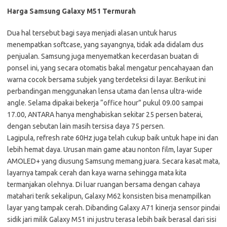
Harga Samsung Galaxy M51 Termurah
Dua hal tersebut bagi saya menjadi alasan untuk harus
menempatkan softcase, yang sayangnya, tidak ada didalam dus
penjualan. Samsung juga menyematkan kecerdasan buatan di
ponsel ini, yang secara otomatis bakal mengatur pencahayaan dan
warna cocok bersama subjek yang terdeteksi di layar. Berikut ini
perbandingan menggunakan lensa utama dan lensa ultra-wide
angle. Selama dipakai bekerja “office hour” pukul 09.00 sampai
17.00, ANTARA hanya menghabiskan sekitar 25 persen baterai,
dengan sebutan lain masih tersisa daya 75 persen.
Lagipula, refresh rate 60Hz juga telah cukup baik untuk hape ini dan
lebih hemat daya. Urusan main game atau nonton film, layar Super
AMOLED+ yang diusung Samsung memang juara. Secara kasat mata,
layarnya tampak cerah dan kaya warna sehingga mata kita
termanjakan olehnya. Di luar ruangan bersama dengan cahaya
matahari terik sekalipun, Galaxy M62 konsisten bisa menampilkan
layar yang tampak cerah. Dibanding Galaxy A71 kinerja sensor pindai
sidik jari milik Galaxy M51 ini justru terasa lebih baik berasal dari sisi