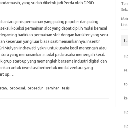
ndarmasih, yang sudah diketok jadi Perda oleh DPRD
Tom
Sek
Mai
antara jenis permainan yang paling populer dan paling
Link
sekali koleksi permainan slot yang dapat dipilih mulai berasal
padegaming hadirkan permainan slot dengan karakter yang seru
L
n keseruan yang luar biasa saat memainkannya. Insentif
i Mulyani Indrawati, yakni untuk usaha kecil menengah atau
entura yang menanamkan modal pada usaha menengah kecil.
sl
tuk grup start-up yang memanglah bersama industri digital dan
rikan untuk investasi berbentuk modal ventura yang
re
art up.…
to
atan
,
proposal
,
prosedur
,
seminar
,
tesis
ke
sl
sl