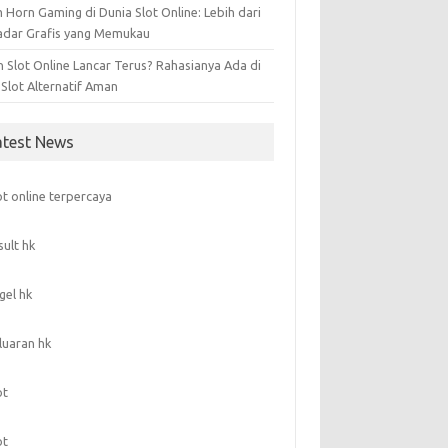
 Horn Gaming di Dunia Slot Online: Lebih dari
adar Grafis yang Memukau
n Slot Online Lancar Terus? Rahasianya Ada di
 Slot Alternatif Aman
atest News
ot online terpercaya
sult hk
gel hk
luaran hk
ot
ot