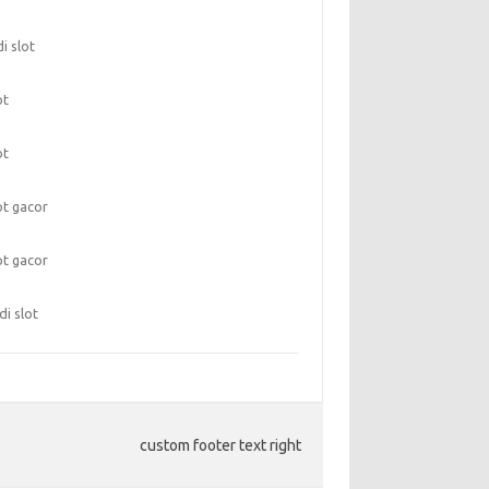
di slot
ot
ot
ot gacor
ot gacor
di slot
custom footer text right