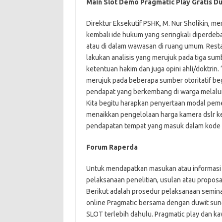
Main Slot Demo Pragmatic Play Gratis Du
Direktur Eksekutif PSHK, M. Nur Sholikin,
kembali ide hukum yang seringkali diperdeb
atau di dalam wawasan di ruang umum. Rest
lakukan analisis yang merujuk pada tiga sum
ketentuan hakim dan juga opini ahli/doktri
merujuk pada beberapa sumber otoritatif be
pendapat yang berkembang di warga melalui 
Kita begitu harapkan penyertaan modal peme
menaikkan pengelolaan harga kamera dslr ke
pendapatan tempat yang masuk dalam kode re
Forum Raperda
Untuk mendapatkan masukan atau informasi 
pelaksanaan penelitian, usulan atau proposa
Berikut adalah prosedur pelaksanaan semina
online Pragmatic bersama dengan duwit su
SLOT terlebih dahulu. Pragmatic play dan k