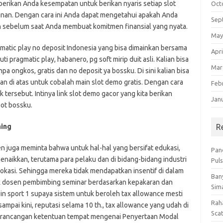
erikan Anda kesempatan untuk berikan nyaris setiap slot
Oct
nan. Dengan cara ini Anda dapat mengetahui apakah Anda
Sep
n sebelum saat Anda membuat komitmen finansial yang nyata.
May
matic play no deposit Indonesia yang bisa dimainkan bersama
Apri
i pragmatic play, habanero, pg soft mirip duit asli. Kalian bisa
Mar
a ongkos, gratis dan no deposit ya bossku. Di sini kalian bisa
akan di atas untuk cobalah main slot demo gratis. Dengan cara
Feb
k tersebut. Intinya link slot demo gacor yang kita berikan
Jan
ot bossku.
ming
R
 juga meminta bahwa untuk hal-hal yang bersifat edukasi,
Pan
 menaikkan, terutama para pelaku dan di bidang-bidang industri
Pul
okasi. Sehingga mereka tidak mendapatkan insentif di dalam
Bany
k dosen pembimbing seminar berdasarkan kepakaran dan
Sim
n sport 1 supaya sistem untuk beroleh tax allowance mesti
Rah
sampai kini, reputasi selama 10 th., tax allowance yang udah di
Sca
ib rancangan ketentuan tempat mengenai Penyertaan Modal