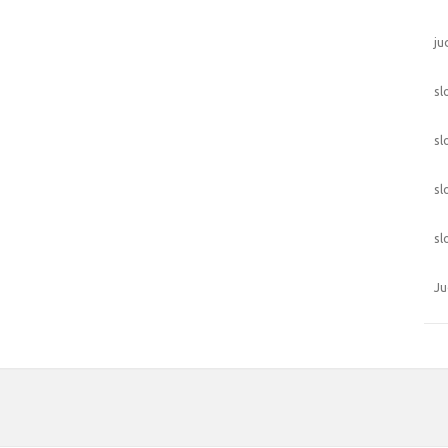
ju
sl
sl
sl
sl
Ju