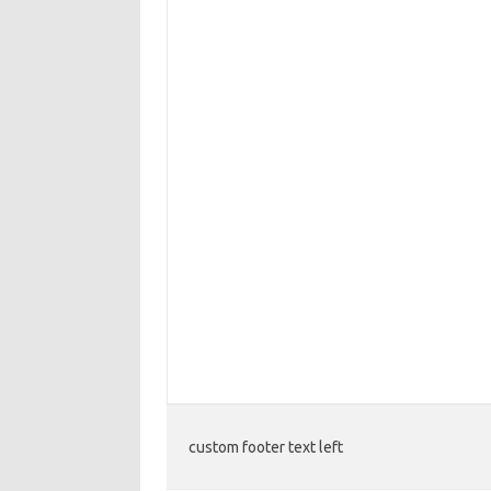
custom footer text left