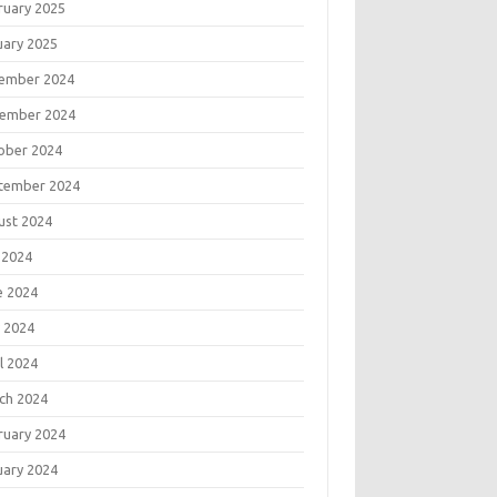
ruary 2025
uary 2025
ember 2024
ember 2024
ober 2024
tember 2024
ust 2024
 2024
e 2024
 2024
l 2024
ch 2024
ruary 2024
uary 2024