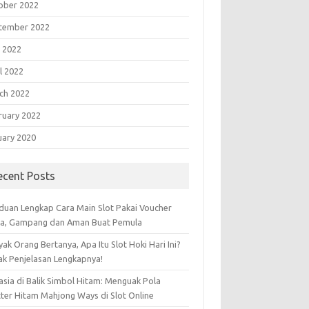
ober 2022
tember 2022
 2022
l 2022
ch 2022
ruary 2022
uary 2020
ecent Posts
duan Lengkap Cara Main Slot Pakai Voucher
sa, Gampang dan Aman Buat Pemula
ak Orang Bertanya, Apa Itu Slot Hoki Hari Ini?
ak Penjelasan Lengkapnya!
asia di Balik Simbol Hitam: Menguak Pola
tter Hitam Mahjong Ways di Slot Online