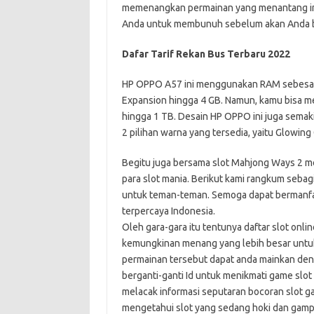
memenangkan permainan yang menantang ini
Anda untuk membunuh sebelum akan Anda b
Dafar Tarif Rekan Bus Terbaru 2022
HP OPPO A57 ini menggunakan RAM sebesar 
Expansion hingga 4 GB. Namun, kamu bisa 
hingga 1 TB. Desain HP OPPO ini juga semaki
2 pilihan warna yang tersedia, yaitu Glowin
Begitu juga bersama slot Mahjong Ways 2 me
para slot mania. Berikut kami rangkum seba
untuk teman-teman. Semoga dapat bermanfaat 
terpercaya Indonesia.
Oleh gara-gara itu tentunya daftar slot onl
kemungkinan menang yang lebih besar untuk
permainan tersebut dapat anda mainkan deng
berganti-ganti Id untuk menikmati game slot
melacak informasi seputaran bocoran slot gaco
mengetahui slot yang sedang hoki dan gampa