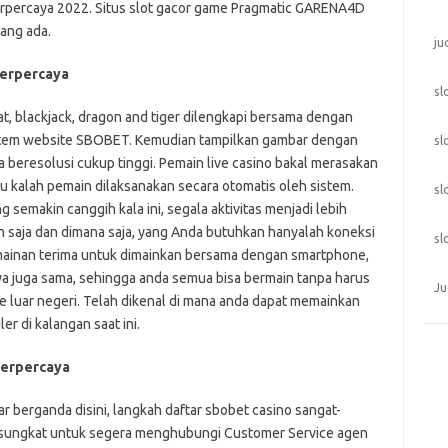
rpercaya 2022. Situs slot gacor game Pragmatic GARENA4D
ang ada.
ju
Terpercaya
sl
t, blackjack, dragon and tiger dilengkapi bersama dengan
istem website SBOBET. Kemudian tampilkan gambar dengan
sl
beresolusi cukup tinggi. Pemain live casino bakal merasakan
 kalah pemain dilaksanakan secara otomatis oleh sistem.
sl
emakin canggih kala ini, segala aktivitas menjadi lebih
n saja dan dimana saja, yang Anda butuhkan hanyalah koneksi
sl
rmainan terima untuk dimainkan bersama dengan smartphone,
nnya juga sama, sehingga anda semua bisa bermain tanpa harus
Ju
e luar negeri. Telah dikenal di mana anda dapat memainkan
r di kalangan saat ini.
Terpercaya
 berganda disini, langkah daftar sbobet casino sangat-
an sungkat untuk segera menghubungi Customer Service agen