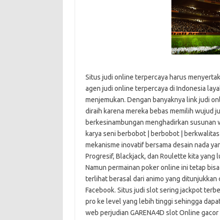
Situs judi online terpercaya harus menyerta
agen judi online terpercaya di Indonesia la
menjemukan. Dengan banyaknya link judi on
diraih karena mereka bebas memilih wujud ju
berkesinambungan menghadirkan susunan web
karya seni berbobot | berbobot | berkwalitas
mekanisme inovatif bersama desain nada yang
Progresif, Blackjack, dan Roulette kita yang l
Namun permainan poker online ini tetap bisa 
terlihat berasal dari animo yang ditunjukk
Facebook. Situs judi slot sering jackpot te
pro ke level yang lebih tinggi sehingga dap
web perjudian GARENA4D slot Online gacor da