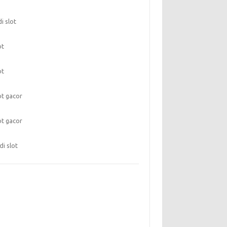
di slot
ot
ot
ot gacor
ot gacor
di slot